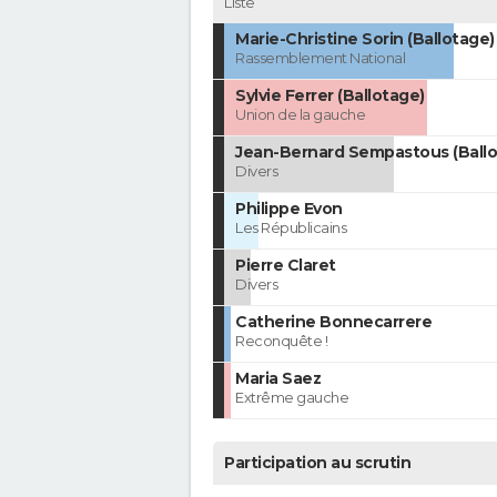
Liste
Marie-Christine Sorin (Ballotage)
Rassemblement National
Sylvie Ferrer (Ballotage)
Union de la gauche
Jean-Bernard Sempastous (Ballo
Divers
Philippe Evon
Les Républicains
Pierre Claret
Divers
Catherine Bonnecarrere
Reconquête !
Maria Saez
Extrême gauche
Participation au scrutin