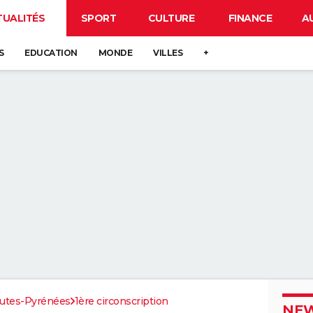
TUALITÉS
SPORT
CULTURE
FINANCE
A
S
EDUCATION
MONDE
VILLES
+
utes-Pyrénées
1ère circonscription
NEW