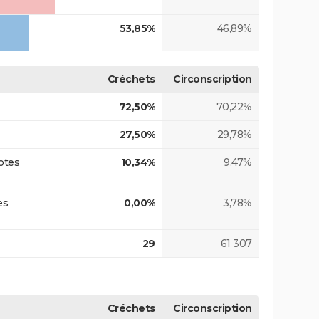
53,85%
46,89%
Créchets
Circonscription
72,50%
70,22%
27,50%
29,78%
otes
10,34%
9,47%
es
0,00%
3,78%
29
61 307
Créchets
Circonscription