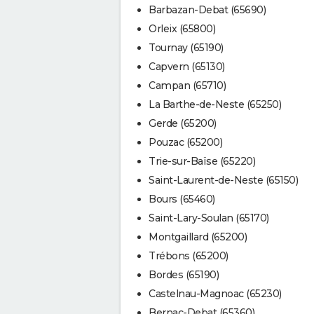
Barbazan-Debat (65690)
Orleix (65800)
Tournay (65190)
Capvern (65130)
Campan (65710)
La Barthe-de-Neste (65250)
Gerde (65200)
Pouzac (65200)
Trie-sur-Baïse (65220)
Saint-Laurent-de-Neste (65150)
Bours (65460)
Saint-Lary-Soulan (65170)
Montgaillard (65200)
Trébons (65200)
Bordes (65190)
Castelnau-Magnoac (65230)
Bernac-Debat (65360)