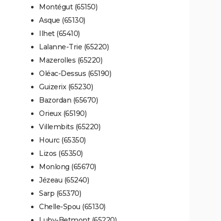
Montégut (65150)
Asque (65130)
Ilhet (65410)
Lalanne-Trie (65220)
Mazerolles (65220)
Oléac-Dessus (65190)
Guizerix (65230)
Bazordan (65670)
Orieux (65190)
Villembits (65220)
Hourc (65350)
Lizos (65350)
Monlong (65670)
Jézeau (65240)
Sarp (65370)
Chelle-Spou (65130)
Luby-Betmont (65220)