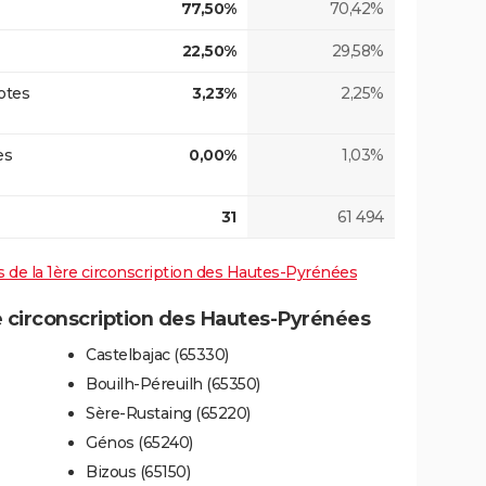
77,50%
70,42%
22,50%
29,58%
otes
3,23%
2,25%
es
0,00%
1,03%
31
61 494
ves de la 1ère circonscription des Hautes-Pyrénées
 circonscription des Hautes-Pyrénées
Castelbajac (65330)
Bouilh-Péreuilh (65350)
Sère-Rustaing (65220)
Génos (65240)
Bizous (65150)