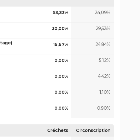
53,33%
34,09%
30,00%
29,53%
tage)
16,67%
24,84%
0,00%
5,12%
0,00%
4,42%
0,00%
1,10%
0,00%
0,90%
Créchets
Circonscription