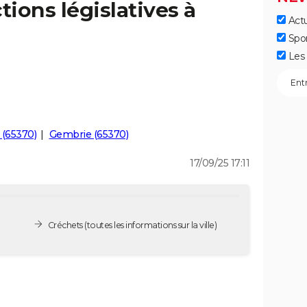
tions législatives à
Actu
Spo
Les 
 (65370)
Gembrie (65370)
17/09/25 17:11
Créchets
(toutes les informations sur la ville)