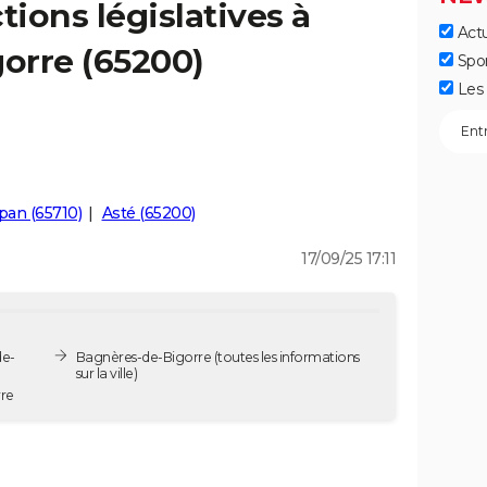
tions législatives à
Actu
orre (65200)
Spo
Les 
an (65710)
Asté (65200)
17/09/25 17:11
de-
Bagnères-de-Bigorre
(toutes les informations
sur la ville)
orre