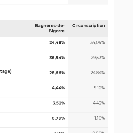
Bagnères-de-
Circonscription
Bigorre
24,48%
34,09%
36,94%
29,53%
tage)
28,66%
24,84%
4,44%
5,12%
3,52%
4,42%
0,79%
1,10%