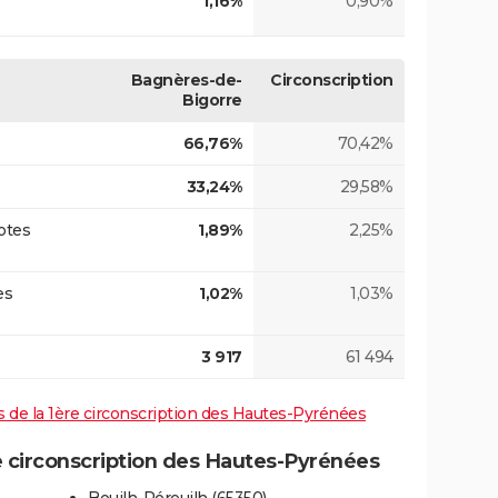
1,16%
0,90%
Bagnères-de-
Circonscription
Bigorre
66,76%
70,42%
33,24%
29,58%
otes
1,89%
2,25%
es
1,02%
1,03%
3 917
61 494
ves de la 1ère circonscription des Hautes-Pyrénées
 circonscription des Hautes-Pyrénées
Bouilh-Péreuilh (65350)