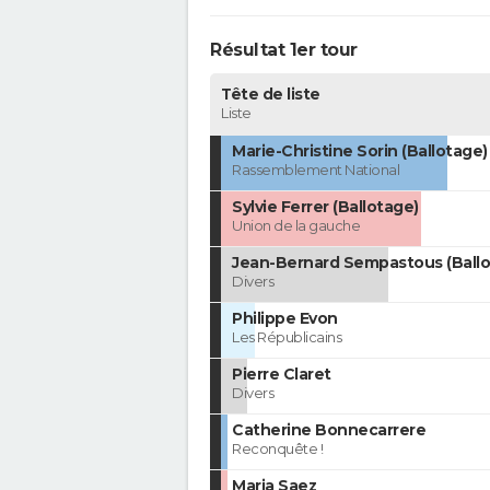
Résultat 1er tour
Tête de liste
Liste
Marie-Christine Sorin (Ballotage)
Rassemblement National
Sylvie Ferrer (Ballotage)
Union de la gauche
Jean-Bernard Sempastous (Ballo
Divers
Philippe Evon
Les Républicains
Pierre Claret
Divers
Catherine Bonnecarrere
Reconquête !
Maria Saez