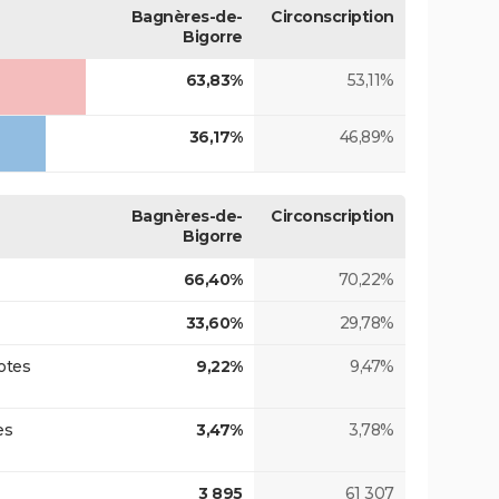
Bagnères-de-
Circonscription
Bigorre
63,83%
53,11%
36,17%
46,89%
Bagnères-de-
Circonscription
Bigorre
66,40%
70,22%
33,60%
29,78%
otes
9,22%
9,47%
es
3,47%
3,78%
3 895
61 307