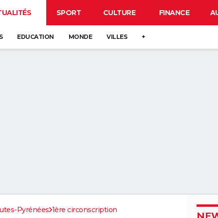
TUALITÉS
SPORT
CULTURE
FINANCE
A
S
EDUCATION
MONDE
VILLES
+
utes-Pyrénées
1ère circonscription
NEW