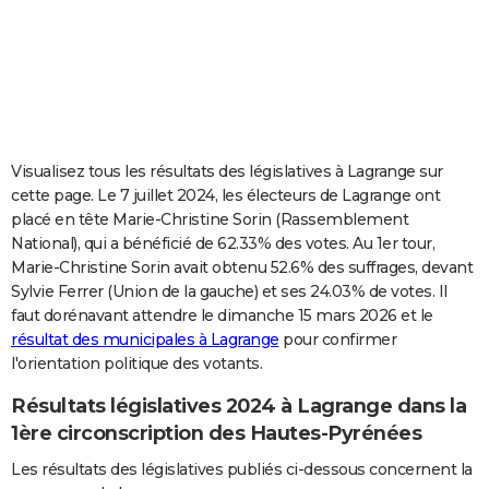
City break
Voyage de noces
Climat
Destinations
Voyage nature
Forum
+
PHOTO
GUIDES D'ACHAT
BONS PLANS
CARTE DE VOEUX
Visualisez tous les résultats des législatives à Lagrange sur
cette page. Le 7 juillet 2024, les électeurs de Lagrange ont
Carte Bonne année
Carte Pâques
Carte de Noël
Carte Saint-Valentin
Carte d'anniversaire
DICTIONNAIRE
placé en tête Marie-Christine Sorin (Rassemblement
National), qui a bénéficié de 62.33% des votes. Au 1er tour,
Biographies
Expressions
Dictionnaire
Citations
Proverbes
PROGRAMME TV
Marie-Christine Sorin avait obtenu 52.6% des suffrages, devant
Sylvie Ferrer (Union de la gauche) et ses 24.03% de votes. Il
COPAINS D'AVANT
faut dorénavant attendre le dimanche 15 mars 2026 et le
Se connecter
Collèges
Universités
Service militaire
S'inscrire
Lycées
Primaires
Entreprises
Avis de recherche
AVIS DE DÉCÈS
résultat des municipales à Lagrange
pour confirmer
l'orientation politique des votants.
FORUM
Résultats législatives 2024 à Lagrange dans la
Lifestyle
Sport
Television
Cinema
Bricolage
Culture
Auto
Voyage
1ère circonscription des Hautes-Pyrénées
Les résultats des législatives publiés ci-dessous concernent la