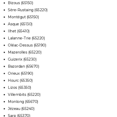
Bizous (65150)
Sère-Rustaing (65220)
Montégut (65150)
Asque (65130)
Ilhet (65410)
Lalanne-Trie (65220)
Oléac-Dessus (65190)
Mazerolles (65220)
Guizerix (65230)
Bazordan (65670)
Orieux (65190)
Hourc (65350)
Lizos (65350)
Villembits (65220)
Monlong (65670)
Jézeau (65240)
Sarp (65370)