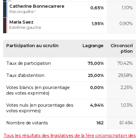
Catherine Bonnecarrere
0,65%
1,10%
Reconquête !
Maria Saez
1,95%
0,90%
Extrême gauche
Participation au scrutin
Lagrange
Circonscri
ption
Taux de participation
75,00%
70,42%
Taux d'abstention
25,00%
29,58%
Votes blancs (en pourcentage
0,00%
2,25%
des votes exprimés)
Votes nuls (en pourcentage des
4,94%
1,03%
votes exprimés)
Nombre de votants
162
61 494
Tous les résultats des législatives de la 1ère circonscription des