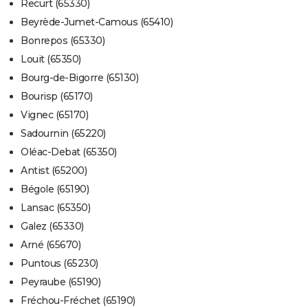
Recurt (65330)
Beyrède-Jumet-Camous (65410)
Bonrepos (65330)
Louit (65350)
Bourg-de-Bigorre (65130)
Bourisp (65170)
Vignec (65170)
Sadournin (65220)
Oléac-Debat (65350)
Antist (65200)
Bégole (65190)
Lansac (65350)
Galez (65330)
Arné (65670)
Puntous (65230)
Peyraube (65190)
Fréchou-Fréchet (65190)