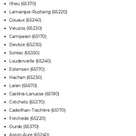
Ilheu (65370)
Lamarque-Rustaing (65220)
Gouaux (65240)
Vieuzos (65230)
Camparan (65170)
Devèze (65230)
Soréac (65350)
Loudervielle (65240)
Estensan (65170)
Hachan (65230)
Laran (65670)
Castéra-Lanusse (65190)
Créchets (65370)
Cadeilhan-Trachère (65170)
Fréchède (65220)
Ourde (65370)
Aspin-Aure (65240)