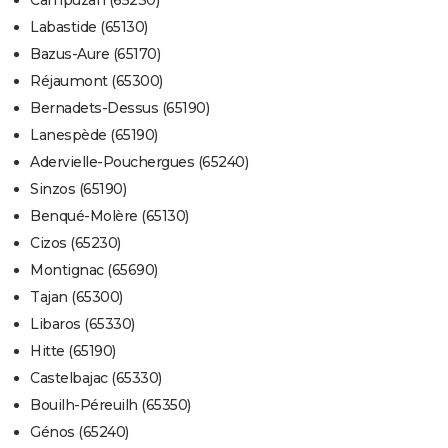
Campuzan (65230)
Labastide (65130)
Bazus-Aure (65170)
Réjaumont (65300)
Bernadets-Dessus (65190)
Lanespède (65190)
Adervielle-Pouchergues (65240)
Sinzos (65190)
Benqué-Molère (65130)
Cizos (65230)
Montignac (65690)
Tajan (65300)
Libaros (65330)
Hitte (65190)
Castelbajac (65330)
Bouilh-Péreuilh (65350)
Génos (65240)