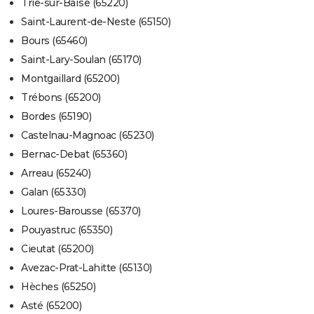
Trie-sur-Baïse (65220)
Saint-Laurent-de-Neste (65150)
Bours (65460)
Saint-Lary-Soulan (65170)
Montgaillard (65200)
Trébons (65200)
Bordes (65190)
Castelnau-Magnoac (65230)
Bernac-Debat (65360)
Arreau (65240)
Galan (65330)
Loures-Barousse (65370)
Pouyastruc (65350)
Cieutat (65200)
Avezac-Prat-Lahitte (65130)
Hèches (65250)
Asté (65200)