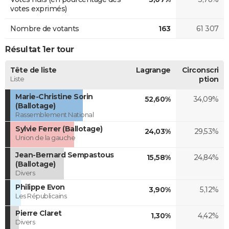
votes exprimés)
Nombre de votants
163
61 307
Résultat 1er tour
Tête de liste
Lagrange
Circonscri
Liste
ption
Marie-Christine Sorin
52,60%
34,09%
(Ballotage)
Rassemblement National
Sylvie Ferrer (Ballotage)
24,03%
29,53%
Union de la gauche
Jean-Bernard Sempastous
15,58%
24,84%
(Ballotage)
Divers
Philippe Evon
3,90%
5,12%
Les Républicains
Pierre Claret
1,30%
4,42%
Divers