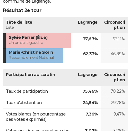
commune de Lagrange.
Résultat 2e tour
Tête de liste
Lagrange
Circonscri
Liste
ption
Sylvie Ferrer (Élue)
37,67%
53,11%
Union de la gauche
Marie-Christine Sorin
62,33%
46,89%
Rassemblement National
Participation au scrutin
Lagrange
Circonscri
ption
Taux de participation
75,46%
70,22%
Taux d'abstention
24,54%
29,78%
Votes blancs (en pourcentage
7,36%
9,47%
des votes exprimés)
Votes nuls (en pourcentage des
3,07%
3,78%