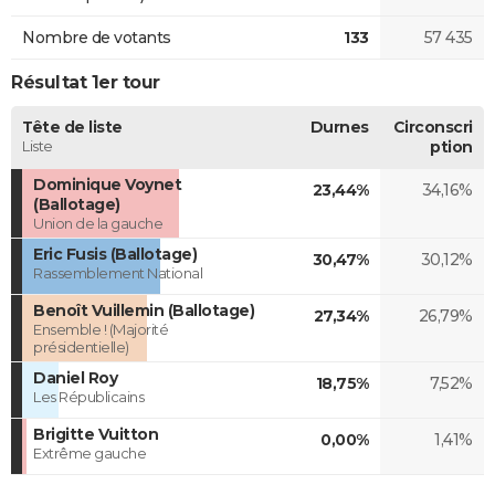
Nombre de votants
133
57 435
Résultat 1er tour
Tête de liste
Durnes
Circonscri
Liste
ption
Dominique Voynet
23,44%
34,16%
(Ballotage)
Union de la gauche
Eric Fusis (Ballotage)
30,47%
30,12%
Rassemblement National
Benoît Vuillemin (Ballotage)
27,34%
26,79%
Ensemble ! (Majorité
présidentielle)
Daniel Roy
18,75%
7,52%
Les Républicains
Brigitte Vuitton
0,00%
1,41%
Extrême gauche