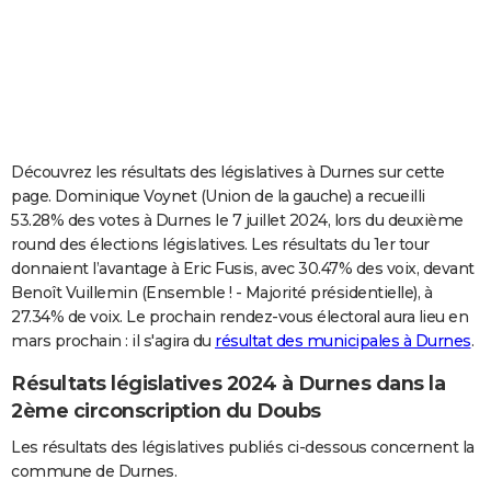
City break
Voyage de noces
Climat
Destinations
Voyage nature
Forum
+
PHOTO
GUIDES D'ACHAT
BONS PLANS
CARTE DE VOEUX
Découvrez les résultats des législatives à Durnes sur cette
page. Dominique Voynet (Union de la gauche) a recueilli
Carte Bonne année
Carte Pâques
Carte de Noël
Carte Saint-Valentin
Carte d'anniversaire
DICTIONNAIRE
53.28% des votes à Durnes le 7 juillet 2024, lors du deuxième
round des élections législatives. Les résultats du 1er tour
Biographies
Expressions
Dictionnaire
Citations
Proverbes
PROGRAMME TV
donnaient l’avantage à Eric Fusis, avec 30.47% des voix, devant
Benoît Vuillemin (Ensemble ! - Majorité présidentielle), à
COPAINS D'AVANT
27.34% de voix. Le prochain rendez-vous électoral aura lieu en
Se connecter
Collèges
Universités
Service militaire
S'inscrire
Lycées
Primaires
Entreprises
Avis de recherche
AVIS DE DÉCÈS
mars prochain : il s'agira du
résultat des municipales à Durnes
.
Résultats législatives 2024 à Durnes dans la
FORUM
2ème circonscription du Doubs
Lifestyle
Sport
Television
Cinema
Bricolage
Culture
Auto
Voyage
Les résultats des législatives publiés ci-dessous concernent la
commune de Durnes.