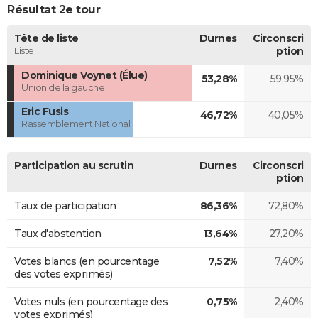
Résultat 2e tour
Tête de liste
Durnes
Circonscri
Liste
ption
Dominique Voynet (Élue)
53,28%
59,95%
Union de la gauche
Eric Fusis
46,72%
40,05%
Rassemblement National
Participation au scrutin
Durnes
Circonscri
ption
Taux de participation
86,36%
72,80%
Taux d'abstention
13,64%
27,20%
Votes blancs (en pourcentage
7,52%
7,40%
des votes exprimés)
Votes nuls (en pourcentage des
0,75%
2,40%
votes exprimés)