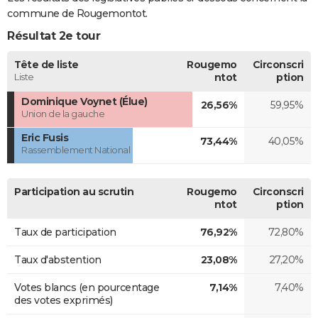
commune de Rougemontot.
Résultat 2e tour
Tête de liste
Rougemo
Circonscri
Liste
ntot
ption
Dominique Voynet (Élue)
26,56%
59,95%
Union de la gauche
Eric Fusis
73,44%
40,05%
Rassemblement National
Participation au scrutin
Rougemo
Circonscri
ntot
ption
Taux de participation
76,92%
72,80%
Taux d'abstention
23,08%
27,20%
Votes blancs (en pourcentage
7,14%
7,40%
des votes exprimés)