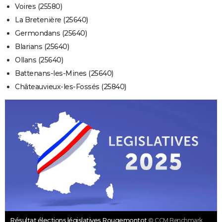
Voires (25580)
La Bretenière (25640)
Germondans (25640)
Blarians (25640)
Ollans (25640)
Battenans-les-Mines (25640)
Châteauvieux-les-Fossés (25840)
Résultat élections législatives Rougemontot
© CCM Benchmark