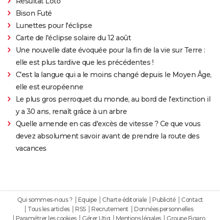
Résultat Loto
Bison Futé
Lunettes pour l'éclipse
Carte de l'éclipse solaire du 12 août
Une nouvelle date évoquée pour la fin de la vie sur Terre :
elle est plus tardive que les précédentes !
C'est la langue qui a le moins changé depuis le Moyen Âge,
elle est européenne
Le plus gros perroquet du monde, au bord de l'extinction il
y a 30 ans, renaît grâce à un arbre
Quelle amende en cas d'excès de vitesse ? Ce que vous
devez absolument savoir avant de prendre la route des
vacances
Qui sommes-nous ?
Equipe
Charte éditoriale
Publicité
Contact
Tous les articles
RSS
Recrutement
Données personnelles
Paramétrer les cookies
Gérer Utiq
Mentions légales
Groupe Figaro