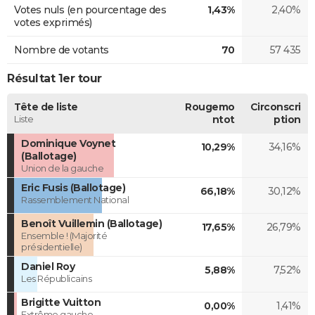
Votes nuls (en pourcentage des
1,43%
2,40%
votes exprimés)
Nombre de votants
70
57 435
Résultat 1er tour
Tête de liste
Rougemo
Circonscri
Liste
ntot
ption
Dominique Voynet
10,29%
34,16%
(Ballotage)
Union de la gauche
Eric Fusis (Ballotage)
66,18%
30,12%
Rassemblement National
Benoît Vuillemin (Ballotage)
17,65%
26,79%
Ensemble ! (Majorité
présidentielle)
Daniel Roy
5,88%
7,52%
Les Républicains
Brigitte Vuitton
0,00%
1,41%
Extrême gauche