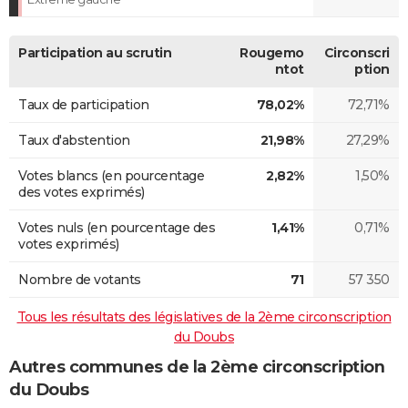
Participation au scrutin
Rougemo
Circonscri
ntot
ption
Taux de participation
78,02%
72,71%
Taux d'abstention
21,98%
27,29%
Votes blancs (en pourcentage
2,82%
1,50%
des votes exprimés)
Votes nuls (en pourcentage des
1,41%
0,71%
votes exprimés)
Nombre de votants
71
57 350
Tous les résultats des législatives de la 2ème circonscription
du Doubs
Autres communes de la 2ème circonscription
du Doubs