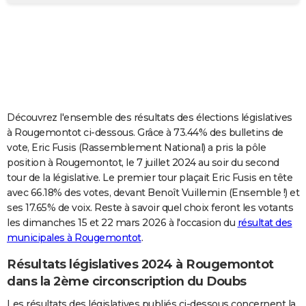
City break
Voyage de noces
Climat
Destinations
Voyage nature
Forum
+
PHOTO
GUIDES D'ACHAT
BONS PLANS
CARTE DE VOEUX
Découvrez l'ensemble des résultats des élections législatives
Carte Bonne année
Carte Pâques
Carte de Noël
Carte Saint-Valentin
Carte d'anniversaire
DICTIONNAIRE
à Rougemontot ci-dessous. Grâce à 73.44% des bulletins de
vote, Eric Fusis (Rassemblement National) a pris la pôle
Biographies
Expressions
Dictionnaire
Citations
Proverbes
PROGRAMME TV
position à Rougemontot, le 7 juillet 2024 au soir du second
tour de la législative. Le premier tour plaçait Eric Fusis en tête
COPAINS D'AVANT
avec 66.18% des votes, devant Benoît Vuillemin (Ensemble !) et
ses 17.65% de voix. Reste à savoir quel choix feront les votants
Se connecter
Collèges
Universités
Service militaire
S'inscrire
Lycées
Primaires
Entreprises
Avis de recherche
AVIS DE DÉCÈS
les dimanches 15 et 22 mars 2026 à l'occasion du
résultat des
municipales à Rougemontot
.
FORUM
Lifestyle
Sport
Television
Cinema
Bricolage
Culture
Auto
Voyage
Résultats législatives 2024 à Rougemontot
dans la 2ème circonscription du Doubs
Les résultats des législatives publiés ci-dessous concernent la