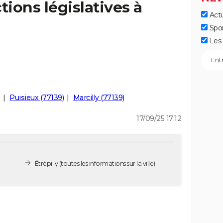
tions législatives à
Actu
Spo
Les 
)
Puisieux (77139)
Marcilly (77139)
17/09/25 17:12
Étrépilly
(toutes les informations sur la ville)