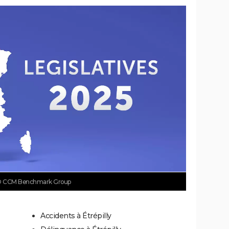
 CCM Benchmark Group
Accidents à Étrépilly