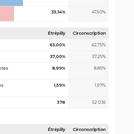
33,14%
47,50%
Étrépilly
Circonscription
63,00%
62,75%
37,00%
37,25%
otes
8,99%
8,85%
es
1,59%
1,97%
378
52 036
Étrépilly
Circonscription