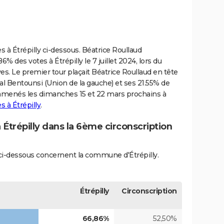
es à Étrépilly ci-dessous. Béatrice Roullaud
% des votes à Étrépilly le 7 juillet 2024, lors du
es. Le premier tour plaçait Béatrice Roullaud en tête
l Bentounsi (Union de la gauche) et ses 21.55% de
 amenés les dimanches 15 et 22 mars prochains à
s à Étrépilly
.
 Étrépilly dans la 6ème circonscription
s ci-dessous concernent la commune d'Étrépilly.
Étrépilly
Circonscription
66,86%
52,50%