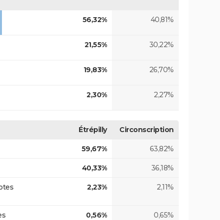
56,32%
40,81%
21,55%
30,22%
19,83%
26,70%
2,30%
2,27%
Étrépilly
Circonscription
59,67%
63,82%
40,33%
36,18%
otes
2,23%
2,11%
es
0,56%
0,65%