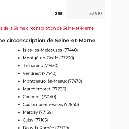
358
52 910
ves de la 6ème circonscription de Seine-et-Marne
 circonscription de Seine-et-Marne
Isles-les-Meldeuses (77440)
Montgé-en-Goële (77230)
Trilbardou (77450)
Vendrest (77440)
Montceaux-lès-Meaux (77470)
Marchémoret (77230)
Cocherel (77440)
Coulombs-en-Valois (77840)
Marcilly (77139)
Cuisy (77165)
Douy-la-Ramée (77139)