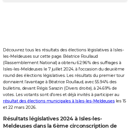
City break
Voyage de noces
Climat
Destinations
Voyage nature
Forum
+
PHOTO
GUIDES D'ACHAT
BONS PLANS
CARTE DE VOEUX
Découvrez tous les résultats des élections législatives à Isles-
Carte Bonne année
Carte Pâques
Carte de Noël
Carte Saint-Valentin
Carte d'anniversaire
DICTIONNAIRE
les-Meldeuses sur cette page. Béatrice Roullaud
(Rassemblement National) a obtenu 62.96% des suffrages à
Biographies
Expressions
Dictionnaire
Citations
Proverbes
PROGRAMME TV
Isles-les-Meldeuses le 7 juillet 2024, à l'occasion du deuxième
round des élections législatives. Les résultats du premier tour
COPAINS D'AVANT
donnaient l’avantage à Béatrice Roullaud, avec 55.94% des
bulletins, devant Régis Sarazin (Divers droite), à 24.69% de
Se connecter
Collèges
Universités
Service militaire
S'inscrire
Lycées
Primaires
Entreprises
Avis de recherche
AVIS DE DÉCÈS
votes. Les votants sont d'ores et déjà invités à participer au
résultat des élections municipales à Isles-les-Meldeuses
les 15
FORUM
et 22 mars 2026.
Lifestyle
Sport
Television
Cinema
Bricolage
Culture
Auto
Voyage
Résultats législatives 2024 à Isles-les-
Meldeuses dans la 6ème circonscription de