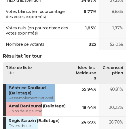
Taux d'abstention
34,87%
37,25%
Votes blancs (en pourcentage
6,77%
8,85%
des votes exprimés)
Votes nuls (en pourcentage des
1,85%
1,97%
votes exprimés)
Nombre de votants
325
52 036
Résultat 1er tour
Tête de liste
Isles-les-
Circonscri
Liste
Meldeuse
ption
s
Béatrice Roullaud
55,94%
40,81%
(Ballotage)
Rassemblement National
Amal Bentounsi (Ballotage)
18,44%
30,22%
Union de la gauche
Régis Sarazin (Ballotage)
24,69%
26,70%
Divers droite