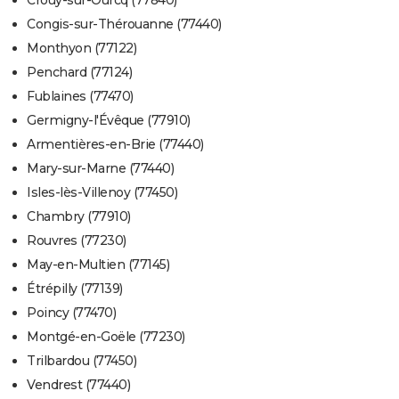
Crouy-sur-Ourcq (77840)
Congis-sur-Thérouanne (77440)
Monthyon (77122)
Penchard (77124)
Fublaines (77470)
Germigny-l'Évêque (77910)
Armentières-en-Brie (77440)
Mary-sur-Marne (77440)
Isles-lès-Villenoy (77450)
Chambry (77910)
Rouvres (77230)
May-en-Multien (77145)
Étrépilly (77139)
Poincy (77470)
Montgé-en-Goële (77230)
Trilbardou (77450)
Vendrest (77440)