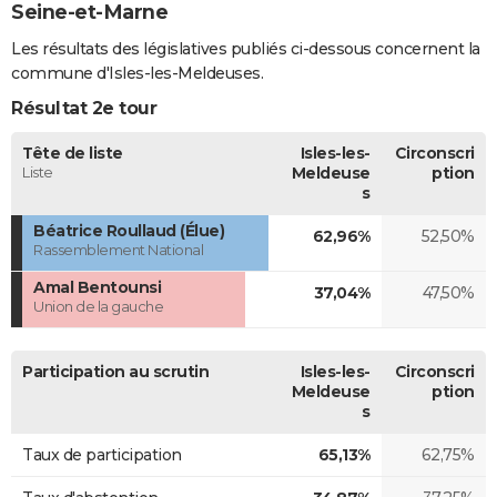
Seine-et-Marne
Les résultats des législatives publiés ci-dessous concernent la
commune d'Isles-les-Meldeuses.
Résultat 2e tour
Tête de liste
Isles-les-
Circonscri
Liste
Meldeuse
ption
s
Béatrice Roullaud (Élue)
62,96%
52,50%
Rassemblement National
Amal Bentounsi
37,04%
47,50%
Union de la gauche
Participation au scrutin
Isles-les-
Circonscri
Meldeuse
ption
s
Taux de participation
65,13%
62,75%