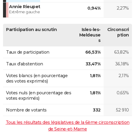
Annie Rieupet
0,94%
2,27%
Extrême gauche
Participation au scrutin
Isles-les-
Circonscri
Meldeuse
ption
s
Taux de participation
66,53%
63,82%
Taux d'abstention
33,47%
36,18%
Votes blancs (en pourcentage
1,81%
2,11%
des votes exprimés)
Votes nuls (en pourcentage des
1,81%
0,65%
votes exprimés)
Nombre de votants
332
52 910
Tous les résultats des législatives de la 6ème circonscription
de Seine-et-Marne