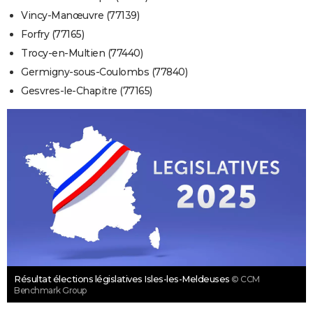
Vincy-Manœuvre (77139)
Forfry (77165)
Trocy-en-Multien (77440)
Germigny-sous-Coulombs (77840)
Gesvres-le-Chapitre (77165)
Résultat élections législatives Isles-les-Meldeuses
© CCM
Benchmark Group