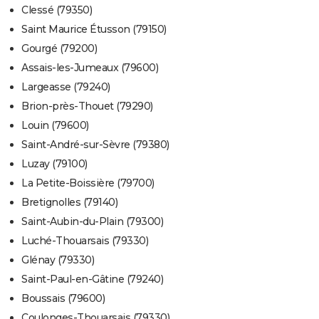
Clessé (79350)
Saint Maurice Étusson (79150)
Gourgé (79200)
Assais-les-Jumeaux (79600)
Largeasse (79240)
Brion-près-Thouet (79290)
Louin (79600)
Saint-André-sur-Sèvre (79380)
Luzay (79100)
La Petite-Boissière (79700)
Bretignolles (79140)
Saint-Aubin-du-Plain (79300)
Luché-Thouarsais (79330)
Glénay (79330)
Saint-Paul-en-Gâtine (79240)
Boussais (79600)
Coulonges-Thouarsais (79330)