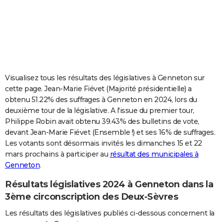
City break
Voyage de noces
Climat
Destinations
Voyage nature
Forum
+
PHOTO
GUIDES D'ACHAT
BONS PLANS
CARTE DE VOEUX
Visualisez tous les résultats des législatives à Genneton sur
cette page. Jean-Marie Fiévet (Majorité présidentielle) a
Carte Bonne année
Carte Pâques
Carte de Noël
Carte Saint-Valentin
Carte d'anniversaire
DICTIONNAIRE
obtenu 51.22% des suffrages à Genneton en 2024, lors du
deuxième tour de la législative. A l'issue du premier tour,
Biographies
Expressions
Dictionnaire
Citations
Proverbes
PROGRAMME TV
Philippe Robin avait obtenu 39.43% des bulletins de vote,
devant Jean-Marie Fiévet (Ensemble !) et ses 16% de suffrages.
COPAINS D'AVANT
Les votants sont désormais invités les dimanches 15 et 22
Se connecter
Collèges
Universités
Service militaire
S'inscrire
Lycées
Primaires
Entreprises
Avis de recherche
AVIS DE DÉCÈS
mars prochains à participer au
résultat des municipales à
Genneton
.
FORUM
Résultats législatives 2024 à Genneton dans la
Lifestyle
Sport
Television
Cinema
Bricolage
Culture
Auto
Voyage
3ème circonscription des Deux-Sèvres
Les résultats des législatives publiés ci-dessous concernent la