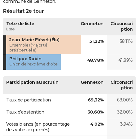
commune de Genneton.
Résultat 2e tour
Tête de liste
Genneton
Circonscri
Liste
ption
Jean-Marie Fiévet (Élu)
51,22%
58,11%
Ensemble ! (Majorité
présidentielle)
Philippe Robin
48,78%
41,89%
Union de l'extrême droite
Participation au scrutin
Genneton
Circonscri
ption
Taux de participation
69,32%
68,00%
Taux d'abstention
30,68%
32,00%
Votes blancs (en pourcentage
4,02%
3,94%
des votes exprimés)