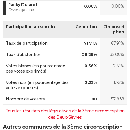
Jacky Durand
0,00%
0,00%
Divers gauche
Participation au scrutin
Genneton
Circonscri
ption
Taux de participation
71,71%
67,91%
Taux d'abstention
28,29%
32,09%
Votes blancs (en pourcentage
0,56%
2,31%
des votes exprimés)
Votes nuls (en pourcentage des
2,22%
1,75%
votes exprimés)
Nombre de votants
180
57 938
Tous les résultats des législatives de la 3ème circonscription
des Deux-Sèvres
Autres communes de la 3ème circonscription