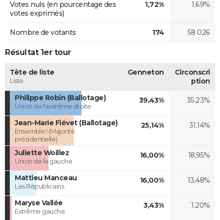
Votes nuls (en pourcentage des
1,72%
1,69%
votes exprimés)
Nombre de votants
174
58 026
Résultat 1er tour
Tête de liste
Genneton
Circonscri
Liste
ption
Philippe Robin (Ballotage)
39,43%
35,23%
Union de l'extrême droite
Jean-Marie Fiévet (Ballotage)
25,14%
31,14%
Ensemble ! (Majorité
présidentielle)
Juliette Woillez
16,00%
18,95%
Union de la gauche
Mattieu Manceau
16,00%
13,48%
Les Républicains
Maryse Vallée
3,43%
1,20%
Extrême gauche