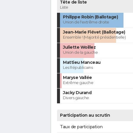
Tête de liste
Liste
Philippe Robin (Ballotage)
Union de l'extrême droite
Jean-Marie Fiévet (Ballotage)
Ensemble ! (Majorité présidentielle)
Juliette Woillez
Union de la gauche
Mattieu Manceau
Les Républicains
Maryse Vallée
Extrême gauche
Jacky Durand
Divers gauche
Participation au scrutin
Taux de participation