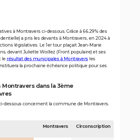
slatives à Montravers ci-dessous. Grâce à 66.29% des
identielle) a pris les devants à Montravers, en 2024 à
ions législatives. Le 1er tour plaçait Jean-Marie
ns, devant Juliette Woillez (Front populaire) et ses
t le
résultat des municipales à Montravers
les
stituera la prochaine échéance politique pour ses
 à Montravers dans la 3ème
vres
és ci-dessous concernent la commune de Montravers.
Montravers
Circonscription