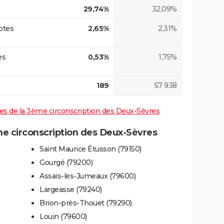
29,74%
32,09%
otes
2,65%
2,31%
es
0,53%
1,75%
189
57 938
ives de la 3ème circonscription des Deux-Sèvres
 circonscription des Deux-Sèvres
Saint Maurice Étusson (79150)
Gourgé (79200)
Assais-les-Jumeaux (79600)
Largeasse (79240)
Brion-près-Thouet (79290)
Louin (79600)