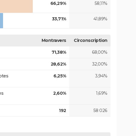
66,29%
58,11%
33,71%
41,89%
Montravers
Circonscription
71,38%
68,00%
28,62%
32,00%
otes
6,25%
3,94%
es
2,60%
1,69%
192
58 026