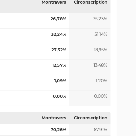
Montravers
Circonscription
26,78%
35,23%
32,24%
31,14%
27,32%
18,95%
12,57%
13,48%
1,09%
1,20%
0,00%
0,00%
Montravers
Circonscription
70,26%
67,91%