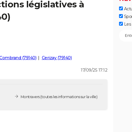
tions législatives à
Actu
40)
Spo
Les 
Combrand (79140)
Cerizay (79140)
17/09/25 17:12
Montravers
(toutes les informations sur la ville)