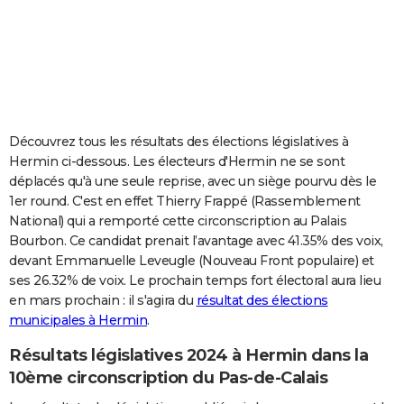
City break
Voyage de noces
Climat
Destinations
Voyage nature
Forum
+
PHOTO
GUIDES D'ACHAT
BONS PLANS
CARTE DE VOEUX
Découvrez tous les résultats des élections législatives à
Hermin ci-dessous. Les électeurs d'Hermin ne se sont
Carte Bonne année
Carte Pâques
Carte de Noël
Carte Saint-Valentin
Carte d'anniversaire
DICTIONNAIRE
déplacés qu'à une seule reprise, avec un siège pourvu dès le
1er round. C'est en effet Thierry Frappé (Rassemblement
Biographies
Expressions
Dictionnaire
Citations
Proverbes
PROGRAMME TV
National) qui a remporté cette circonscription au Palais
Bourbon. Ce candidat prenait l’avantage avec 41.35% des voix,
COPAINS D'AVANT
devant Emmanuelle Leveugle (Nouveau Front populaire) et
Se connecter
Collèges
Universités
Service militaire
S'inscrire
Lycées
Primaires
Entreprises
Avis de recherche
AVIS DE DÉCÈS
ses 26.32% de voix. Le prochain temps fort électoral aura lieu
en mars prochain : il s'agira du
résultat des élections
FORUM
municipales à Hermin
.
Lifestyle
Sport
Television
Cinema
Bricolage
Culture
Auto
Voyage
Résultats législatives 2024 à Hermin dans la
10ème circonscription du Pas-de-Calais