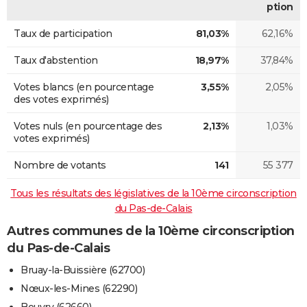
ption
Taux de participation
81,03%
62,16%
Taux d'abstention
18,97%
37,84%
Votes blancs (en pourcentage
3,55%
2,05%
des votes exprimés)
Votes nuls (en pourcentage des
2,13%
1,03%
votes exprimés)
Nombre de votants
141
55 377
Tous les résultats des législatives de la 10ème circonscription
du Pas-de-Calais
Autres communes de la 10ème circonscription
du Pas-de-Calais
Bruay-la-Buissière (62700)
Nœux-les-Mines (62290)