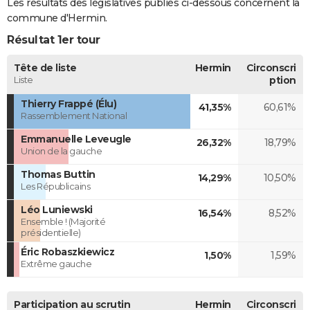
Les résultats des législatives publiés ci-dessous concernent la
commune d'Hermin.
Résultat 1er tour
Tête de liste
Hermin
Circonscri
Liste
ption
Thierry Frappé (Élu)
41,35%
60,61%
Rassemblement National
Emmanuelle Leveugle
26,32%
18,79%
Union de la gauche
Thomas Buttin
14,29%
10,50%
Les Républicains
Léo Luniewski
16,54%
8,52%
Ensemble ! (Majorité
présidentielle)
Éric Robaszkiewicz
1,50%
1,59%
Extrême gauche
Participation au scrutin
Hermin
Circonscri