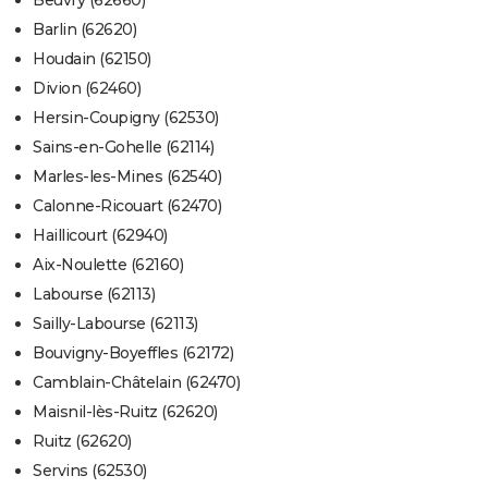
Beuvry (62660)
Barlin (62620)
Houdain (62150)
Divion (62460)
Hersin-Coupigny (62530)
Sains-en-Gohelle (62114)
Marles-les-Mines (62540)
Calonne-Ricouart (62470)
Haillicourt (62940)
Aix-Noulette (62160)
Labourse (62113)
Sailly-Labourse (62113)
Bouvigny-Boyeffles (62172)
Camblain-Châtelain (62470)
Maisnil-lès-Ruitz (62620)
Ruitz (62620)
Servins (62530)