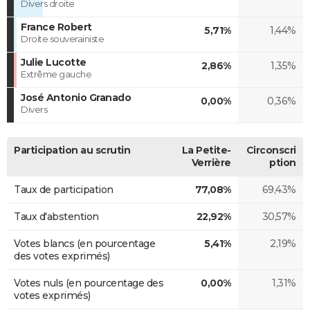
Divers droite
France Robert
5,71%
1,44%
Droite souverainiste
Julie Lucotte
2,86%
1,35%
Extrême gauche
José Antonio Granado
0,00%
0,36%
Divers
Participation au scrutin
La Petite-
Circonscri
Verrière
ption
Taux de participation
77,08%
69,43%
Taux d'abstention
22,92%
30,57%
Votes blancs (en pourcentage
5,41%
2,19%
des votes exprimés)
Votes nuls (en pourcentage des
0,00%
1,31%
votes exprimés)