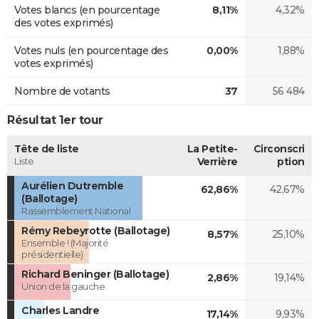
Votes blancs (en pourcentage
8,11%
4,32%
des votes exprimés)
Votes nuls (en pourcentage des
0,00%
1,88%
votes exprimés)
Nombre de votants
37
56 484
Résultat 1er tour
Tête de liste
La Petite-
Circonscri
Liste
Verrière
ption
Aurélien Dutremble
62,86%
42,67%
(Ballotage)
Rassemblement National
Rémy Rebeyrotte (Ballotage)
8,57%
25,10%
Ensemble ! (Majorité
présidentielle)
Richard Beninger (Ballotage)
2,86%
19,14%
Union de la gauche
Charles Landre
17,14%
9,93%