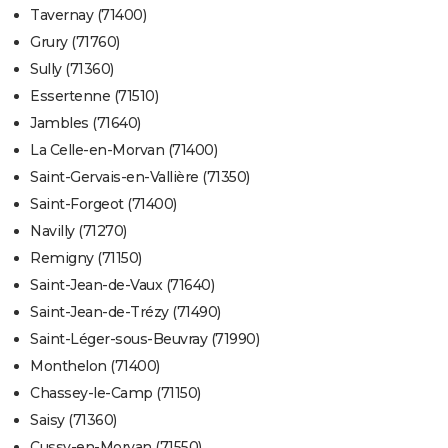
Tavernay (71400)
Grury (71760)
Sully (71360)
Essertenne (71510)
Jambles (71640)
La Celle-en-Morvan (71400)
Saint-Gervais-en-Vallière (71350)
Saint-Forgeot (71400)
Navilly (71270)
Remigny (71150)
Saint-Jean-de-Vaux (71640)
Saint-Jean-de-Trézy (71490)
Saint-Léger-sous-Beuvray (71990)
Monthelon (71400)
Chassey-le-Camp (71150)
Saisy (71360)
Cussy-en-Morvan (71550)