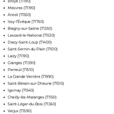
Broye (71190)
Mesvres (71190)
Anost (71550)
Issy-l'Évêque (71760)
Bragny-sur-Saône (71350)
Lessard-le-National (71530)
Dracy-Saint-Loup (71400)
Saint-Sernin-du-Plain (71510)
Laizy (71190)
Granges (71390)
Perreuil (71510)
La Grande-Verrière (71990)
Saint-Bérain-sur-Dheune (71510)
Igornay (71540)
Cheilly-lès-Maranges (71150)
Saint-Léger-du-Bois (71360)
Verjux (71590)