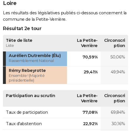
Loire
Les résultats des législatives publiés ci-dessous concernent la
commune de la Petite-Verrière.
Résultat 2e tour
Tête de liste
La Petite-
Circonscri
Liste
Verrière
ption
Aurélien Dutremble (Élu)
70,59%
50,06%
Rassemblement National
Rémy Rebeyrotte
29,41%
49,94%
Ensemble ! (Majorité
présidentielle)
Participation au scrutin
La Petite-
Circonscri
Verrière
ption
Taux de participation
77,08%
69,84%
Taux d'abstention
22,92%
30,16%