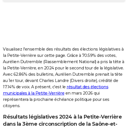
City break
Voyage de noces
Climat
Destinations
Voyage nature
Forum
+
PHOTO
GUIDES D'ACHAT
BONS PLANS
CARTE DE VOEUX
Visualisez l'ensemble des résultats des élections législatives à
Carte Bonne année
Carte Pâques
Carte de Noël
Carte Saint-Valentin
Carte d'anniversaire
DICTIONNAIRE
la Petite-Verrière sur cette page. Grâce à 70.59% des votes,
Aurélien Dutremble (Rassemblement National) a pris la tête à
Biographies
Expressions
Dictionnaire
Citations
Proverbes
PROGRAMME TV
la Petite-Verrière, en 2024 pour le second tour de la législative.
Avec 62.86% des bulletins, Aurélien Dutremble prenait la tête
COPAINS D'AVANT
au 1er tour, devant Charles Landre (Divers droite), crédité de
17.14% de voix. A présent, c'est le
résultat des élections
Se connecter
Collèges
Universités
Service militaire
S'inscrire
Lycées
Primaires
Entreprises
Avis de recherche
AVIS DE DÉCÈS
municipales à la Petite-Verrière
en mars 2026 qui
représentera la prochaine échéance politique pour ses
FORUM
citoyens.
Lifestyle
Sport
Television
Cinema
Bricolage
Culture
Auto
Voyage
Résultats législatives 2024 à la Petite-Verrière
dans la 3ème circonscription de la Saône-et-