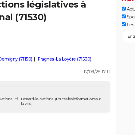
tions législatives à
Actu
nal (71530)
Spo
Les 
Demigny (71150)
Fragnes-La Loyère (71530)
17/09/25 17:11
National
Lessard-le-National
(toutes les informations sur
la ville)