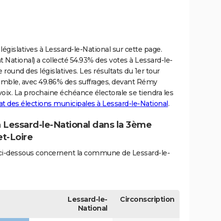
législatives à Lessard-le-National sur cette page.
ational) a collecté 54.93% des votes à Lessard-le-
round des législatives. Les résultats du 1er tour
emble, avec 49.86% des suffrages, devant Rémy
voix. La prochaine échéance électorale se tiendra les
at des élections municipales à Lessard-le-National
.
à Lessard-le-National dans la 3ème
et-Loire
és ci-dessous concernent la commune de Lessard-le-
Lessard-le-
Circonscription
National