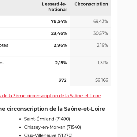
Lessard-le-
Circonscription
National
76,54%
69,43%
23,46%
30,57%
otes
2,96%
2,19%
es
2,15%
1,31%
372
56 166
es de la 3ème circonscription de la Saône-et-Loire
 circonscription de la Saône-et-Loire
Saint-Émiland (71490)
Chissey-en-Morvan (71540)
Clux-Villeneuve (71270)