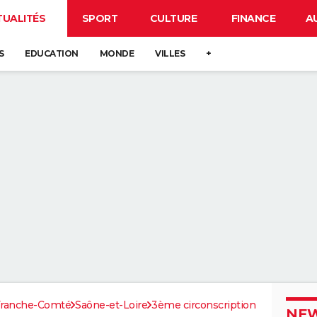
TUALITÉS
SPORT
CULTURE
FINANCE
A
S
EDUCATION
MONDE
VILLES
+
Franche-Comté
Saône-et-Loire
3ème circonscription
NEW