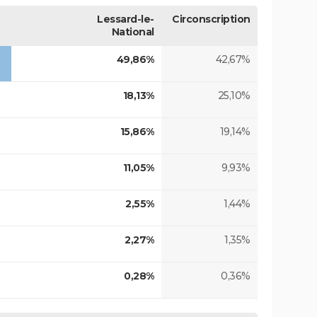
Lessard-le-
Circonscription
National
49,86%
42,67%
18,13%
25,10%
15,86%
19,14%
11,05%
9,93%
2,55%
1,44%
2,27%
1,35%
0,28%
0,36%