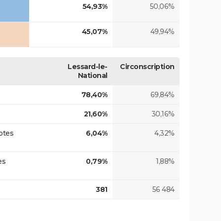
54,93%
50,06%
45,07%
49,94%
Lessard-le-
Circonscription
National
78,40%
69,84%
21,60%
30,16%
otes
6,04%
4,32%
es
0,79%
1,88%
381
56 484