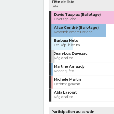
Tête de liste
Liste
David Taupiac (Ballotage)
Divers gauche
Alice Cendré (Ballotage)
Rassemblement National
Barbara Neto
Les Républicains
Jean-Luc Davezac
Régionaliste
Martine Arnaudy
Reconquête !
Michèle Martin
Extrême gauche
Abla Lazorat
Régionaliste
Participation au scrutin