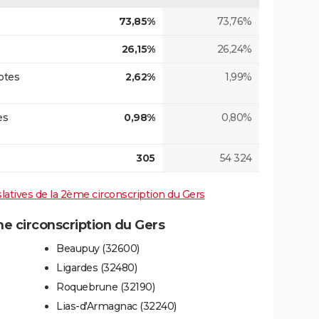
73,85%
73,76%
26,15%
26,24%
otes
2,62%
1,99%
es
0,98%
0,80%
305
54 324
islatives de la 2ème circonscription du Gers
 circonscription du Gers
Beaupuy (32600)
Ligardes (32480)
Roquebrune (32190)
Lias-d'Armagnac (32240)