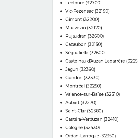
Lectoure (32700)
Vic-Fezensac (32190)
Gimont (32200)
Mauvezin (32120)
Pujaudran (32600)
Cazaubon (32150)
Ségoufielle (32600)
Castelnau d'Auzan Labarrère (3225
Jegun (32360)
Gondrin (32330)
Montréal (32250)
Valence-sur-Baïse (32310)
Aubiet (32270)
Saint-Clar (32380)
Castéra-Verduzan (32410)
Cologne (32430)
Ordan-Larroque (32350)