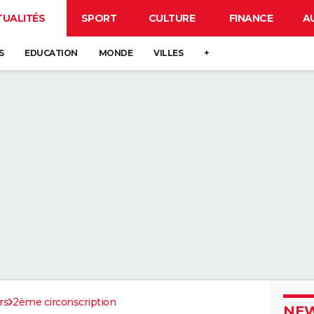
TUALITÉS
SPORT
CULTURE
FINANCE
A
S
EDUCATION
MONDE
VILLES
+
rs
2ème circonscription
NEW