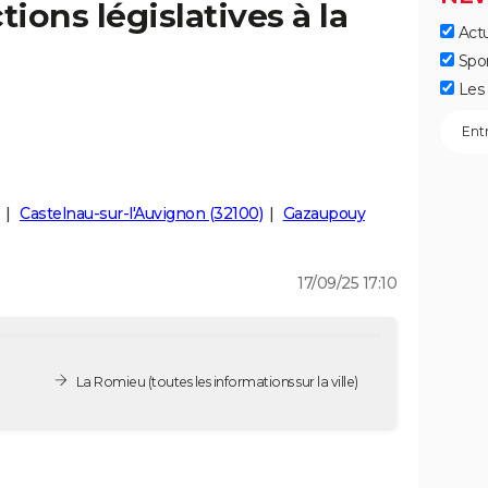
tions législatives à la
Actu
Spo
Les 
Castelnau-sur-l'Auvignon (32100)
Gazaupouy
17/09/25 17:10
La Romieu
(toutes les informations sur la ville)