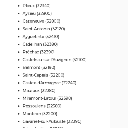
Plieux (32340)
Ayzieu (32800)
Cazeneuve (32800)
Saint-Antonin (32120)
Ayguetinte (32410)
Cadeilhan (32380)
Préchac (32390)
Castelnau-sur-l'Auvignon (32100)
Belmont (32190)
Saint-Caprais (32200)
Castex-d'Armagnac (32240)
Mauroux (32380)
Miramont-Latour (32390)
Pessoulens (32380)
Montiron (32200)
Gavarret-sur-Aulouste (32390)