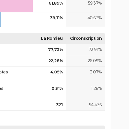
61,89%
59,37%
38,11%
40,63%
La Romieu
Circonscription
77,72%
73,91%
22,28%
26,09%
otes
4,05%
3,07%
es
0,31%
1,28%
321
54 436