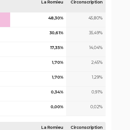
La Romieu
Circonscription
48,30%
45,80%
30,61%
35,49%
17,35%
14,04%
1,70%
2,45%
1,70%
1,29%
0,34%
0,91%
0,00%
0,02%
La Romieu
Circonscription