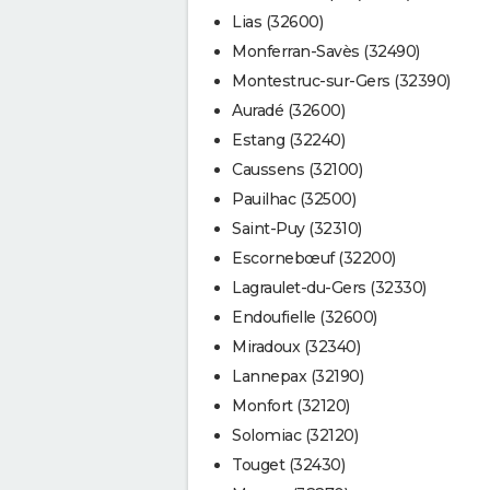
Lias (32600)
Monferran-Savès (32490)
Montestruc-sur-Gers (32390)
Auradé (32600)
Estang (32240)
Caussens (32100)
Pauilhac (32500)
Saint-Puy (32310)
Escornebœuf (32200)
Lagraulet-du-Gers (32330)
Endoufielle (32600)
Miradoux (32340)
Lannepax (32190)
Monfort (32120)
Solomiac (32120)
Touget (32430)