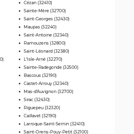
Cézan (32410)
Sainte-Mère (32700)
Saint-Georges (32430)
Maupas (32240)
Saint-Antoine (32340)
Ramouzens (32800)
Saint-Léonard (32380)
0)
L'Isle-Arné (32270)
Sainte-Radegonde (32500)
Bascous (32190)
Castet-Arrouy (32340)
Mas-d'Auvignon (32700)
Sirac (32430)
Riguepeu (32320)
Caillavet (32190)
Larroque-Saint-Sernin (32410)
Saint-Orens-Pouy-Petit (32100)