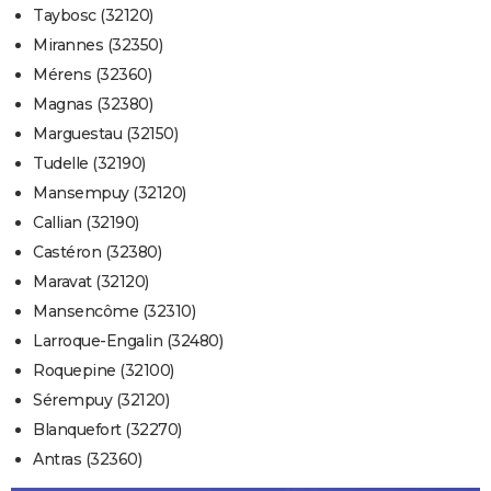
Taybosc (32120)
Mirannes (32350)
Mérens (32360)
Magnas (32380)
Marguestau (32150)
Tudelle (32190)
Mansempuy (32120)
Callian (32190)
Castéron (32380)
Maravat (32120)
Mansencôme (32310)
Larroque-Engalin (32480)
Roquepine (32100)
Sérempuy (32120)
Blanquefort (32270)
Antras (32360)