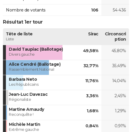
Nombre de votants
106
54 436
Résultat 1er tour
Tête de liste
Sirac
Circonscri
Liste
ption
David Taupiac (Ballotage)
49,58%
45,80%
Divers gauche
Alice Cendré (Ballotage)
32,77%
35,49%
Rassemblement National
Barbara Neto
11,76%
14,04%
Les Républicains
Jean-Luc Davezac
3,36%
2,45%
Régionaliste
Martine Arnaudy
1,68%
1,29%
Reconquête !
Michèle Martin
0,84%
0,91%
Extrême gauche