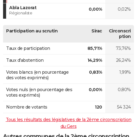
Abla Lazorat
0,00%
0,02%
Régionaliste
Participation au scrutin
Sirac
Circonscri
ption
Taux de participation
85,71%
73,76%
Taux d'abstention
14,29%
26,24%
Votes blancs (en pourcentage
0,83%
1,99%
des votes exprimés)
Votes nuls (en pourcentage des
0,00%
0,80%
votes exprimés)
Nombre de votants
120
54 324
Tous les résultats des législatives de la 2ème circonscription
du Gers
Autres communes de la 2ème circonscription