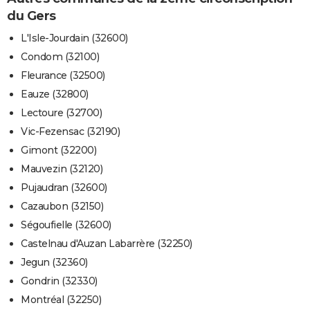
du Gers
L'Isle-Jourdain (32600)
Condom (32100)
Fleurance (32500)
Eauze (32800)
Lectoure (32700)
Vic-Fezensac (32190)
Gimont (32200)
Mauvezin (32120)
Pujaudran (32600)
Cazaubon (32150)
Ségoufielle (32600)
Castelnau d'Auzan Labarrère (32250)
Jegun (32360)
Gondrin (32330)
Montréal (32250)