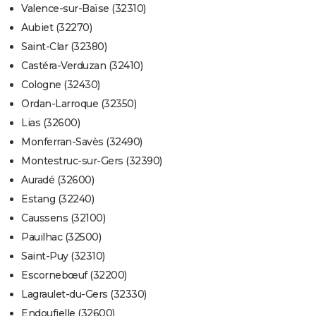
Valence-sur-Baïse (32310)
Aubiet (32270)
Saint-Clar (32380)
Castéra-Verduzan (32410)
Cologne (32430)
Ordan-Larroque (32350)
Lias (32600)
Monferran-Savès (32490)
Montestruc-sur-Gers (32390)
Auradé (32600)
Estang (32240)
Caussens (32100)
Pauilhac (32500)
Saint-Puy (32310)
Escornebœuf (32200)
Lagraulet-du-Gers (32330)
Endoufielle (32600)