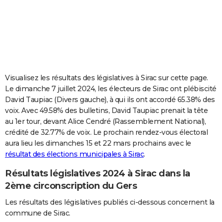
City break
Voyage de noces
Climat
Destinations
Voyage nature
Forum
+
PHOTO
GUIDES D'ACHAT
BONS PLANS
CARTE DE VOEUX
Visualisez les résultats des législatives à Sirac sur cette page.
Le dimanche 7 juillet 2024, les électeurs de Sirac ont plébiscité
Carte Bonne année
Carte Pâques
Carte de Noël
Carte Saint-Valentin
Carte d'anniversaire
DICTIONNAIRE
David Taupiac (Divers gauche), à qui ils ont accordé 65.38% des
voix. Avec 49.58% des bulletins, David Taupiac prenait la tête
Biographies
Expressions
Dictionnaire
Citations
Proverbes
PROGRAMME TV
au 1er tour, devant Alice Cendré (Rassemblement National),
crédité de 32.77% de voix. Le prochain rendez-vous électoral
COPAINS D'AVANT
aura lieu les dimanches 15 et 22 mars prochains avec le
Se connecter
Collèges
Universités
Service militaire
S'inscrire
Lycées
Primaires
Entreprises
Avis de recherche
AVIS DE DÉCÈS
résultat des élections municipales à Sirac
.
Résultats législatives 2024 à Sirac dans la
FORUM
2ème circonscription du Gers
Lifestyle
Sport
Television
Cinema
Bricolage
Culture
Auto
Voyage
Les résultats des législatives publiés ci-dessous concernent la
commune de Sirac.