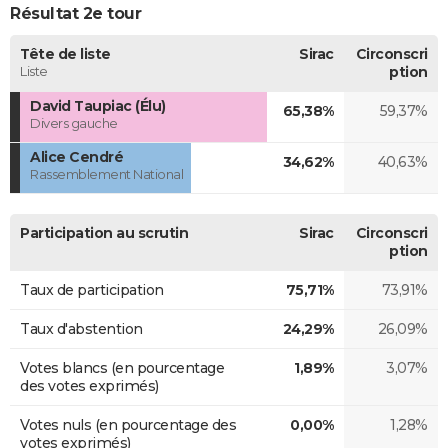
Résultat 2e tour
Tête de liste
Sirac
Circonscri
Liste
ption
David Taupiac (Élu)
65,38%
59,37%
Divers gauche
Alice Cendré
34,62%
40,63%
Rassemblement National
Participation au scrutin
Sirac
Circonscri
ption
Taux de participation
75,71%
73,91%
Taux d'abstention
24,29%
26,09%
Votes blancs (en pourcentage
1,89%
3,07%
des votes exprimés)
Votes nuls (en pourcentage des
0,00%
1,28%
votes exprimés)