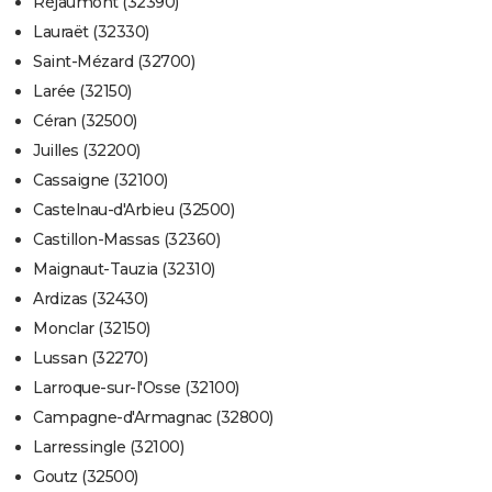
Réjaumont (32390)
Lauraët (32330)
Saint-Mézard (32700)
Larée (32150)
Céran (32500)
Juilles (32200)
Cassaigne (32100)
Castelnau-d'Arbieu (32500)
Castillon-Massas (32360)
Maignaut-Tauzia (32310)
Ardizas (32430)
Monclar (32150)
Lussan (32270)
Larroque-sur-l'Osse (32100)
Campagne-d'Armagnac (32800)
Larressingle (32100)
Goutz (32500)