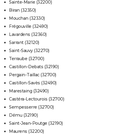
Sainte-Marie (32200)
Biran (32350)
Mouchan (32330)
Frégouville (32490)
Lavardens (32360)
Sarrant (32120)
Saint-Sauvy (32270)
Terraube (32700)
Castillon-Debats (32190)
Pergain-Taillac (32700)
Castillon-Savès (32490)
Marestaing (32490)
Castéra-Lectourois (32700)
Sempesserre (32700)
Dému (32190)
Saint-Jean-Poutge (32190)
Maurens (32200)