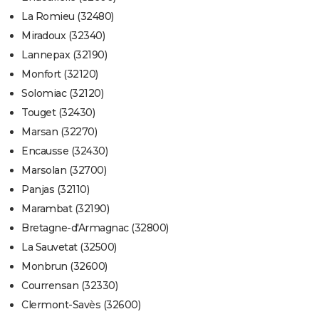
La Romieu (32480)
Miradoux (32340)
Lannepax (32190)
Monfort (32120)
Solomiac (32120)
Touget (32430)
Marsan (32270)
Encausse (32430)
Marsolan (32700)
Panjas (32110)
Marambat (32190)
Bretagne-d'Armagnac (32800)
La Sauvetat (32500)
Monbrun (32600)
Courrensan (32330)
Clermont-Savès (32600)