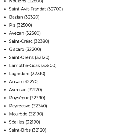
Noulens (32800)
Saint-Avit-Frandat (32700)
Bazian (32320)
Pis (32500)
Avezan (32380)
Saint-Créac (32380)
Giscaro (32200)
Saint-Orens (32120)
Lamothe-Goas (32500)
Lagardère (32310)
Ansan (32270)
Avensac (32120)
Puységur (32390)
Peyrecave (32340)
Mourède (32190)
Séailles (32190)
Saint-Brès (32120)