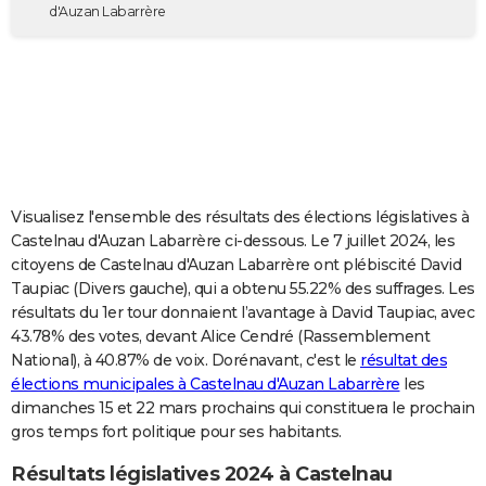
d'Auzan Labarrère
City break
Voyage de noces
Climat
Destinations
Voyage nature
Forum
+
PHOTO
GUIDES D'ACHAT
BONS PLANS
CARTE DE VOEUX
Carte Bonne année
Carte Pâques
Carte de Noël
Carte Saint-Valentin
Carte d'anniversaire
DICTIONNAIRE
Visualisez l'ensemble des résultats des élections législatives à
Castelnau d'Auzan Labarrère ci-dessous. Le 7 juillet 2024, les
Biographies
Expressions
Dictionnaire
Citations
Proverbes
PROGRAMME TV
citoyens de Castelnau d'Auzan Labarrère ont plébiscité David
Taupiac (Divers gauche), qui a obtenu 55.22% des suffrages. Les
COPAINS D'AVANT
résultats du 1er tour donnaient l’avantage à David Taupiac, avec
Se connecter
Collèges
Universités
Service militaire
S'inscrire
Lycées
Primaires
Entreprises
Avis de recherche
AVIS DE DÉCÈS
43.78% des votes, devant Alice Cendré (Rassemblement
National), à 40.87% de voix. Dorénavant, c'est le
résultat des
FORUM
élections municipales à Castelnau d'Auzan Labarrère
les
dimanches 15 et 22 mars prochains qui constituera le prochain
Lifestyle
Sport
Television
Cinema
Bricolage
Culture
Auto
Voyage
gros temps fort politique pour ses habitants.
Résultats législatives 2024 à Castelnau