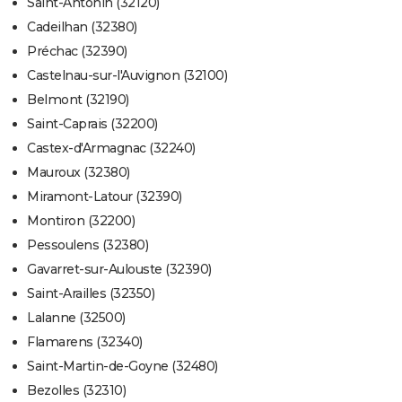
Saint-Antonin (32120)
Cadeilhan (32380)
Préchac (32390)
Castelnau-sur-l'Auvignon (32100)
Belmont (32190)
Saint-Caprais (32200)
Castex-d'Armagnac (32240)
Mauroux (32380)
Miramont-Latour (32390)
Montiron (32200)
Pessoulens (32380)
Gavarret-sur-Aulouste (32390)
Saint-Arailles (32350)
Lalanne (32500)
Flamarens (32340)
Saint-Martin-de-Goyne (32480)
Bezolles (32310)