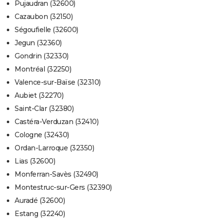
Pujaudran (32600)
Cazaubon (32150)
Ségoufielle (32600)
Jegun (32360)
Gondrin (32330)
Montréal (32250)
Valence-sur-Baïse (32310)
Aubiet (32270)
Saint-Clar (32380)
Castéra-Verduzan (32410)
Cologne (32430)
Ordan-Larroque (32350)
Lias (32600)
Monferran-Savès (32490)
Montestruc-sur-Gers (32390)
Auradé (32600)
Estang (32240)