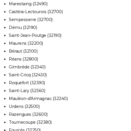
Marestaing (32490)
Castéra-Lectourois (32700)
Sempesserre (32700)
Dému (32190)
Saint-Jean-Poutge (32190)
Maurens (32200)
Béraut (32100)
Réans (32800)
Gimbrède (32340)
Saint-Cricq (32430)
Roquefort (32390)
Saint-Lary (32360)
Mauléon-d'Armagnac (32240)
Urdens (32500)
Razengues (32600)
Tournecoupe (32380)
Fourcès (32250)