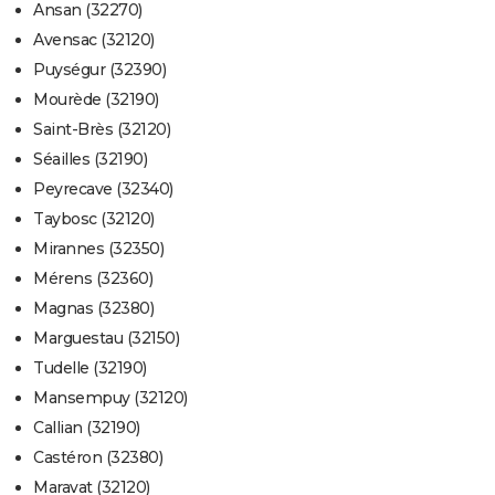
Ansan (32270)
Avensac (32120)
Puységur (32390)
Mourède (32190)
Saint-Brès (32120)
Séailles (32190)
Peyrecave (32340)
Taybosc (32120)
Mirannes (32350)
Mérens (32360)
Magnas (32380)
Marguestau (32150)
Tudelle (32190)
Mansempuy (32120)
Callian (32190)
Castéron (32380)
Maravat (32120)