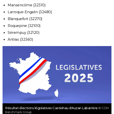
Mansencôme (32310)
Larroque-Engalin (32480)
Blanquefort (32270)
Roquepine (32100)
Sérempuy (32120)
Antras (32360)
Résultat élections législatives Castelnau d'Auzan Labarrère
© CCM
Benchmark Group