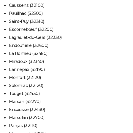
Caussens (32100)
Pauilhac (32500)
Saint-Puy (32310)
Escornebœuf (32200)
Lagraulet-du-Gers (32330)
Endoufielle (32600)
La Romieu (32480)
Miradoux (32340)
Lannepax (32190)
Monfort (32120)
Solomiac (32120)
Touget (32430)
Marsan (32270)
Encausse (32430)
Marsolan (32700)
Panjas (32110)