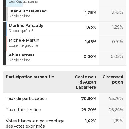
Les Républicains
Jean-Luc Davezac
1,78%
2,45%
Régionaliste
Martine Arnaudy
1,45%
1,29%
Reconquête !
Michèle Martin
1,45%
0,91%
Extrême gauche
Abla Lazorat
0,00%
0,02%
Régionaliste
Participation au scrutin
Castelnau
Circonscri
d'Auzan
ption
Labarrère
Taux de participation
70,30%
73,76%
Taux d'abstention
29,70%
26,24%
Votes blancs (en pourcentage
1,42%
1,99%
des votes exprimés)