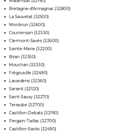
Marambat (32190)
Bretagne-d'Armagnac (32800)
La Sauvetat (32500)
Monbrun (32600)
Courrensan (32330)
Clermont-Savès (32600)
Sainte-Marie (32200)
Biran (32350)
Mouchan (32330)
Frégouville (32490)
Lavardens (32360)
Sarrant (32120)
Saint-Sauvy (32270)
Terraube (32700)
Castillon-Debats (32190)
Pergain-Taillac (32700)
Castillon-Savès (32490)