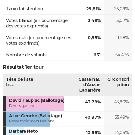
Taux d'abstention
29,81%
26,09%
Votes blancs (en pourcentage
3,49%
3,07%
des votes exprimés)
Votes nuls (en pourcentage des
0,95%
1,28%
votes exprimés)
Nombre de votants
631
54 436
Résultat 1er tour
Tête de liste
Castelnau
Circonscri
Liste
d'Auzan
ption
Labarrère
David Taupiac (Ballotage)
43,78%
45,80%
Divers gauche
Alice Cendré (Ballotage)
40,87%
35,49%
Rassemblement National
Barbara Neto
10,66%
14,04%