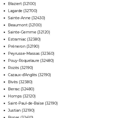
Blaziert (32100)
Lagarde (32700)
Sainte-Anne (32430)
Beaumont (32100)
Sainte-Gemme (32120)
Estramiac (32380)
Préneron (32190)
Peyrusse-Massas (32360)
Pouy-Roquelaure (32480)
Rozès (32190)
Cazaux-d'Anglès (32190)
Bivès (32380)
Berrac (32480)
Homps (32120)
Saint-Paul-de-Baïse (32190)
Justian (32190)
Bonas (32410)