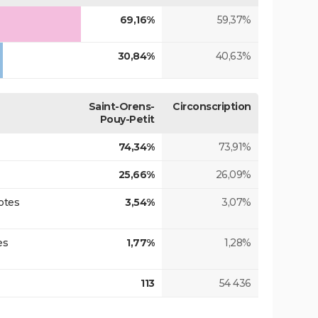
69,16%
59,37%
30,84%
40,63%
Saint-Orens-
Circonscription
Pouy-Petit
74,34%
73,91%
25,66%
26,09%
otes
3,54%
3,07%
es
1,77%
1,28%
113
54 436