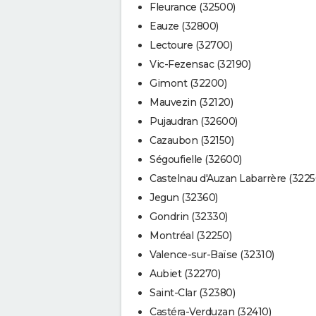
Fleurance (32500)
Eauze (32800)
Lectoure (32700)
Vic-Fezensac (32190)
Gimont (32200)
Mauvezin (32120)
Pujaudran (32600)
Cazaubon (32150)
Ségoufielle (32600)
Castelnau d'Auzan Labarrère (3225
Jegun (32360)
Gondrin (32330)
Montréal (32250)
Valence-sur-Baïse (32310)
Aubiet (32270)
Saint-Clar (32380)
Castéra-Verduzan (32410)