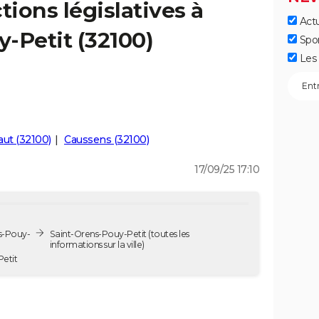
tions législatives à
Actu
-Petit (32100)
Spo
Les 
aut (32100)
Caussens (32100)
17/09/25 17:10
ns-Pouy-
Saint-Orens-Pouy-Petit
(toutes les
informations sur la ville)
y-Petit