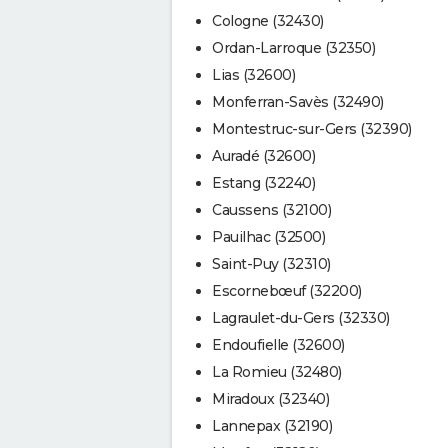
Cologne (32430)
Ordan-Larroque (32350)
Lias (32600)
Monferran-Savès (32490)
Montestruc-sur-Gers (32390)
Auradé (32600)
Estang (32240)
Caussens (32100)
Pauilhac (32500)
Saint-Puy (32310)
Escornebœuf (32200)
Lagraulet-du-Gers (32330)
Endoufielle (32600)
La Romieu (32480)
Miradoux (32340)
Lannepax (32190)