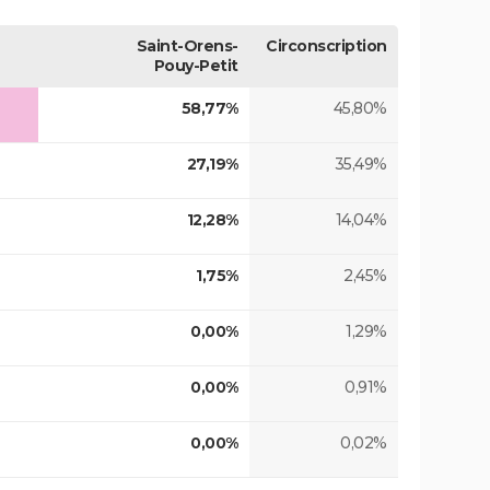
Saint-Orens-
Circonscription
Pouy-Petit
58,77%
45,80%
27,19%
35,49%
12,28%
14,04%
1,75%
2,45%
0,00%
1,29%
0,00%
0,91%
0,00%
0,02%