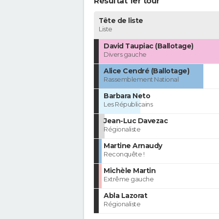
Résultat 1er tour
Tête de liste
Liste
David Taupiac (Ballotage)
Divers gauche
Alice Cendré (Ballotage)
Rassemblement National
Barbara Neto
Les Républicains
Jean-Luc Davezac
Régionaliste
Martine Arnaudy
Reconquête !
Michèle Martin
Extrême gauche
Abla Lazorat
Régionaliste