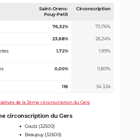
Saint-Orens-
Circonscription
Pouy-Petit
76,32%
73,76%
23,68%
26,24%
otes
1,72%
1,99%
es
0,00%
0,80%
116
54 324
islatives de la 2ème circonscription du Gers
 circonscription du Gers
Goutz (32500)
Beaupuy (32600)