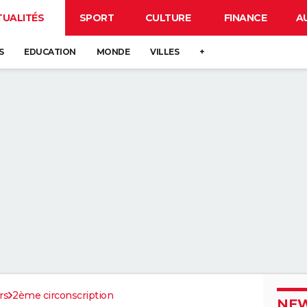
TUALITÉS
SPORT
CULTURE
FINANCE
A
S
EDUCATION
MONDE
VILLES
+
rs
2ème circonscription
NEW