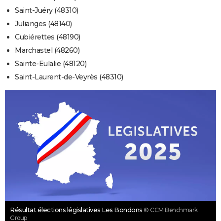
Saint-Juéry (48310)
Julianges (48140)
Cubiérettes (48190)
Marchastel (48260)
Sainte-Eulalie (48120)
Saint-Laurent-de-Veyrès (48310)
Résultat élections législatives Les Bondons
© CCM Benchmark
Group