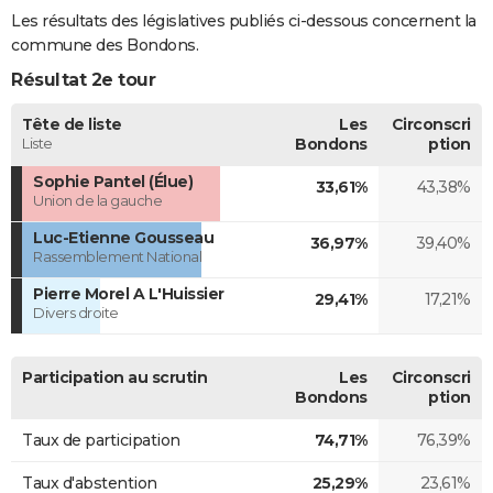
Les résultats des législatives publiés ci-dessous concernent la
commune des Bondons.
Résultat 2e tour
Tête de liste
Les
Circonscri
Liste
Bondons
ption
Sophie Pantel (Élue)
33,61%
43,38%
Union de la gauche
Luc-Etienne Gousseau
36,97%
39,40%
Rassemblement National
Pierre Morel A L'Huissier
29,41%
17,21%
Divers droite
Participation au scrutin
Les
Circonscri
Bondons
ption
Taux de participation
74,71%
76,39%
Taux d'abstention
25,29%
23,61%