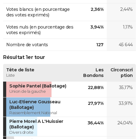
Votes blancs (en pourcentage
2,36%
2,44%
des votes exprimés)
Votes nuls (en pourcentage des
3,94%
1,11%
votes exprimés)
Nombre de votants
127
45 644
Résultat 1er tour
Tête de liste
Les
Circonscri
Liste
Bondons
ption
Sophie Pantel (Ballotage)
22,88%
35,17%
Union de la gauche
Luc-Etienne Gousseau
27,97%
33,91%
(Ballotage)
Rassemblement National
Pierre Morel A L'Huissier
36,44%
24,04%
(Ballotage)
Divers droite