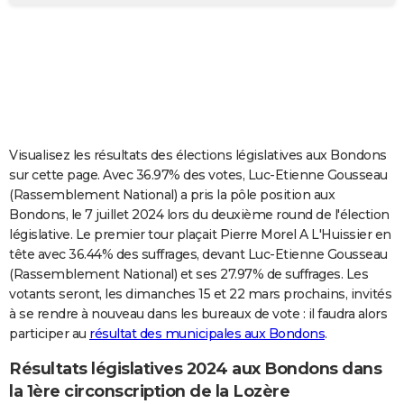
City break
Voyage de noces
Climat
Destinations
Voyage nature
Forum
+
PHOTO
GUIDES D'ACHAT
BONS PLANS
CARTE DE VOEUX
Visualisez les résultats des élections législatives aux Bondons
Carte Bonne année
Carte Pâques
Carte de Noël
Carte Saint-Valentin
Carte d'anniversaire
DICTIONNAIRE
sur cette page. Avec 36.97% des votes, Luc-Etienne Gousseau
(Rassemblement National) a pris la pôle position aux
Biographies
Expressions
Dictionnaire
Citations
Proverbes
PROGRAMME TV
Bondons, le 7 juillet 2024 lors du deuxième round de l'élection
législative. Le premier tour plaçait Pierre Morel A L'Huissier en
COPAINS D'AVANT
tête avec 36.44% des suffrages, devant Luc-Etienne Gousseau
(Rassemblement National) et ses 27.97% de suffrages. Les
Se connecter
Collèges
Universités
Service militaire
S'inscrire
Lycées
Primaires
Entreprises
Avis de recherche
AVIS DE DÉCÈS
votants seront, les dimanches 15 et 22 mars prochains, invités
à se rendre à nouveau dans les bureaux de vote : il faudra alors
FORUM
participer au
résultat des municipales aux Bondons
.
Lifestyle
Sport
Television
Cinema
Bricolage
Culture
Auto
Voyage
Résultats législatives 2024 aux Bondons dans
la 1ère circonscription de la Lozère