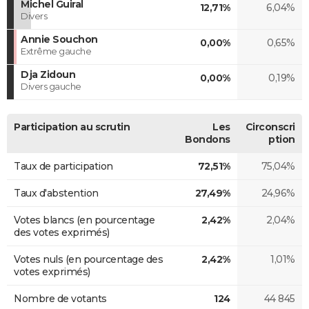
Michel Guiral
12,71%
6,04%
Divers
Annie Souchon
0,00%
0,65%
Extrême gauche
Dja Zidoun
0,00%
0,19%
Divers gauche
Participation au scrutin
Les
Circonscri
Bondons
ption
Taux de participation
72,51%
75,04%
Taux d'abstention
27,49%
24,96%
Votes blancs (en pourcentage
2,42%
2,04%
des votes exprimés)
Votes nuls (en pourcentage des
2,42%
1,01%
votes exprimés)
Nombre de votants
124
44 845