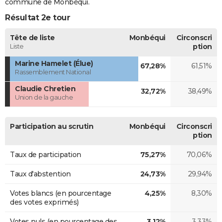
commune de Monbéqui.
Résultat 2e tour
Tête de liste
Monbéqui
Circonscri
Liste
ption
Marine Hamelet (Élue)
67,28%
61,51%
Rassemblement National
Claudie Chretien
32,72%
38,49%
Union de la gauche
Participation au scrutin
Monbéqui
Circonscri
ption
Taux de participation
75,27%
70,06%
Taux d'abstention
24,73%
29,94%
Votes blancs (en pourcentage
4,25%
8,30%
des votes exprimés)
Votes nuls (en pourcentage des
3,12%
3,33%