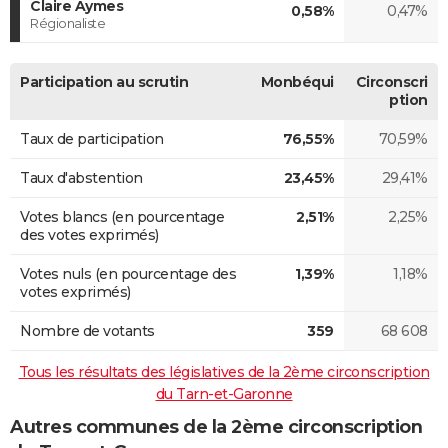
Claire Aymes
0,58%
0,47%
Régionaliste
Participation au scrutin
Monbéqui
Circonscri
ption
Taux de participation
76,55%
70,59%
Taux d'abstention
23,45%
29,41%
Votes blancs (en pourcentage
2,51%
2,25%
des votes exprimés)
Votes nuls (en pourcentage des
1,39%
1,18%
votes exprimés)
Nombre de votants
359
68 608
Tous les résultats des législatives de la 2ème circonscription
du Tarn-et-Garonne
Autres communes de la 2ème circonscription