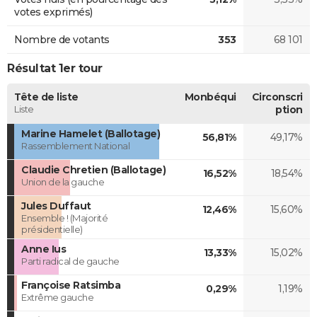
votes exprimés)
Nombre de votants
353
68 101
Résultat 1er tour
Tête de liste
Monbéqui
Circonscri
Liste
ption
Marine Hamelet (Ballotage)
56,81%
49,17%
Rassemblement National
Claudie Chretien (Ballotage)
16,52%
18,54%
Union de la gauche
Jules Duffaut
12,46%
15,60%
Ensemble ! (Majorité
présidentielle)
Anne Ius
13,33%
15,02%
Parti radical de gauche
Françoise Ratsimba
0,29%
1,19%
Extrême gauche