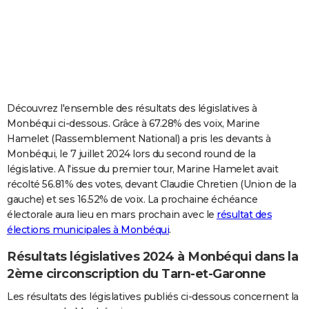
City break
Voyage de noces
Climat
Destinations
Voyage nature
Forum
+
PHOTO
GUIDES D'ACHAT
BONS PLANS
CARTE DE VOEUX
Découvrez l'ensemble des résultats des législatives à
Monbéqui ci-dessous. Grâce à 67.28% des voix, Marine
Carte Bonne année
Carte Pâques
Carte de Noël
Carte Saint-Valentin
Carte d'anniversaire
DICTIONNAIRE
Hamelet (Rassemblement National) a pris les devants à
Monbéqui, le 7 juillet 2024 lors du second round de la
Biographies
Expressions
Dictionnaire
Citations
Proverbes
PROGRAMME TV
législative. A l'issue du premier tour, Marine Hamelet avait
récolté 56.81% des votes, devant Claudie Chretien (Union de la
COPAINS D'AVANT
gauche) et ses 16.52% de voix. La prochaine échéance
Se connecter
Collèges
Universités
Service militaire
S'inscrire
Lycées
Primaires
Entreprises
Avis de recherche
AVIS DE DÉCÈS
électorale aura lieu en mars prochain avec le
résultat des
élections municipales à Monbéqui
.
FORUM
Résultats législatives 2024 à Monbéqui dans la
Lifestyle
Sport
Television
Cinema
Bricolage
Culture
Auto
Voyage
2ème circonscription du Tarn-et-Garonne
Les résultats des législatives publiés ci-dessous concernent la