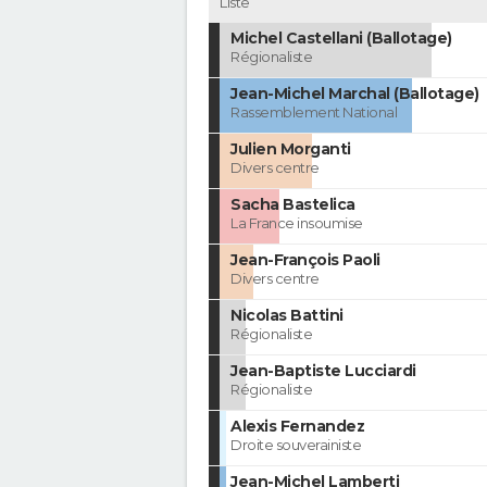
Liste
Michel Castellani (Ballotage)
Régionaliste
Jean-Michel Marchal (Ballotage)
Rassemblement National
Julien Morganti
Divers centre
Sacha Bastelica
La France insoumise
Jean-François Paoli
Divers centre
Nicolas Battini
Régionaliste
Jean-Baptiste Lucciardi
Régionaliste
Alexis Fernandez
Droite souverainiste
Jean-Michel Lamberti