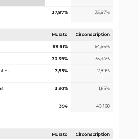
37,87%
35,67%
Murato
Circonscription
69,61%
64,66%
30,39%
35,34%
otes
3,55%
2,89%
es
3,30%
1,65%
394
40 168
Murato
Circonscription