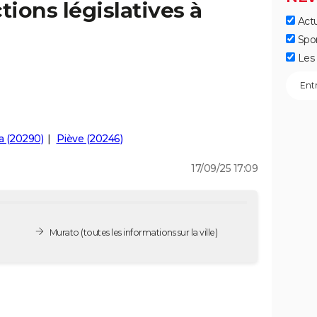
tions législatives à
Actu
Spo
Les 
a (20290)
Piève (20246)
17/09/25 17:09
Murato
(toutes les informations sur la ville)