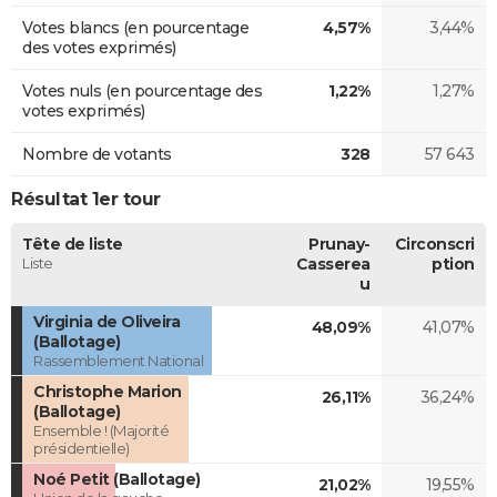
Votes blancs (en pourcentage
4,57%
3,44%
des votes exprimés)
Votes nuls (en pourcentage des
1,22%
1,27%
votes exprimés)
Nombre de votants
328
57 643
Résultat 1er tour
Tête de liste
Prunay-
Circonscri
Liste
Casserea
ption
u
Virginia de Oliveira
48,09%
41,07%
(Ballotage)
Rassemblement National
Christophe Marion
26,11%
36,24%
(Ballotage)
Ensemble ! (Majorité
présidentielle)
Noé Petit (Ballotage)
21,02%
19,55%