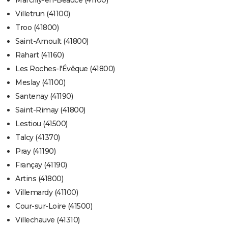
Marcilly-en-Beauce (41100)
Villetrun (41100)
Troo (41800)
Saint-Arnoult (41800)
Rahart (41160)
Les Roches-l'Évêque (41800)
Meslay (41100)
Santenay (41190)
Saint-Rimay (41800)
Lestiou (41500)
Talcy (41370)
Pray (41190)
Françay (41190)
Artins (41800)
Villemardy (41100)
Cour-sur-Loire (41500)
Villechauve (41310)