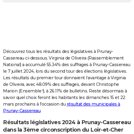
City break
Voyage de noces
Climat
Destinations
Voyage nature
Forum
+
PHOTO
GUIDES D'ACHAT
BONS PLANS
CARTE DE VOEUX
Découvrez tous les résultats des législatives à Prunay-
Carte Bonne année
Carte Pâques
Carte de Noël
Carte Saint-Valentin
Carte d'anniversaire
DICTIONNAIRE
Cassereau ci-dessous. Virginia de Oliveira (Rassemblement
National) a accumulé 55.34% des suffrages à Prunay-Cassereau
Biographies
Expressions
Dictionnaire
Citations
Proverbes
PROGRAMME TV
le 7 juillet 2024, lors du second tour des élections législatives.
Les résultats du premier tour donnaient l’avantage à Virginia
COPAINS D'AVANT
de Oliveira, avec 48.09% des suffrages, devant Christophe
Marion (Ensemble !), à 26.11% de bulletins. Reste désormais à
Se connecter
Collèges
Universités
Service militaire
S'inscrire
Lycées
Primaires
Entreprises
Avis de recherche
AVIS DE DÉCÈS
savoir quel choix feront les habitants les dimanches 15 et 22
mars prochains à l'occasion du
résultat des municipales à
FORUM
Prunay-Cassereau
.
Lifestyle
Sport
Television
Cinema
Bricolage
Culture
Auto
Voyage
Résultats législatives 2024 à Prunay-Cassereau
dans la 3ème circonscription du Loir-et-Cher