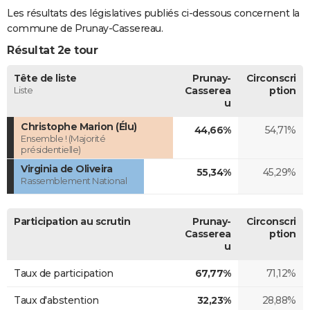
Les résultats des législatives publiés ci-dessous concernent la
commune de Prunay-Cassereau.
Résultat 2e tour
Tête de liste
Prunay-
Circonscri
Liste
Casserea
ption
u
Christophe Marion (Élu)
44,66%
54,71%
Ensemble ! (Majorité
présidentielle)
Virginia de Oliveira
55,34%
45,29%
Rassemblement National
Participation au scrutin
Prunay-
Circonscri
Casserea
ption
u
Taux de participation
67,77%
71,12%
Taux d'abstention
32,23%
28,88%