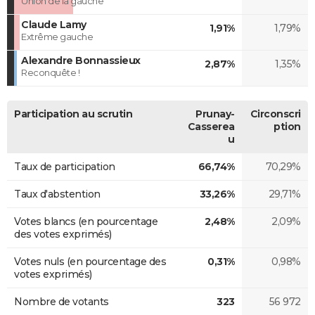
Union de la gauche
Claude Lamy
1,91%
1,79%
Extrême gauche
Alexandre Bonnassieux
2,87%
1,35%
Reconquête !
Participation au scrutin
Prunay-
Circonscri
Casserea
ption
u
Taux de participation
66,74%
70,29%
Taux d'abstention
33,26%
29,71%
Votes blancs (en pourcentage
2,48%
2,09%
des votes exprimés)
Votes nuls (en pourcentage des
0,31%
0,98%
votes exprimés)
Nombre de votants
323
56 972