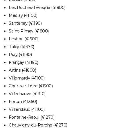
Les Roches-l'Évêque (41800)
Meslay (41100)
Santenay (41190)
Saint-Rimay (41800)
Lestiou (41500)
Talcy (41370)
Pray (41190)
Françay (41190)
Artins (41800)
Villemardy (41100)
Cour-sur-Loire (41500)
Villechauve (41310)
Fortan (41360)
Villiersfaux (41100)
Fontaine-Raoul (41270)
Chauvigny-du-Perche (41270)