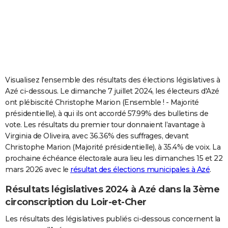
City break
Voyage de noces
Climat
Destinations
Voyage nature
Forum
+
PHOTO
GUIDES D'ACHAT
BONS PLANS
CARTE DE VOEUX
Visualisez l'ensemble des résultats des élections législatives à
Azé ci-dessous. Le dimanche 7 juillet 2024, les électeurs d'Azé
Carte Bonne année
Carte Pâques
Carte de Noël
Carte Saint-Valentin
Carte d'anniversaire
DICTIONNAIRE
ont plébiscité Christophe Marion (Ensemble ! - Majorité
présidentielle), à qui ils ont accordé 57.99% des bulletins de
Biographies
Expressions
Dictionnaire
Citations
Proverbes
PROGRAMME TV
vote. Les résultats du premier tour donnaient l’avantage à
Virginia de Oliveira, avec 36.36% des suffrages, devant
COPAINS D'AVANT
Christophe Marion (Majorité présidentielle), à 35.4% de voix. La
Se connecter
Collèges
Universités
Service militaire
S'inscrire
Lycées
Primaires
Entreprises
Avis de recherche
AVIS DE DÉCÈS
prochaine échéance électorale aura lieu les dimanches 15 et 22
mars 2026 avec le
résultat des élections municipales à Azé
.
FORUM
Résultats législatives 2024 à Azé dans la 3ème
Lifestyle
Sport
Television
Cinema
Bricolage
Culture
Auto
Voyage
circonscription du Loir-et-Cher
Les résultats des législatives publiés ci-dessous concernent la