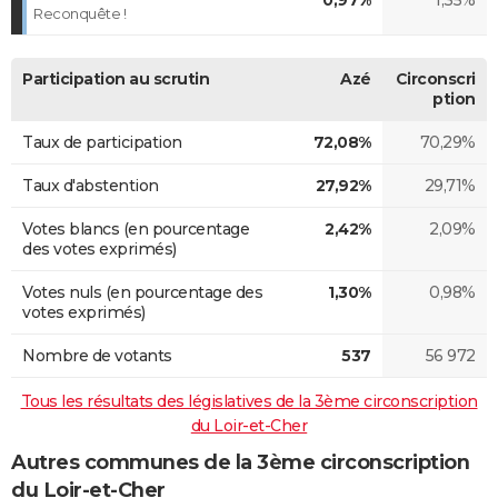
Reconquête !
Participation au scrutin
Azé
Circonscri
ption
Taux de participation
72,08%
70,29%
Taux d'abstention
27,92%
29,71%
Votes blancs (en pourcentage
2,42%
2,09%
des votes exprimés)
Votes nuls (en pourcentage des
1,30%
0,98%
votes exprimés)
Nombre de votants
537
56 972
Tous les résultats des législatives de la 3ème circonscription
du Loir-et-Cher
Autres communes de la 3ème circonscription
du Loir-et-Cher