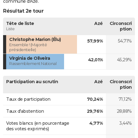
commune d'Azé.
Résultat 2e tour
Tête de liste
Azé
Circonscri
Liste
ption
Christophe Marion (Élu)
57,99%
54,71%
Ensemble ! (Majorité
présidentielle)
Virginia de Oliveira
42,01%
45,29%
Rassemblement National
Participation au scrutin
Azé
Circonscri
ption
Taux de participation
70,24%
71,12%
Taux d'abstention
29,76%
28,88%
Votes blancs (en pourcentage
4,77%
3,44%
des votes exprimés)