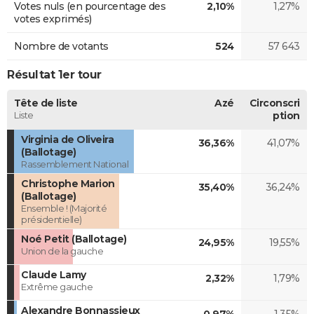
Votes nuls (en pourcentage des
2,10%
1,27%
votes exprimés)
Nombre de votants
524
57 643
Résultat 1er tour
Tête de liste
Azé
Circonscri
Liste
ption
Virginia de Oliveira
36,36%
41,07%
(Ballotage)
Rassemblement National
Christophe Marion
35,40%
36,24%
(Ballotage)
Ensemble ! (Majorité
présidentielle)
Noé Petit (Ballotage)
24,95%
19,55%
Union de la gauche
Claude Lamy
2,32%
1,79%
Extrême gauche
Alexandre Bonnassieux
0,97%
1,35%