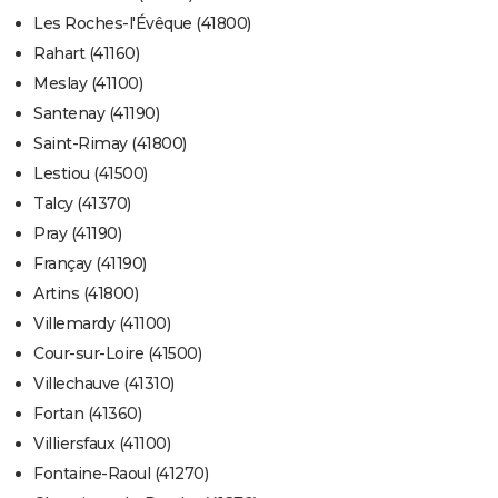
Les Roches-l'Évêque (41800)
Rahart (41160)
Meslay (41100)
Santenay (41190)
Saint-Rimay (41800)
Lestiou (41500)
Talcy (41370)
Pray (41190)
Françay (41190)
Artins (41800)
Villemardy (41100)
Cour-sur-Loire (41500)
Villechauve (41310)
Fortan (41360)
Villiersfaux (41100)
Fontaine-Raoul (41270)