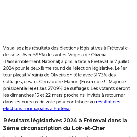
City break
Voyage de noces
Climat
Destinations
Voyage nature
Forum
+
PHOTO
GUIDES D'ACHAT
BONS PLANS
CARTE DE VOEUX
Visualisez les résultats des élections législatives à Fréteval ci-
dessous. Avec 59.5% des votes, Virginia de Oliveira
Carte Bonne année
Carte Pâques
Carte de Noël
Carte Saint-Valentin
Carte d'anniversaire
DICTIONNAIRE
(Rassemblement National) a pris la tête à Fréteval, le 7 juillet
2024 pour le deuxième round de l'élection législative. Le 1er
Biographies
Expressions
Dictionnaire
Citations
Proverbes
PROGRAMME TV
tour plaçait Virginia de Oliveira en tête avec 51.73% des
suffrages, devant Christophe Marion (Ensemble ! - Majorité
COPAINS D'AVANT
présidentielle) et ses 27.09% de suffrages. Les votants seront,
Se connecter
Collèges
Universités
Service militaire
S'inscrire
Lycées
Primaires
Entreprises
Avis de recherche
AVIS DE DÉCÈS
les dimanches 15 et 22 mars prochains, invités à retourner
dans les bureaux de vote pour contribuer au
résultat des
FORUM
élections municipales à Fréteval
.
Lifestyle
Sport
Television
Cinema
Bricolage
Culture
Auto
Voyage
Résultats législatives 2024 à Fréteval dans la
3ème circonscription du Loir-et-Cher