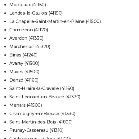
Monteaux (41150)
Landes-le-Gaulois (41190)
La Chapelle-Saint-Martin-en-Plaine (41500)
Cormenon (41170)
Averdon (41330)
Marchenoir (41370)
Binas (41240)
Avaray (41500)
Maves (41500)
Danzé (41160)
Saint-Hilaire-la-Gravelle (41160)
Saint-Léonard-en-Beauce (41370)
Menars (41500)
Champigny-en-Beauce (41330)
Saint-Martin-des-Bois (41800)
Prunay-Cassereau (41310)
Coulommiers-la-Tour (41100)