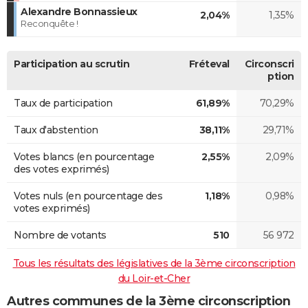
Alexandre Bonnassieux
2,04%
1,35%
Reconquête !
Participation au scrutin
Fréteval
Circonscri
ption
Taux de participation
61,89%
70,29%
Taux d'abstention
38,11%
29,71%
Votes blancs (en pourcentage
2,55%
2,09%
des votes exprimés)
Votes nuls (en pourcentage des
1,18%
0,98%
votes exprimés)
Nombre de votants
510
56 972
Tous les résultats des législatives de la 3ème circonscription
du Loir-et-Cher
Autres communes de la 3ème circonscription