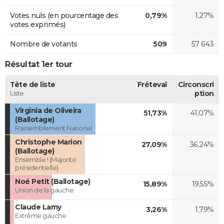
Votes nuls (en pourcentage des
0,79%
1,27%
votes exprimés)
Nombre de votants
509
57 643
Résultat 1er tour
Tête de liste
Fréteval
Circonscri
Liste
ption
Virginia de Oliveira
51,73%
41,07%
(Ballotage)
Rassemblement National
Christophe Marion
27,09%
36,24%
(Ballotage)
Ensemble ! (Majorité
présidentielle)
Noé Petit (Ballotage)
15,89%
19,55%
Union de la gauche
Claude Lamy
3,26%
1,79%
Extrême gauche