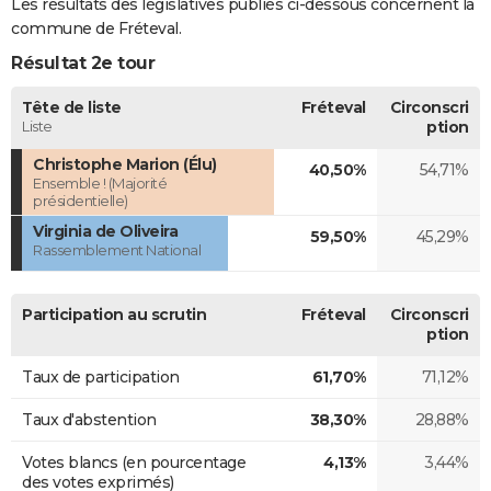
Les résultats des législatives publiés ci-dessous concernent la
commune de Fréteval.
Résultat 2e tour
Tête de liste
Fréteval
Circonscri
Liste
ption
Christophe Marion (Élu)
40,50%
54,71%
Ensemble ! (Majorité
présidentielle)
Virginia de Oliveira
59,50%
45,29%
Rassemblement National
Participation au scrutin
Fréteval
Circonscri
ption
Taux de participation
61,70%
71,12%
Taux d'abstention
38,30%
28,88%
Votes blancs (en pourcentage
4,13%
3,44%
des votes exprimés)