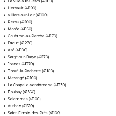
La Ville-aux-Clercs (41160)
Herbault (41190)
Villiers-sur-Loir (41100)
Pezou (41100)
Morée (41160)
Couëtron-au-Perche (41170)
Droué (41270)
Azé (41100)
Sargé-sur-Braye (41170)
Josnes (41370)
Thoré-la-Rochette (41100)
Mazangé (41100)
La Chapelle-Vendômoise (41330)
Épuisay (41360)
Selommes (41100)
Authon (41310)
Saint-Firmin-des-Prés (41100)