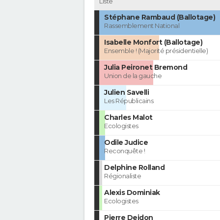
Liste
Stéphane Rambaud (Ballotage)
Rassemblement National
Isabelle Monfort (Ballotage)
Ensemble ! (Majorité présidentielle)
Julia Peironet Bremond
Union de la gauche
Julien Savelli
Les Républicains
Charles Malot
Ecologistes
Odile Judice
Reconquête !
Delphine Rolland
Régionaliste
Alexis Dominiak
Ecologistes
Pierre Deidon