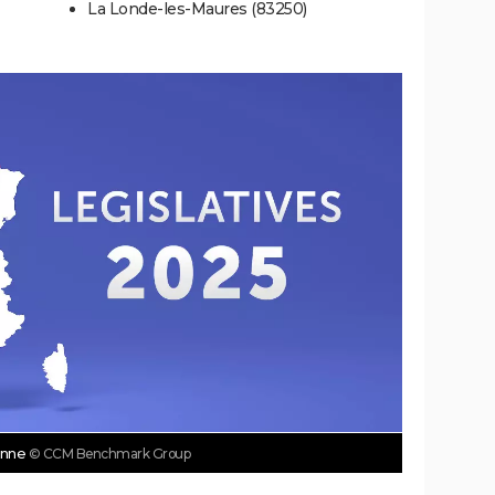
La Londe-les-Maures (83250)
ranne
© CCM Benchmark Group