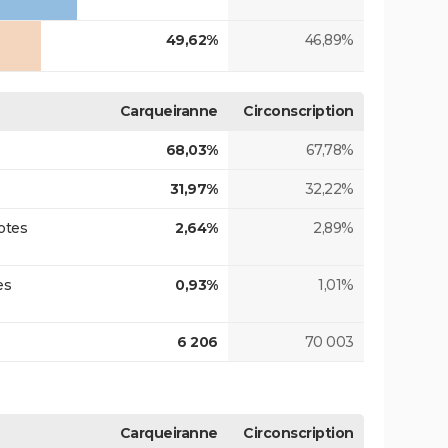
49,62%
46,89%
Carqueiranne
Circonscription
68,03%
67,78%
31,97%
32,22%
otes
2,64%
2,89%
es
0,93%
1,01%
6 206
70 003
Carqueiranne
Circonscription