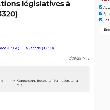
tions législatives à
Actu
3320)
Spo
Les 
arde (83130)
La Farlède (83210)
17/09/25 17:12
nne
Carqueiranne
(toutes les informations sur la
ville)