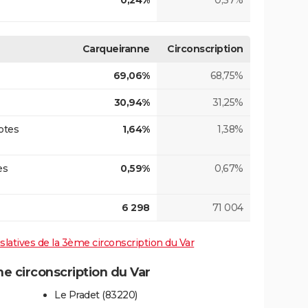
0,24%
0,37%
Carqueiranne
Circonscription
69,06%
68,75%
30,94%
31,25%
otes
1,64%
1,38%
es
0,59%
0,67%
6 298
71 004
islatives de la 3ème circonscription du Var
 circonscription du Var
Le Pradet (83220)