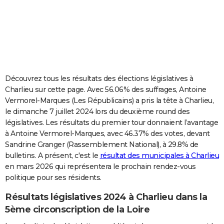
City break
Voyage de noces
Climat
Destinations
Voyage nature
Forum
+
PHOTO
GUIDES D'ACHAT
BONS PLANS
CARTE DE VOEUX
Découvrez tous les résultats des élections législatives à
Charlieu sur cette page. Avec 56.06% des suffrages, Antoine
Carte Bonne année
Carte Pâques
Carte de Noël
Carte Saint-Valentin
Carte d'anniversaire
DICTIONNAIRE
Vermorel-Marques (Les Républicains) a pris la tête à Charlieu,
le dimanche 7 juillet 2024 lors du deuxième round des
Biographies
Expressions
Dictionnaire
Citations
Proverbes
PROGRAMME TV
législatives. Les résultats du premier tour donnaient l’avantage
à Antoine Vermorel-Marques, avec 46.37% des votes, devant
COPAINS D'AVANT
Sandrine Granger (Rassemblement National), à 29.8% de
Se connecter
Collèges
Universités
Service militaire
S'inscrire
Lycées
Primaires
Entreprises
Avis de recherche
AVIS DE DÉCÈS
bulletins. A présent, c'est le
résultat des municipales à Charlieu
en mars 2026 qui représentera le prochain rendez-vous
FORUM
politique pour ses résidents.
Lifestyle
Sport
Television
Cinema
Bricolage
Culture
Auto
Voyage
Résultats législatives 2024 à Charlieu dans la
5ème circonscription de la Loire