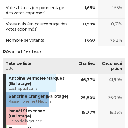
Votes blancs (en pourcentage
1,65%
1,55%
des votes exprimés)
Votes nuls (en pourcentage des
0,59%
0,61%
votes exprimés)
Nombre de votants
1 697
73 214
Résultat 1er tour
Tête de liste
Charlieu
Circonscri
Liste
ption
Antoine Vermorel-Marques
46,37%
41,99%
(Ballotage)
Les Républicains
Sandrine Granger (Ballotage)
29,80%
36,09%
Rassemblement National
Ismaël Stevenson
19,77%
18,35%
(Ballotage)
Union de la gauche