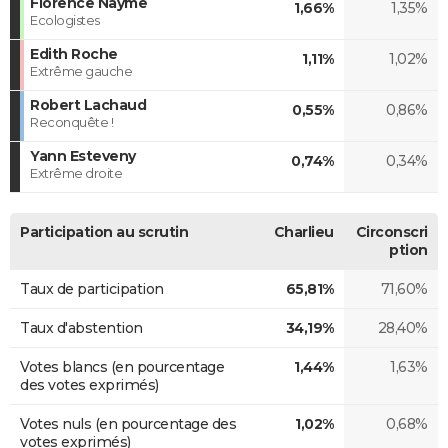
Florence Nayme
1,66%
1,35%
Ecologistes
Edith Roche
1,11%
1,02%
Extrême gauche
Robert Lachaud
0,55%
0,86%
Reconquête !
Yann Esteveny
0,74%
0,34%
Extrême droite
Participation au scrutin
Charlieu
Circonscri
ption
Taux de participation
65,81%
71,60%
Taux d'abstention
34,19%
28,40%
Votes blancs (en pourcentage
1,44%
1,63%
des votes exprimés)
Votes nuls (en pourcentage des
1,02%
0,68%
votes exprimés)