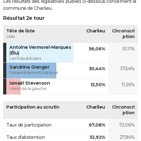
Les résultats des législatives publiés ci-dessous concernent la
commune de Charlieu.
Résultat 2e tour
Tête de liste
Charlieu
Circonscri
Liste
ption
Antoine Vermorel-Marques
56,06%
51,11%
(Élu)
Les Républicains
Sandrine Granger
30,44%
37,54%
Rassemblement National
Ismaël Stevenson
13,50%
11,35%
Union de la gauche
Participation au scrutin
Charlieu
Circonscri
ption
Taux de participation
67,08%
72,06%
Taux d'abstention
32,92%
27,94%