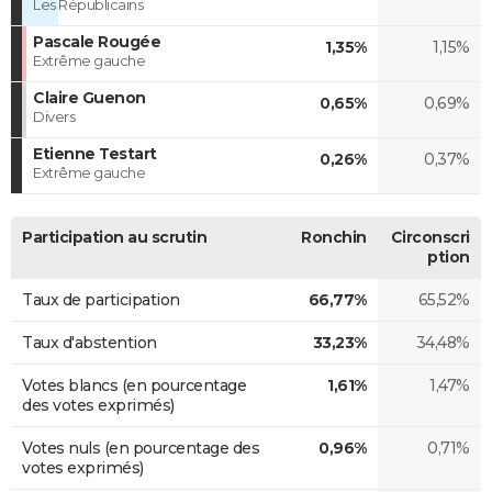
Les Républicains
Pascale Rougée
1,35%
1,15%
Extrême gauche
Claire Guenon
0,65%
0,69%
Divers
Etienne Testart
0,26%
0,37%
Extrême gauche
Participation au scrutin
Ronchin
Circonscri
ption
Taux de participation
66,77%
65,52%
Taux d'abstention
33,23%
34,48%
Votes blancs (en pourcentage
1,61%
1,47%
des votes exprimés)
Votes nuls (en pourcentage des
0,96%
0,71%
votes exprimés)