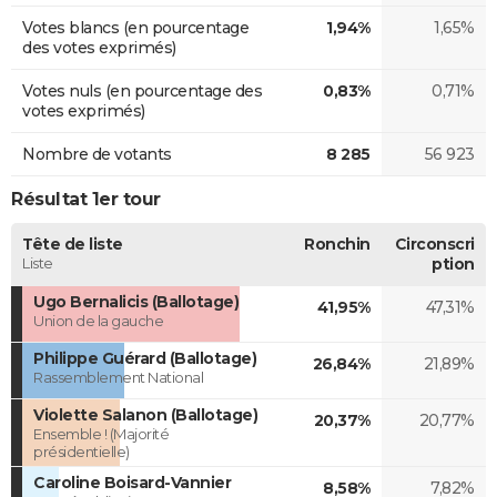
Votes blancs (en pourcentage
1,94%
1,65%
des votes exprimés)
Votes nuls (en pourcentage des
0,83%
0,71%
votes exprimés)
Nombre de votants
8 285
56 923
Résultat 1er tour
Tête de liste
Ronchin
Circonscri
Liste
ption
Ugo Bernalicis (Ballotage)
41,95%
47,31%
Union de la gauche
Philippe Guérard (Ballotage)
26,84%
21,89%
Rassemblement National
Violette Salanon (Ballotage)
20,37%
20,77%
Ensemble ! (Majorité
présidentielle)
Caroline Boisard-Vannier
8,58%
7,82%