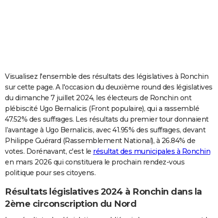
City break
Voyage de noces
Climat
Destinations
Voyage nature
Forum
+
PHOTO
GUIDES D'ACHAT
BONS PLANS
CARTE DE VOEUX
Visualisez l'ensemble des résultats des législatives à Ronchin
sur cette page. A l'occasion du deuxième round des législatives
Carte Bonne année
Carte Pâques
Carte de Noël
Carte Saint-Valentin
Carte d'anniversaire
DICTIONNAIRE
du dimanche 7 juillet 2024, les électeurs de Ronchin ont
plébiscité Ugo Bernalicis (Front populaire), qui a rassemblé
Biographies
Expressions
Dictionnaire
Citations
Proverbes
PROGRAMME TV
47.52% des suffrages. Les résultats du premier tour donnaient
l’avantage à Ugo Bernalicis, avec 41.95% des suffrages, devant
COPAINS D'AVANT
Philippe Guérard (Rassemblement National), à 26.84% de
Se connecter
Collèges
Universités
Service militaire
S'inscrire
Lycées
Primaires
Entreprises
Avis de recherche
AVIS DE DÉCÈS
votes. Dorénavant, c'est le
résultat des municipales à Ronchin
en mars 2026 qui constituera le prochain rendez-vous
FORUM
politique pour ses citoyens.
Lifestyle
Sport
Television
Cinema
Bricolage
Culture
Auto
Voyage
Résultats législatives 2024 à Ronchin dans la
2ème circonscription du Nord