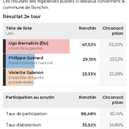
Les résultats des législatives publiés ci-dessous concernent la
commune de Ronchin.
Résultat 2e tour
Tête de liste
Ronchin
Circonscri
Liste
ption
Ugo Bernalicis (Élu)
47,52%
53,20%
Union de la gauche
Philippe Guérard
29,15%
23,52%
Rassemblement National
Violette Salanon
23,33%
23,28%
Ensemble ! (Majorité
présidentielle)
Participation au scrutin
Ronchin
Circonscri
ption
Taux de participation
66,48%
65,14%
Taux d'abstention
33,52%
34,86%