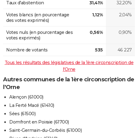
Taux d'abstention
31,41%
32,20%
Votes blancs (en pourcentage
1,12%
2,04%
des votes exprimés)
Votes nuls (en pourcentage des
0,56%
0,90%
votes exprimés)
Nombre de votants
535
46 227
Tous les résultats des législatives de la 1ère circonscription de
l'Orne
Autres communes de la 1ère circonscription de
l'Orne
Alençon (61000)
La Ferté Macé (61410)
Sées (61500)
Domfront en Poiraie (61700)
Saint-Germain-du-Corbéis (61000)