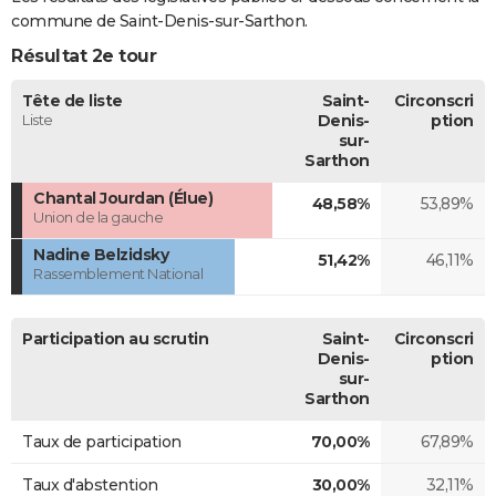
commune de Saint-Denis-sur-Sarthon.
Résultat 2e tour
Tête de liste
Saint-
Circonscri
Liste
Denis-
ption
sur-
Sarthon
Chantal Jourdan (Élue)
48,58%
53,89%
Union de la gauche
Nadine Belzidsky
51,42%
46,11%
Rassemblement National
Participation au scrutin
Saint-
Circonscri
Denis-
ption
sur-
Sarthon
Taux de participation
70,00%
67,89%
Taux d'abstention
30,00%
32,11%