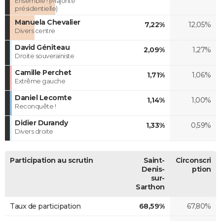
Ensemble ! (Majorité
présidentielle)
Manuela Chevalier
7,22%
12,05%
Divers centre
David Géniteau
2,09%
1,27%
Droite souverainiste
Camille Perchet
1,71%
1,06%
Extrême gauche
Daniel Lecomte
1,14%
1,00%
Reconquête !
Didier Durandy
1,33%
0,59%
Divers droite
Participation au scrutin
Saint-
Circonscri
Denis-
ption
sur-
Sarthon
Taux de participation
68,59%
67,80%