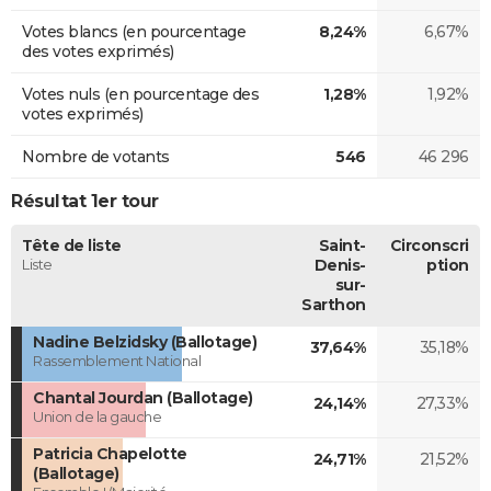
Votes blancs (en pourcentage
8,24%
6,67%
des votes exprimés)
Votes nuls (en pourcentage des
1,28%
1,92%
votes exprimés)
Nombre de votants
546
46 296
Résultat 1er tour
Tête de liste
Saint-
Circonscri
Liste
Denis-
ption
sur-
Sarthon
Nadine Belzidsky (Ballotage)
37,64%
35,18%
Rassemblement National
Chantal Jourdan (Ballotage)
24,14%
27,33%
Union de la gauche
Patricia Chapelotte
24,71%
21,52%
(Ballotage)