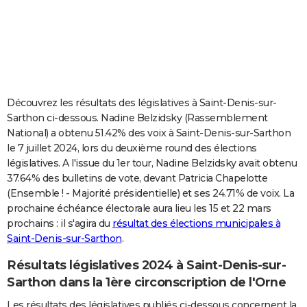
City break
Voyage de noces
Climat
Destinations
Voyage nature
Forum
+
PHOTO
GUIDES D'ACHAT
BONS PLANS
CARTE DE VOEUX
Découvrez les résultats des législatives à Saint-Denis-sur-
Sarthon ci-dessous. Nadine Belzidsky (Rassemblement
Carte Bonne année
Carte Pâques
Carte de Noël
Carte Saint-Valentin
Carte d'anniversaire
DICTIONNAIRE
National) a obtenu 51.42% des voix à Saint-Denis-sur-Sarthon
le 7 juillet 2024, lors du deuxième round des élections
Biographies
Expressions
Dictionnaire
Citations
Proverbes
PROGRAMME TV
législatives. A l'issue du 1er tour, Nadine Belzidsky avait obtenu
37.64% des bulletins de vote, devant Patricia Chapelotte
COPAINS D'AVANT
(Ensemble ! - Majorité présidentielle) et ses 24.71% de voix. La
prochaine échéance électorale aura lieu les 15 et 22 mars
Se connecter
Collèges
Universités
Service militaire
S'inscrire
Lycées
Primaires
Entreprises
Avis de recherche
AVIS DE DÉCÈS
prochains : il s'agira du
résultat des élections municipales à
Saint-Denis-sur-Sarthon
.
FORUM
Lifestyle
Sport
Television
Cinema
Bricolage
Culture
Auto
Voyage
Résultats législatives 2024 à Saint-Denis-sur-
Sarthon dans la 1ère circonscription de l'Orne
Les résultats des législatives publiés ci-dessous concernent la