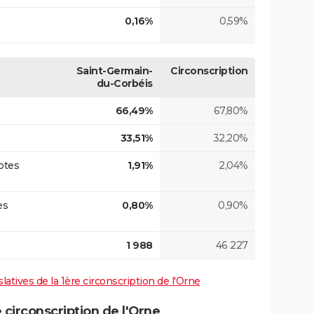
0,16%
0,59%
Saint-Germain-
Circonscription
du-Corbéis
66,49%
67,80%
33,51%
32,20%
otes
1,91%
2,04%
es
0,80%
0,90%
1 988
46 227
slatives de la 1ère circonscription de l'Orne
circonscription de l'Orne