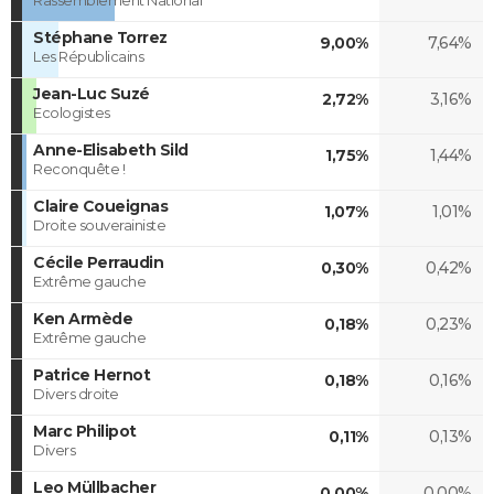
Stéphane Torrez
9,00%
7,64%
Les Républicains
Jean-Luc Suzé
2,72%
3,16%
Ecologistes
Anne-Elisabeth Sild
1,75%
1,44%
Reconquête !
Claire Coueignas
1,07%
1,01%
Droite souverainiste
Cécile Perraudin
0,30%
0,42%
Extrême gauche
Ken Armède
0,18%
0,23%
Extrême gauche
Patrice Hernot
0,18%
0,16%
Divers droite
Marc Philipot
0,11%
0,13%
Divers
Leo Müllbacher
0,00%
0,00%