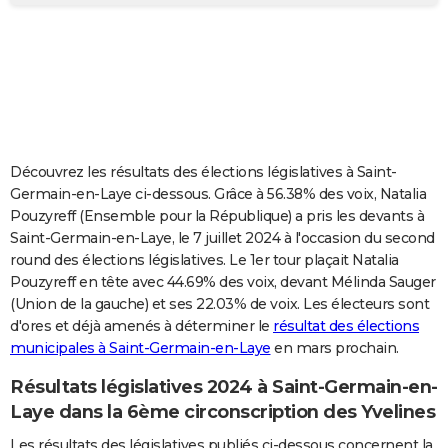
City break
Voyage de noces
Climat
Destinations
Voyage nature
Forum
+
PHOTO
GUIDES D'ACHAT
BONS PLANS
CARTE DE VOEUX
Découvrez les résultats des élections législatives à Saint-
Carte Bonne année
Carte Pâques
Carte de Noël
Carte Saint-Valentin
Carte d'anniversaire
DICTIONNAIRE
Germain-en-Laye ci-dessous. Grâce à 56.38% des voix, Natalia
Pouzyreff (Ensemble pour la République) a pris les devants à
Biographies
Expressions
Dictionnaire
Citations
Proverbes
PROGRAMME TV
Saint-Germain-en-Laye, le 7 juillet 2024 à l'occasion du second
round des élections législatives. Le 1er tour plaçait Natalia
COPAINS D'AVANT
Pouzyreff en tête avec 44.69% des voix, devant Mélinda Sauger
(Union de la gauche) et ses 22.03% de voix. Les électeurs sont
Se connecter
Collèges
Universités
Service militaire
S'inscrire
Lycées
Primaires
Entreprises
Avis de recherche
AVIS DE DÉCÈS
d'ores et déjà amenés à déterminer le
résultat des élections
municipales à Saint-Germain-en-Laye
en mars prochain.
FORUM
Lifestyle
Sport
Television
Cinema
Bricolage
Culture
Auto
Voyage
Résultats législatives 2024 à Saint-Germain-en-
Laye dans la 6ème circonscription des Yvelines
Les résultats des législatives publiés ci-dessous concernent la