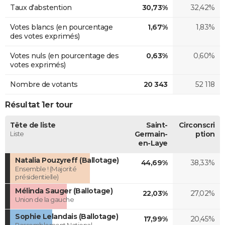
Taux d'abstention
30,73%
32,42%
Votes blancs (en pourcentage
1,67%
1,83%
des votes exprimés)
Votes nuls (en pourcentage des
0,63%
0,60%
votes exprimés)
Nombre de votants
20 343
52 118
Résultat 1er tour
Tête de liste
Saint-
Circonscri
Liste
Germain-
ption
en-Laye
Natalia Pouzyreff (Ballotage)
44,69%
38,33%
Ensemble ! (Majorité
présidentielle)
Mélinda Sauger (Ballotage)
22,03%
27,02%
Union de la gauche
Sophie Lelandais (Ballotage)
17,99%
20,45%
Rassemblement National