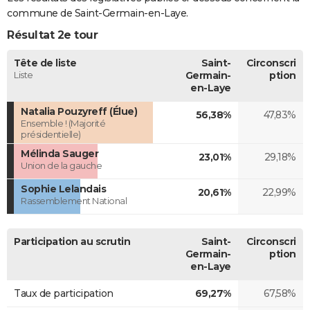
commune de Saint-Germain-en-Laye.
Résultat 2e tour
Tête de liste
Saint-
Circonscri
Liste
Germain-
ption
en-Laye
Natalia Pouzyreff (Élue)
56,38%
47,83%
Ensemble ! (Majorité
présidentielle)
Mélinda Sauger
23,01%
29,18%
Union de la gauche
Sophie Lelandais
20,61%
22,99%
Rassemblement National
Participation au scrutin
Saint-
Circonscri
Germain-
ption
en-Laye
Taux de participation
69,27%
67,58%