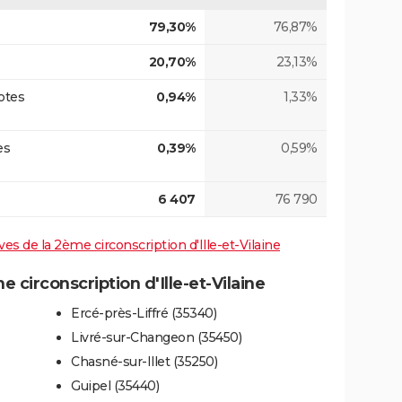
79,30%
76,87%
20,70%
23,13%
otes
0,94%
1,33%
es
0,39%
0,59%
6 407
76 790
ives de la 2ème circonscription d'Ille-et-Vilaine
circonscription d'Ille-et-Vilaine
Ercé-près-Liffré (35340)
Livré-sur-Changeon (35450)
Chasné-sur-Illet (35250)
Guipel (35440)