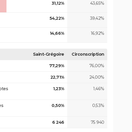
31,12%
43,65%
54,22%
39,42%
14,66%
16,92%
Saint-Grégoire
Circonscription
77,29%
76,00%
22,71%
24,00%
otes
1,23%
1,46%
es
0,50%
0,53%
6 246
75 940