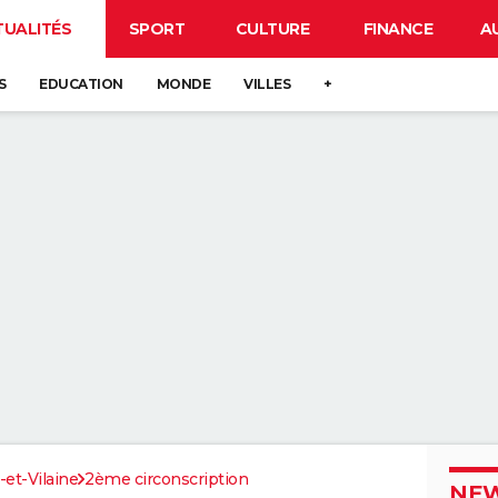
TUALITÉS
SPORT
CULTURE
FINANCE
A
S
EDUCATION
MONDE
VILLES
+
e-et-Vilaine
2ème circonscription
NEW