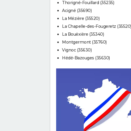
Thorigné-Fouillard (35235)
Acigné (35690)
La Mézière (35520)
La Chapelle-des-Fougeretz (35520
La Bouëxière (35340)
Montgermont (35760)
Vignoc (35630)
Hédé-Bazouges (35630)