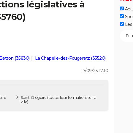
tions législatives à
Actu
35760)
Spo
Les 
Betton (35830)
La Chapelle-des-Fougeretz (35520)
17/09/25 17:10
oire
Saint-Grégoire
(toutes les informations sur la
ville)