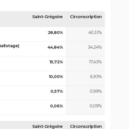
Saint-Grégoire
Circonscription
28,80%
40,31%
Ballotage)
44,84%
34,24%
15,72%
17,43%
10,00%
6,93%
0,57%
0,99%
0,06%
0,09%
Saint-Grégoire
Circonscription