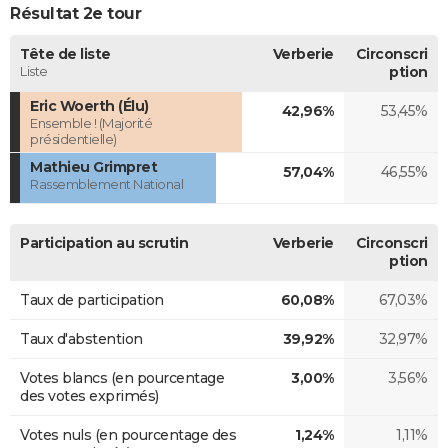
Résultat 2e tour
Tête de liste
Verberie
Circonscri
Liste
ption
Eric Woerth (Élu)
42,96%
53,45%
Ensemble ! (Majorité
présidentielle)
Mathieu Grimpret
57,04%
46,55%
Rassemblement National
Participation au scrutin
Verberie
Circonscri
ption
Taux de participation
60,08%
67,03%
Taux d'abstention
39,92%
32,97%
Votes blancs (en pourcentage
3,00%
3,56%
des votes exprimés)
Votes nuls (en pourcentage des
1,24%
1,11%