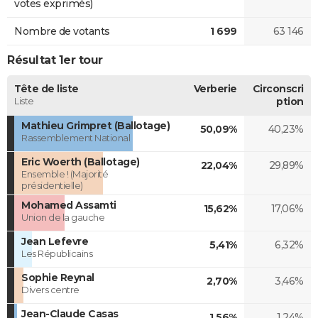
votes exprimés)
Nombre de votants
1 699
63 146
Résultat 1er tour
Tête de liste
Verberie
Circonscri
Liste
ption
Mathieu Grimpret (Ballotage)
50,09%
40,23%
Rassemblement National
Eric Woerth (Ballotage)
22,04%
29,89%
Ensemble ! (Majorité
présidentielle)
Mohamed Assamti
15,62%
17,06%
Union de la gauche
Jean Lefevre
5,41%
6,32%
Les Républicains
Sophie Reynal
2,70%
3,46%
Divers centre
Jean-Claude Casas
1,56%
1,24%