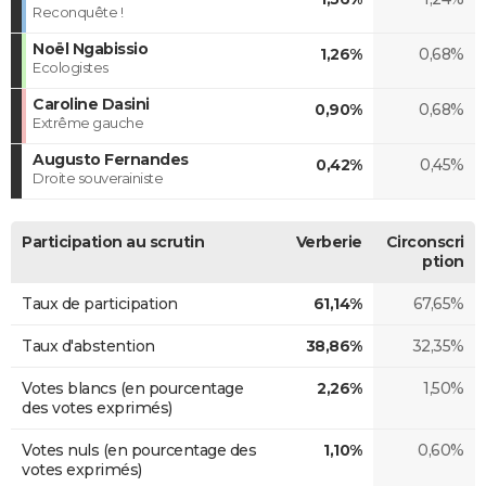
Reconquête !
Noël Ngabissio
1,26%
0,68%
Ecologistes
Caroline Dasini
0,90%
0,68%
Extrême gauche
Augusto Fernandes
0,42%
0,45%
Droite souverainiste
Participation au scrutin
Verberie
Circonscri
ption
Taux de participation
61,14%
67,65%
Taux d'abstention
38,86%
32,35%
Votes blancs (en pourcentage
2,26%
1,50%
des votes exprimés)
Votes nuls (en pourcentage des
1,10%
0,60%
votes exprimés)