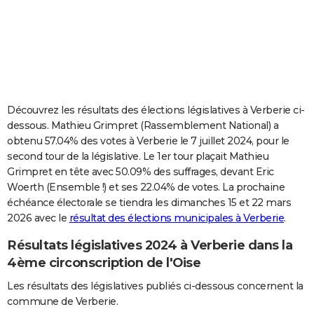
City break
Voyage de noces
Climat
Destinations
Voyage nature
Forum
+
PHOTO
GUIDES D'ACHAT
BONS PLANS
CARTE DE VOEUX
Découvrez les résultats des élections législatives à Verberie ci-
dessous. Mathieu Grimpret (Rassemblement National) a
Carte Bonne année
Carte Pâques
Carte de Noël
Carte Saint-Valentin
Carte d'anniversaire
DICTIONNAIRE
obtenu 57.04% des votes à Verberie le 7 juillet 2024, pour le
second tour de la législative. Le 1er tour plaçait Mathieu
Biographies
Expressions
Dictionnaire
Citations
Proverbes
PROGRAMME TV
Grimpret en tête avec 50.09% des suffrages, devant Eric
Woerth (Ensemble !) et ses 22.04% de votes. La prochaine
COPAINS D'AVANT
échéance électorale se tiendra les dimanches 15 et 22 mars
Se connecter
Collèges
Universités
Service militaire
S'inscrire
Lycées
Primaires
Entreprises
Avis de recherche
AVIS DE DÉCÈS
2026 avec le
résultat des élections municipales à Verberie
.
Résultats législatives 2024 à Verberie dans la
FORUM
4ème circonscription de l'Oise
Lifestyle
Sport
Television
Cinema
Bricolage
Culture
Auto
Voyage
Les résultats des législatives publiés ci-dessous concernent la
commune de Verberie.