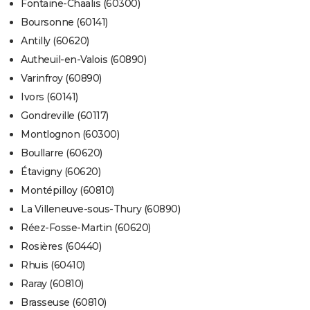
Fontaine-Chaalis (60300)
Boursonne (60141)
Antilly (60620)
Autheuil-en-Valois (60890)
Varinfroy (60890)
Ivors (60141)
Gondreville (60117)
Montlognon (60300)
Boullarre (60620)
Étavigny (60620)
Montépilloy (60810)
La Villeneuve-sous-Thury (60890)
Réez-Fosse-Martin (60620)
Rosières (60440)
Rhuis (60410)
Raray (60810)
Brasseuse (60810)