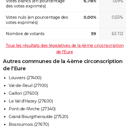
Votes blancs (en pourcentage
6,78%
1,69%
des votes exprimés)
Votes nuls (en pourcentage des
0,00%
0,55%
votes exprimés)
Nombre de votants
59
63 112
Tous les résultats des législatives de la 4ème circonscription
de l'Eure
Autres communes de la 4ème circonscription
de l'Eure
Louviers (27400)
Val-de-Reuil (27100)
Gaillon (27600)
Le Val d'Hazey (27600)
Pont-de-l'Arche (27340)
Grand Bourgtheroulde (27520)
Bosroumois (27670)