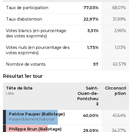
Taux de participation
77,03%
68,01%
Taux d'abstention
22,97%
31,99%
Votes blancs (en pourcentage
3,51%
3,96%
des votes exprimés)
Votes nuls (en pourcentage des
1,75%
1,03%
votes exprimés)
Nombre de votants
57
63 579
Résultat 1er tour
Tête de liste
Saint-
Circonscri
Liste
Ouen-de-
ption
Pontcheu
il
Patrice Pauper (Ballotage)
40,00%
41,64%
Rassemblement National
Philippe Brun (Ballotage)
29,09%
34,27%