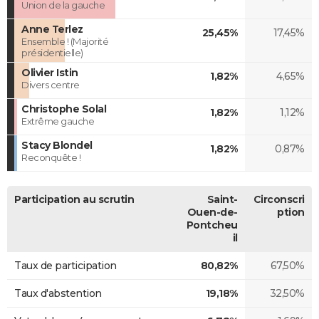
Union de la gauche
Anne Terlez
25,45%
17,45%
Ensemble ! (Majorité
présidentielle)
Olivier Istin
1,82%
4,65%
Divers centre
Christophe Solal
1,82%
1,12%
Extrême gauche
Stacy Blondel
1,82%
0,87%
Reconquête !
Participation au scrutin
Saint-
Circonscri
Ouen-de-
ption
Pontcheu
il
Taux de participation
80,82%
67,50%
Taux d'abstention
19,18%
32,50%