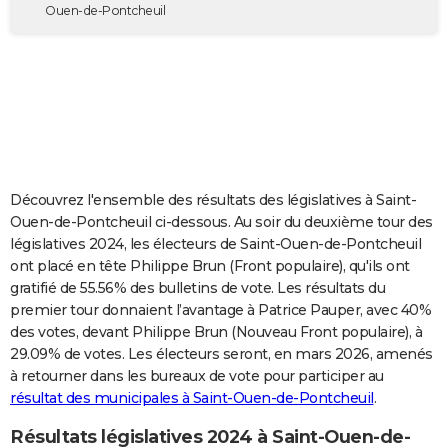
Ouen-de-Pontcheuil
City break
Voyage de noces
Climat
Destinations
Voyage nature
Forum
+
PHOTO
GUIDES D'ACHAT
BONS PLANS
CARTE DE VOEUX
Carte Bonne année
Carte Pâques
Carte de Noël
Carte Saint-Valentin
Carte d'anniversaire
DICTIONNAIRE
Découvrez l'ensemble des résultats des législatives à Saint-
Ouen-de-Pontcheuil ci-dessous. Au soir du deuxième tour des
Biographies
Expressions
Dictionnaire
Citations
Proverbes
PROGRAMME TV
législatives 2024, les électeurs de Saint-Ouen-de-Pontcheuil
ont placé en tête Philippe Brun (Front populaire), qu'ils ont
COPAINS D'AVANT
gratifié de 55.56% des bulletins de vote. Les résultats du
Se connecter
Collèges
Universités
Service militaire
S'inscrire
Lycées
Primaires
Entreprises
Avis de recherche
AVIS DE DÉCÈS
premier tour donnaient l’avantage à Patrice Pauper, avec 40%
des votes, devant Philippe Brun (Nouveau Front populaire), à
FORUM
29.09% de votes. Les électeurs seront, en mars 2026, amenés
à retourner dans les bureaux de vote pour participer au
Lifestyle
Sport
Television
Cinema
Bricolage
Culture
Auto
Voyage
résultat des municipales à Saint-Ouen-de-Pontcheuil
.
Résultats législatives 2024 à Saint-Ouen-de-