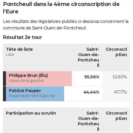
Pontcheuil dans la 4ème circonscription de
l'Eure
Les résultats des législatives publiés ci-dessous concernent la
commune de Saint-Ouen-de-Pontcheuil.
Résultat 2e tour
Tête de liste
Saint-
Circonscri
Liste
Ouen-de-
ption
Pontcheu
il
Philippe Brun (Élu)
55,56%
52,83%
Union de la gauche
Patrice Pauper
44,44%
47,17%
Rassemblement National
Participation au scrutin
Saint-
Circonscri
Ouen-de-
ption
Pontcheu
il