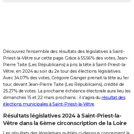
City break
Voyage de noces
Climat
Destinations
Voyage nature
Forum
+
PHOTO
GUIDES D'ACHAT
BONS PLANS
CARTE DE VOEUX
Découvrez l'ensemble des résultats des législatives à Saint-
Carte Bonne année
Carte Pâques
Carte de Noël
Carte Saint-Valentin
Carte d'anniversaire
DICTIONNAIRE
Priest-la-Vêtre sur cette page. Grâce à 55.56% des votes, Jean-
Pierre Taite (Les Républicains) a pris la tête à Saint-Priest-la-
Biographies
Expressions
Dictionnaire
Citations
Proverbes
PROGRAMME TV
Vêtre, en 2024 au soir du 2e tour des élections législatives.
Avec 34.07% des votes, Grégoire Granger prenait la tête au 1er
COPAINS D'AVANT
tour, devant Jean-Pierre Taite (Les Républicains), crédité de
25.27% de votes. La prochaine échéance électorale aura lieu les
Se connecter
Collèges
Universités
Service militaire
S'inscrire
Lycées
Primaires
Entreprises
Avis de recherche
AVIS DE DÉCÈS
dimanches 15 et 22 mars prochains : il s'agira du
résultat des
élections municipales à Saint-Priest-la-Vêtre
.
FORUM
Lifestyle
Sport
Television
Cinema
Bricolage
Culture
Auto
Voyage
Résultats législatives 2024 à Saint-Priest-la-
Vêtre dans la 6ème circonscription de la Loire
Les résultats des législatives publiés ci-dessous concernent la