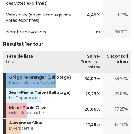
des votes exprimés)
Votes nuls (en pourcentage des
4,49%
1,19%
votes exprimés)
Nombre de votants
89
80 701
Résultat 1er tour
Tête de liste
Saint-
Circonscri
Liste
Priest-la-
ption
Vêtre
Grégoire Granger (Ballotage)
34,07%
39,71%
Rassemblement National
Jean-Pierre Taite (Ballotage)
25,27%
27,81%
Les Républicains
Marie-Paule Olive
20,88%
17,25%
Union de la gauche
Alexandre Silva
17,58%
12,45%
Divers centre