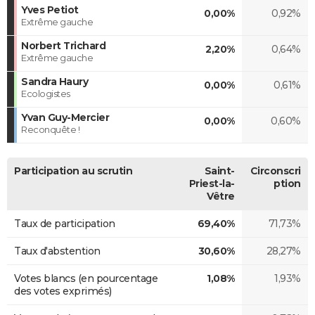
Yves Petiot
0,00%
0,92%
Extrême gauche
Norbert Trichard
2,20%
0,64%
Extrême gauche
Sandra Haury
0,00%
0,61%
Ecologistes
Yvan Guy-Mercier
0,00%
0,60%
Reconquête !
Participation au scrutin
Saint-
Circonscri
Priest-la-
ption
Vêtre
Taux de participation
69,40%
71,73%
Taux d'abstention
30,60%
28,27%
Votes blancs (en pourcentage
1,08%
1,93%
des votes exprimés)