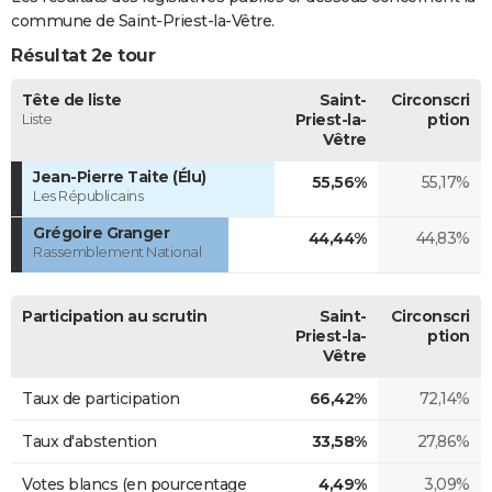
commune de Saint-Priest-la-Vêtre.
Résultat 2e tour
Tête de liste
Saint-
Circonscri
Liste
Priest-la-
ption
Vêtre
Jean-Pierre Taite (Élu)
55,56%
55,17%
Les Républicains
Grégoire Granger
44,44%
44,83%
Rassemblement National
Participation au scrutin
Saint-
Circonscri
Priest-la-
ption
Vêtre
Taux de participation
66,42%
72,14%
Taux d'abstention
33,58%
27,86%
Votes blancs (en pourcentage
4,49%
3,09%