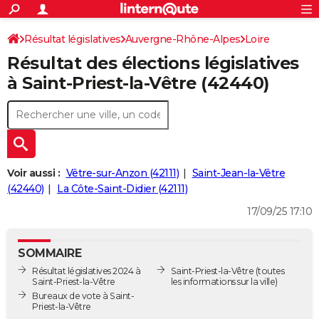
ACTUALITÉS
Connexion
S'inscrire
Résultat législatives
Auvergne-Rhône-Alpes
Rechercher
Loire
Société
Education
Villes
Politique
Faits Divers
Monde
+
SPORT
Résultat des élections législatives
6ème circonscription
Football
Cyclisme
Forum
Coupe du monde 2026
Tennis
Rugby
CULTURE
à Saint-Priest-la-Vêtre (42440)
TNT
Cinéma
Musique
Programme TV
Streaming
Sorties cinéma
+
FINANCE
Impôts
Immobilier
Banque
Crédit
Retraite
Epargne
Risques naturels par ville
Assurance
AUTO
Réserver un essai
Berlines
Forum auto
Essais
Citadines
SUV
+
HIGH-TECH
Voir aussi :
Vêtre-sur-Anzon (42111)
Saint-Jean-la-Vêtre
Meilleur smartphone
Ordinateurs
Guide high-tech
Mobiles
Internet
Jeux vidéo
+
(42440)
La Côte-Saint-Didier (42111)
BRICOLAGE
17/09/25 17:10
Aménagement intérieur
Cuisine
Jardinage
+
Forum
Extérieur
Salle de bains
Rangement
WEEK-END
Escapades
Expositions
Week-end nature
Guides de France
Patrimoine
Musées
+
LIFESTYLE
SOMMAIRE
Résultat législatives 2024 à
Saint-Priest-la-Vêtre
(toutes
Bien-être
Mode
+
Art de vivre
Loisirs
Modes de vie
SANTE
Saint-Priest-la-Vêtre
les informations sur la ville)
Bureaux de vote à Saint-
Guide de la santé
Médicaments
+
Alimentation
Maladies
Sommeil
Priest-la-Vêtre
VOYAGE