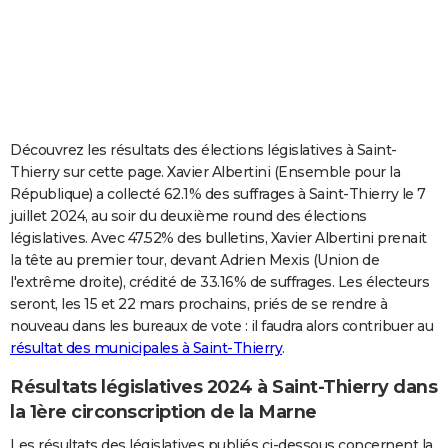
City break
Voyage de noces
Climat
Destinations
Voyage nature
Forum
+
PHOTO
GUIDES D'ACHAT
BONS PLANS
CARTE DE VOEUX
Découvrez les résultats des élections législatives à Saint-
Thierry sur cette page. Xavier Albertini (Ensemble pour la
Carte Bonne année
Carte Pâques
Carte de Noël
Carte Saint-Valentin
Carte d'anniversaire
DICTIONNAIRE
République) a collecté 62.1% des suffrages à Saint-Thierry le 7
juillet 2024, au soir du deuxième round des élections
Biographies
Expressions
Dictionnaire
Citations
Proverbes
PROGRAMME TV
législatives. Avec 47.52% des bulletins, Xavier Albertini prenait
la tête au premier tour, devant Adrien Mexis (Union de
COPAINS D'AVANT
l'extrême droite), crédité de 33.16% de suffrages. Les électeurs
seront, les 15 et 22 mars prochains, priés de se rendre à
Se connecter
Collèges
Universités
Service militaire
S'inscrire
Lycées
Primaires
Entreprises
Avis de recherche
AVIS DE DÉCÈS
nouveau dans les bureaux de vote : il faudra alors contribuer au
résultat des municipales à Saint-Thierry
.
FORUM
Lifestyle
Sport
Television
Cinema
Bricolage
Culture
Auto
Voyage
Résultats législatives 2024 à Saint-Thierry dans
la 1ère circonscription de la Marne
Les résultats des législatives publiés ci-dessous concernent la