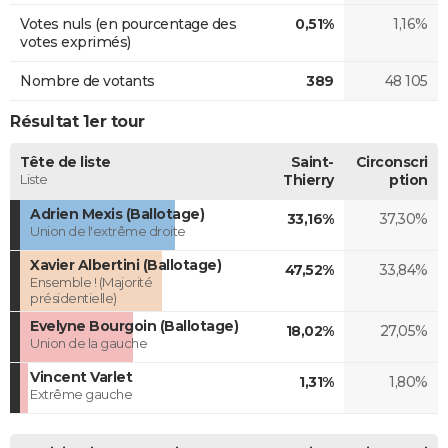
Votes nuls (en pourcentage des
0,51%
1,16%
votes exprimés)
Nombre de votants
389
48 105
Résultat 1er tour
Tête de liste
Saint-
Circonscri
Liste
Thierry
ption
Adrien Mexis (Ballotage)
33,16%
37,30%
Union de l'extrême droite
Xavier Albertini (Ballotage)
47,52%
33,84%
Ensemble ! (Majorité
présidentielle)
Evelyne Bourgoin (Ballotage)
18,02%
27,05%
Union de la gauche
Vincent Varlet
1,31%
1,80%
Extrême gauche