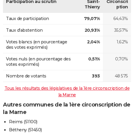
Participation au scrutin
Saint-
Circonscri
Thierry
ption
Taux de participation
79,07%
64,43%
Taux d'abstention
20,93%
35,57%
Votes blancs (en pourcentage
2,04%
1,62%
des votes exprimés)
Votes nuls (en pourcentage des
0,51%
0,70%
votes exprimés)
Nombre de votants
393
48 575
Tous les résultats des législatives de la 1ère circonscription de
la Marne
Autres communes de la 1ère circonscription de
la Marne
Reims (51100)
Bétheny (51450)