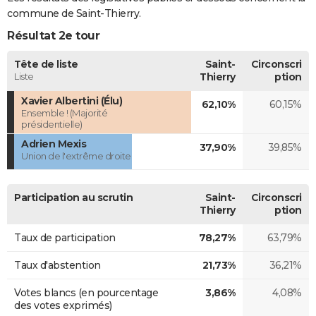
commune de Saint-Thierry.
Résultat 2e tour
Tête de liste
Saint-
Circonscri
Liste
Thierry
ption
Xavier Albertini (Élu)
62,10%
60,15%
Ensemble ! (Majorité
présidentielle)
Adrien Mexis
37,90%
39,85%
Union de l'extrême droite
Participation au scrutin
Saint-
Circonscri
Thierry
ption
Taux de participation
78,27%
63,79%
Taux d'abstention
21,73%
36,21%
Votes blancs (en pourcentage
3,86%
4,08%
des votes exprimés)