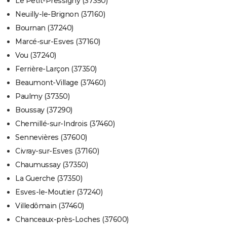
Le Petit-Pressigny (37350)
Neuilly-le-Brignon (37160)
Bournan (37240)
Marcé-sur-Esves (37160)
Vou (37240)
Ferrière-Larçon (37350)
Beaumont-Village (37460)
Paulmy (37350)
Boussay (37290)
Chemillé-sur-Indrois (37460)
Sennevières (37600)
Civray-sur-Esves (37160)
Chaumussay (37350)
La Guerche (37350)
Esves-le-Moutier (37240)
Villedômain (37460)
Chanceaux-près-Loches (37600)