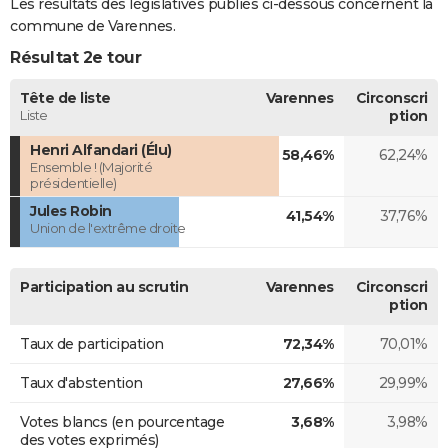
Les résultats des législatives publiés ci-dessous concernent la
commune de Varennes.
Résultat 2e tour
Tête de liste
Varennes
Circonscri
Liste
ption
Henri Alfandari (Élu)
58,46%
62,24%
Ensemble ! (Majorité
présidentielle)
Jules Robin
41,54%
37,76%
Union de l'extrême droite
Participation au scrutin
Varennes
Circonscri
ption
Taux de participation
72,34%
70,01%
Taux d'abstention
27,66%
29,99%
Votes blancs (en pourcentage
3,68%
3,98%
des votes exprimés)