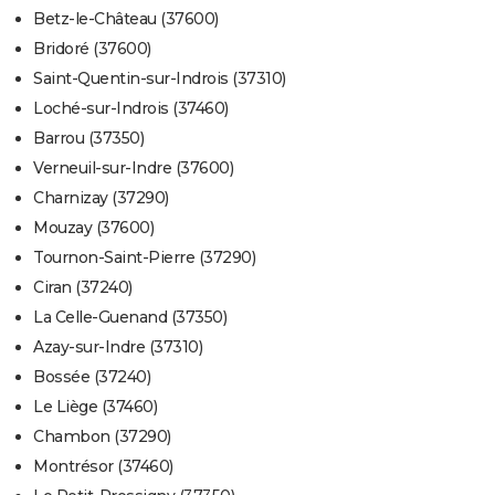
Betz-le-Château (37600)
Bridoré (37600)
Saint-Quentin-sur-Indrois (37310)
Loché-sur-Indrois (37460)
Barrou (37350)
Verneuil-sur-Indre (37600)
Charnizay (37290)
Mouzay (37600)
Tournon-Saint-Pierre (37290)
Ciran (37240)
La Celle-Guenand (37350)
Azay-sur-Indre (37310)
Bossée (37240)
Le Liège (37460)
Chambon (37290)
Montrésor (37460)