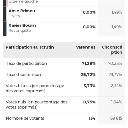
Extrême gauche
Amin Brimou
0,00%
1,49%
Divers
Xavier Bourin
0,00%
1,49%
Reconquête !
Participation au scrutin
Varennes
Circonscri
ption
Taux de participation
71,28%
70,23%
Taux d'abstention
28,72%
29,77%
Votes blancs (en pourcentage
3,73%
2,34%
des votes exprimés)
Votes nuls (en pourcentage des
0,75%
1,04%
votes exprimés)
Nombre de votants
134
69 815