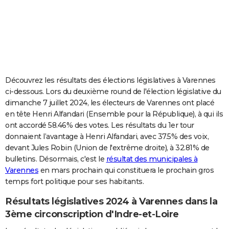
City break
Voyage de noces
Climat
Destinations
Voyage nature
Forum
+
PHOTO
GUIDES D'ACHAT
BONS PLANS
CARTE DE VOEUX
Découvrez les résultats des élections législatives à Varennes
ci-dessous. Lors du deuxième round de l'élection législative du
Carte Bonne année
Carte Pâques
Carte de Noël
Carte Saint-Valentin
Carte d'anniversaire
DICTIONNAIRE
dimanche 7 juillet 2024, les électeurs de Varennes ont placé
en tête Henri Alfandari (Ensemble pour la République), à qui ils
Biographies
Expressions
Dictionnaire
Citations
Proverbes
PROGRAMME TV
ont accordé 58.46% des votes. Les résultats du 1er tour
donnaient l’avantage à Henri Alfandari, avec 37.5% des voix,
COPAINS D'AVANT
devant Jules Robin (Union de l'extrême droite), à 32.81% de
Se connecter
Collèges
Universités
Service militaire
S'inscrire
Lycées
Primaires
Entreprises
Avis de recherche
AVIS DE DÉCÈS
bulletins. Désormais, c'est le
résultat des municipales à
Varennes
en mars prochain qui constituera le prochain gros
FORUM
temps fort politique pour ses habitants.
Lifestyle
Sport
Television
Cinema
Bricolage
Culture
Auto
Voyage
Résultats législatives 2024 à Varennes dans la
3ème circonscription d'Indre-et-Loire