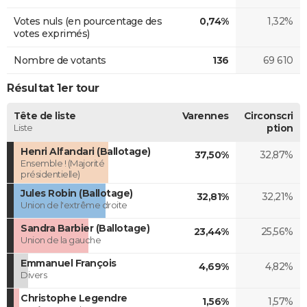
Votes nuls (en pourcentage des
0,74%
1,32%
votes exprimés)
Nombre de votants
136
69 610
Résultat 1er tour
Tête de liste
Varennes
Circonscri
Liste
ption
Henri Alfandari (Ballotage)
37,50%
32,87%
Ensemble ! (Majorité
présidentielle)
Jules Robin (Ballotage)
32,81%
32,21%
Union de l'extrême droite
Sandra Barbier (Ballotage)
23,44%
25,56%
Union de la gauche
Emmanuel François
4,69%
4,82%
Divers
Christophe Legendre
1,56%
1,57%