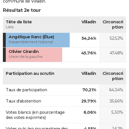
commune de Villadin.
Résultat 2e tour
Tête de liste
Villadin
Circonscri
Liste
ption
Angélique Ranc (Élue)
54,24%
52,52%
Rassemblement National
Olivier Girardin
45,76%
47,48%
Union de la gauche
Participation au scrutin
Villadin
Circonscri
ption
Taux de participation
70,21%
64,34%
Taux d'abstention
29,79%
35,66%
Votes blancs (en pourcentage
6,06%
5,30%
des votes exprimés)
Votes nuls (en pourcentage des
4,55%
1,62%