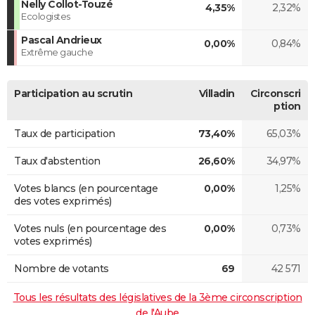
Nelly Collot-Touzé
4,35%
2,32%
Ecologistes
Pascal Andrieux
0,00%
0,84%
Extrême gauche
Participation au scrutin
Villadin
Circonscri
ption
Taux de participation
73,40%
65,03%
Taux d'abstention
26,60%
34,97%
Votes blancs (en pourcentage
0,00%
1,25%
des votes exprimés)
Votes nuls (en pourcentage des
0,00%
0,73%
votes exprimés)
Nombre de votants
69
42 571
Tous les résultats des législatives de la 3ème circonscription
de l'Aube