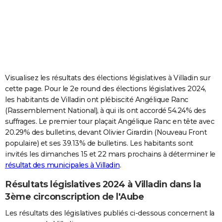
City break
Voyage de noces
Climat
Destinations
Voyage nature
Forum
+
PHOTO
GUIDES D'ACHAT
BONS PLANS
CARTE DE VOEUX
Visualisez les résultats des élections législatives à Villadin sur
cette page. Pour le 2e round des élections législatives 2024,
Carte Bonne année
Carte Pâques
Carte de Noël
Carte Saint-Valentin
Carte d'anniversaire
DICTIONNAIRE
les habitants de Villadin ont plébiscité Angélique Ranc
(Rassemblement National), à qui ils ont accordé 54.24% des
Biographies
Expressions
Dictionnaire
Citations
Proverbes
PROGRAMME TV
suffrages. Le premier tour plaçait Angélique Ranc en tête avec
20.29% des bulletins, devant Olivier Girardin (Nouveau Front
COPAINS D'AVANT
populaire) et ses 39.13% de bulletins. Les habitants sont
Se connecter
Collèges
Universités
Service militaire
S'inscrire
Lycées
Primaires
Entreprises
Avis de recherche
AVIS DE DÉCÈS
invités les dimanches 15 et 22 mars prochains à déterminer le
résultat des municipales à Villadin
.
FORUM
Résultats législatives 2024 à Villadin dans la
Lifestyle
Sport
Television
Cinema
Bricolage
Culture
Auto
Voyage
3ème circonscription de l'Aube
Les résultats des législatives publiés ci-dessous concernent la