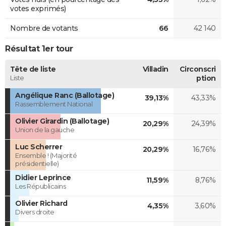
votes exprimés)
Nombre de votants
66
42 140
Résultat 1er tour
Tête de liste
Villadin
Circonscri
Liste
ption
Angélique Ranc (Ballotage)
39,13%
43,33%
Rassemblement National
Olivier Girardin (Ballotage)
20,29%
24,39%
Union de la gauche
Luc Scherrer
20,29%
16,76%
Ensemble ! (Majorité
présidentielle)
Didier Leprince
11,59%
8,76%
Les Républicains
Olivier Richard
4,35%
3,60%
Divers droite