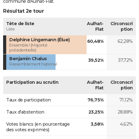
commune d'Aulhat-Flat.
Résultat 2e tour
Tête de liste
Aulhat-
Circonscri
Liste
Flat
ption
Delphine Lingemann (Élue)
60,48%
62,28%
Ensemble ! (Majorité
présidentielle)
Benjamin Chalus
39,52%
37,72%
Rassemblement National
Participation au scrutin
Aulhat-
Circonscri
Flat
ption
Taux de participation
76,75%
71,12%
Taux d'abstention
23,25%
28,88%
Votes blancs (en pourcentage
3,58%
4,62%
des votes exprimés)