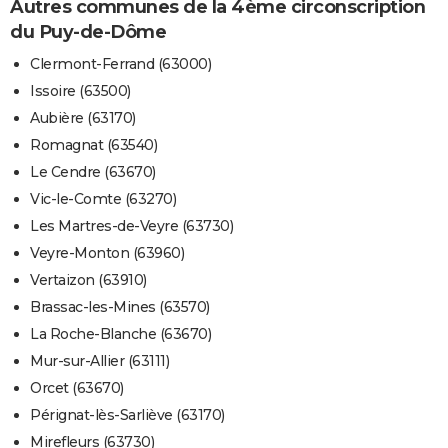
Autres communes de la 4ème circonscription
du Puy-de-Dôme
Clermont-Ferrand (63000)
Issoire (63500)
Aubière (63170)
Romagnat (63540)
Le Cendre (63670)
Vic-le-Comte (63270)
Les Martres-de-Veyre (63730)
Veyre-Monton (63960)
Vertaizon (63910)
Brassac-les-Mines (63570)
La Roche-Blanche (63670)
Mur-sur-Allier (63111)
Orcet (63670)
Pérignat-lès-Sarliève (63170)
Mirefleurs (63730)