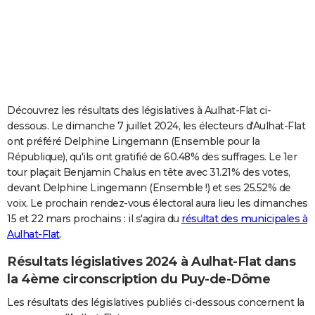
City break
Voyage de noces
Climat
Destinations
Voyage nature
Forum
+
PHOTO
GUIDES D'ACHAT
BONS PLANS
CARTE DE VOEUX
Découvrez les résultats des législatives à Aulhat-Flat ci-
dessous. Le dimanche 7 juillet 2024, les électeurs d'Aulhat-Flat
Carte Bonne année
Carte Pâques
Carte de Noël
Carte Saint-Valentin
Carte d'anniversaire
DICTIONNAIRE
ont préféré Delphine Lingemann (Ensemble pour la
République), qu'ils ont gratifié de 60.48% des suffrages. Le 1er
Biographies
Expressions
Dictionnaire
Citations
Proverbes
PROGRAMME TV
tour plaçait Benjamin Chalus en tête avec 31.21% des votes,
devant Delphine Lingemann (Ensemble !) et ses 25.52% de
COPAINS D'AVANT
voix. Le prochain rendez-vous électoral aura lieu les dimanches
Se connecter
Collèges
Universités
Service militaire
S'inscrire
Lycées
Primaires
Entreprises
Avis de recherche
AVIS DE DÉCÈS
15 et 22 mars prochains : il s'agira du
résultat des municipales à
Aulhat-Flat
.
FORUM
Résultats législatives 2024 à Aulhat-Flat dans
Lifestyle
Sport
Television
Cinema
Bricolage
Culture
Auto
Voyage
la 4ème circonscription du Puy-de-Dôme
Les résultats des législatives publiés ci-dessous concernent la