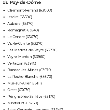
du Puy-de-Dôme
Clermont-Ferrand (63000)
Issoire (63500)
Aubière (63170)
Romagnat (63540)
Le Cendre (63670)
Vic-le-Comte (63270)
Les Martres-de-Veyre (63730)
Veyre-Monton (63960)
Vertaizon (63910)
Brassac-les-Mines (63570)
La Roche-Blanche (63670)
Mur-sur-Allier (63111)
Orcet (63670)
Pérignat-lès-Sarliève (63170)
Mirefleurs (63730)
Saint-Germain-Lembron (63340)