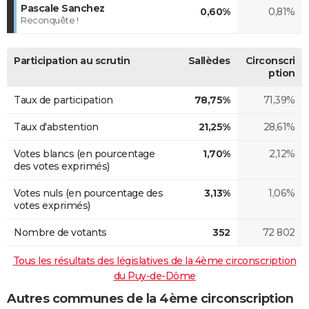
Pascale Sanchez
0,60%
0,81%
Reconquête !
Participation au scrutin
Sallèdes
Circonscri
ption
Taux de participation
78,75%
71,39%
Taux d'abstention
21,25%
28,61%
Votes blancs (en pourcentage
1,70%
2,12%
des votes exprimés)
Votes nuls (en pourcentage des
3,13%
1,06%
votes exprimés)
Nombre de votants
352
72 802
Tous les résultats des législatives de la 4ème circonscription
du Puy-de-Dôme
Autres communes de la 4ème circonscription