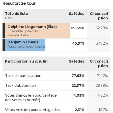
Résultat 2e tour
Tête de liste
Sallèdes
Circonscri
Liste
ption
Delphine Lingemann (Élue)
59,69%
62,28%
Ensemble ! (Majorité
présidentielle)
Benjamin Chalus
40,31%
37,72%
Rassemblement National
Participation au scrutin
Sallèdes
Circonscri
ption
Taux de participation
77,63%
71,12%
Taux d'abstention
22,37%
28,88%
Votes blancs (en pourcentage
4,03%
4,62%
des votes exprimés)
Votes nuls (en pourcentage des
2,31%
1,57%