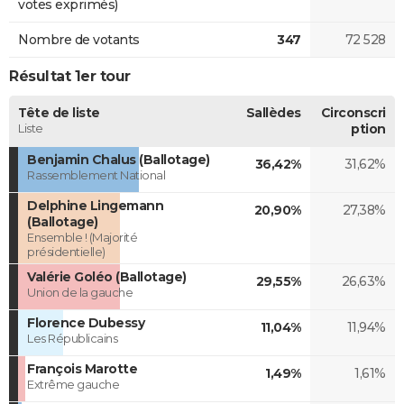
votes exprimés)
Nombre de votants
347
72 528
Résultat 1er tour
Tête de liste
Sallèdes
Circonscri
Liste
ption
Benjamin Chalus (Ballotage)
36,42%
31,62%
Rassemblement National
Delphine Lingemann
20,90%
27,38%
(Ballotage)
Ensemble ! (Majorité
présidentielle)
Valérie Goléo (Ballotage)
29,55%
26,63%
Union de la gauche
Florence Dubessy
11,04%
11,94%
Les Républicains
François Marotte
1,49%
1,61%
Extrême gauche