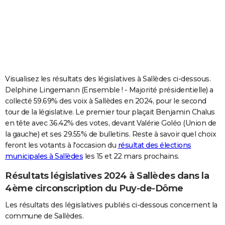
City break
Voyage de noces
Climat
Destinations
Voyage nature
Forum
+
PHOTO
GUIDES D'ACHAT
BONS PLANS
CARTE DE VOEUX
Visualisez les résultats des législatives à Sallèdes ci-dessous.
Delphine Lingemann (Ensemble ! - Majorité présidentielle) a
Carte Bonne année
Carte Pâques
Carte de Noël
Carte Saint-Valentin
Carte d'anniversaire
DICTIONNAIRE
collecté 59.69% des voix à Sallèdes en 2024, pour le second
tour de la législative. Le premier tour plaçait Benjamin Chalus
Biographies
Expressions
Dictionnaire
Citations
Proverbes
PROGRAMME TV
en tête avec 36.42% des votes, devant Valérie Goléo (Union de
la gauche) et ses 29.55% de bulletins. Reste à savoir quel choix
COPAINS D'AVANT
feront les votants à l'occasion du
résultat des élections
Se connecter
Collèges
Universités
Service militaire
S'inscrire
Lycées
Primaires
Entreprises
Avis de recherche
AVIS DE DÉCÈS
municipales à Sallèdes
les 15 et 22 mars prochains.
Résultats législatives 2024 à Sallèdes dans la
FORUM
4ème circonscription du Puy-de-Dôme
Lifestyle
Sport
Television
Cinema
Bricolage
Culture
Auto
Voyage
Les résultats des législatives publiés ci-dessous concernent la
commune de Sallèdes.