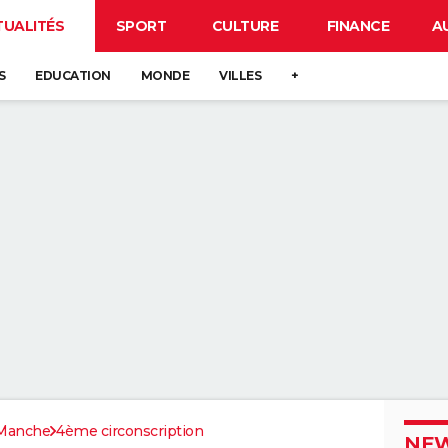
TUALITÉS
SPORT
CULTURE
FINANCE
A
S
EDUCATION
MONDE
VILLES
+
Manche
4ème circonscription
NEW