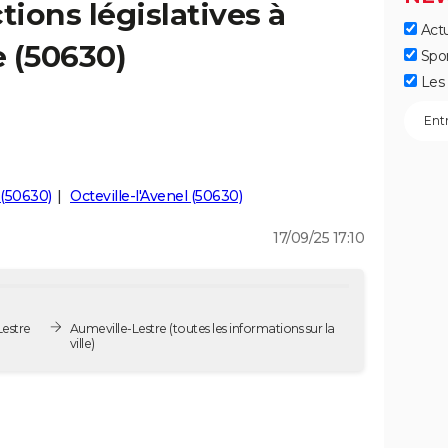
tions législatives à
Actu
 (50630)
Spo
Les 
 (50630)
Octeville-l'Avenel (50630)
17/09/25 17:10
Lestre
Aumeville-Lestre
(toutes les informations sur la
ville)