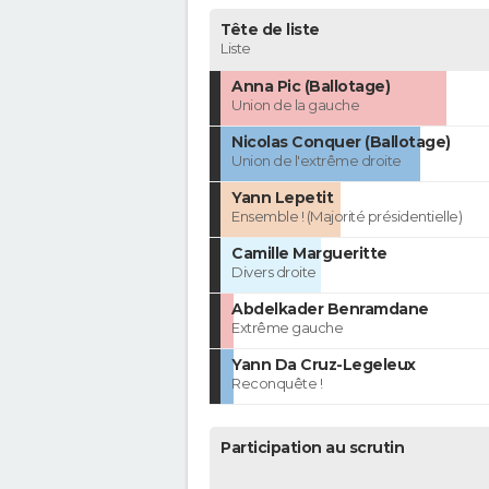
Tête de liste
Liste
Anna Pic (Ballotage)
Union de la gauche
Nicolas Conquer (Ballotage)
Union de l'extrême droite
Yann Lepetit
Ensemble ! (Majorité présidentielle)
Camille Margueritte
Divers droite
Abdelkader Benramdane
Extrême gauche
Yann Da Cruz-Legeleux
Reconquête !
Participation au scrutin