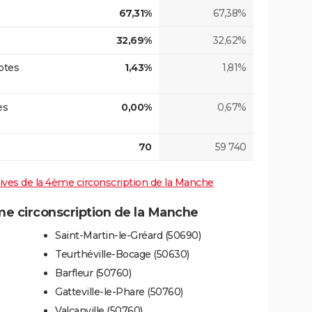
67,31%
67,38%
32,69%
32,62%
otes
1,43%
1,81%
es
0,00%
0,67%
70
59 740
atives de la 4ème circonscription de la Manche
 circonscription de la Manche
Saint-Martin-le-Gréard (50690)
Teurthéville-Bocage (50630)
Barfleur (50760)
Gatteville-le-Phare (50760)
Valcanville (50760)