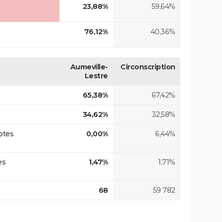
23,88%
59,64%
76,12%
40,36%
Aumeville-
Circonscription
Lestre
65,38%
67,42%
34,62%
32,58%
otes
0,00%
6,44%
es
1,47%
1,71%
68
59 782