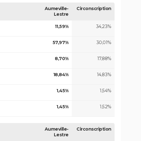
Aumeville-
Circonscription
Lestre
11,59%
34,23%
57,97%
30,01%
8,70%
17,88%
18,84%
14,83%
1,45%
1,54%
1,45%
1,52%
Aumeville-
Circonscription
Lestre