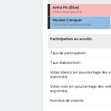
Anna Pic (Élue)
Union de la gauche
Nicolas Conquer
Union de l'extrême droite
Participation au scrutin
Taux de participation
Taux d'abstention
Votes blancs (en pourcentage des v
exprimés)
Votes nuls (en pourcentage des vot
exprimés)
Nombre de votants