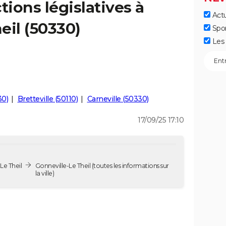
tions législatives à
Actu
eil (50330)
Spo
Les 
30)
Bretteville (50110)
Carneville (50330)
17/09/25 17:10
Le Theil
Gonneville-Le Theil
(toutes les informations sur
la ville)