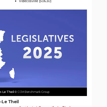
Videcosville (50630)
e-Le Theil
© CCM Benchmark Group
-Le Theil