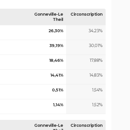
Gonneville-Le
Circonscription
Theil
26,30%
34,23%
39,19%
30,01%
18,46%
17,88%
14,41%
14,83%
0,51%
1,54%
1,14%
1,52%
Gonneville-Le
Circonscription