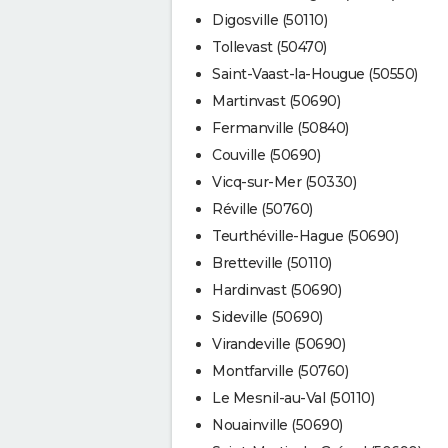
Digosville (50110)
Tollevast (50470)
Saint-Vaast-la-Hougue (50550)
Martinvast (50690)
Fermanville (50840)
Couville (50690)
Vicq-sur-Mer (50330)
Réville (50760)
Teurthéville-Hague (50690)
Bretteville (50110)
Hardinvast (50690)
Sideville (50690)
Virandeville (50690)
Montfarville (50760)
Le Mesnil-au-Val (50110)
Nouainville (50690)