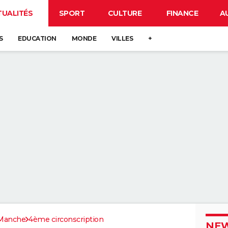
TUALITÉS
SPORT
CULTURE
FINANCE
A
S
EDUCATION
MONDE
VILLES
+
Manche
4ème circonscription
NEW