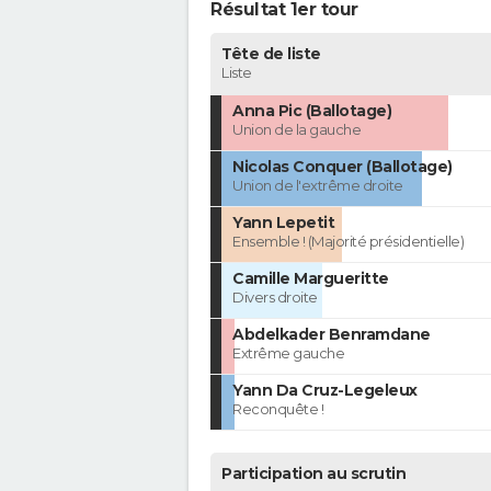
Résultat 1er tour
Tête de liste
Liste
Anna Pic (Ballotage)
Union de la gauche
Nicolas Conquer (Ballotage)
Union de l'extrême droite
Yann Lepetit
Ensemble ! (Majorité présidentielle)
Camille Margueritte
Divers droite
Abdelkader Benramdane
Extrême gauche
Yann Da Cruz-Legeleux
Reconquête !
Participation au scrutin