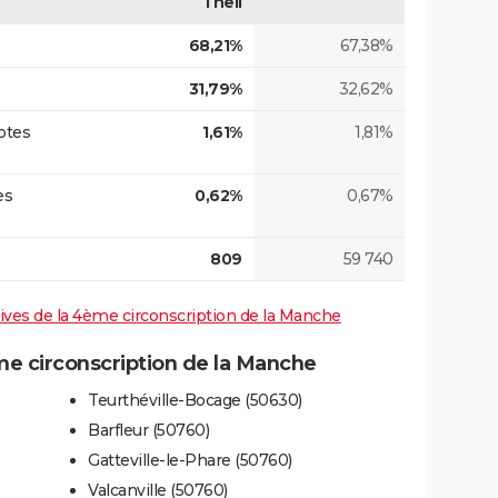
Theil
68,21%
67,38%
31,79%
32,62%
otes
1,61%
1,81%
es
0,62%
0,67%
809
59 740
atives de la 4ème circonscription de la Manche
 circonscription de la Manche
Teurthéville-Bocage (50630)
Barfleur (50760)
Gatteville-le-Phare (50760)
Valcanville (50760)