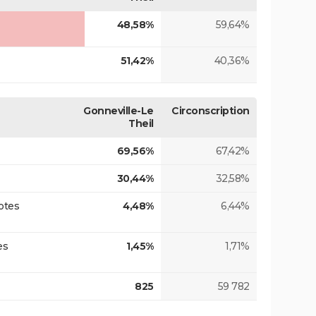
48,58%
59,64%
51,42%
40,36%
Gonneville-Le
Circonscription
Theil
69,56%
67,42%
30,44%
32,58%
otes
4,48%
6,44%
es
1,45%
1,71%
825
59 782