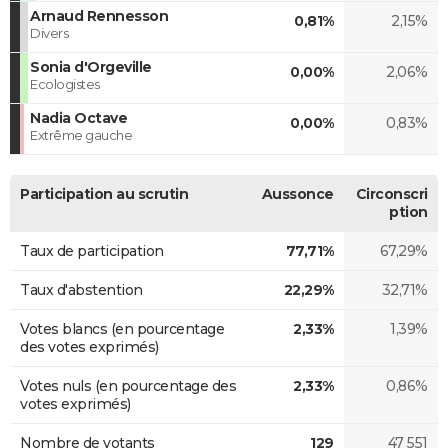
Arnaud Rennesson
0,81%
2,15%
Divers
Sonia d'Orgeville
0,00%
2,06%
Ecologistes
Nadia Octave
0,00%
0,83%
Extrême gauche
Participation au scrutin
Aussonce
Circonscri
ption
Taux de participation
77,71%
67,29%
Taux d'abstention
22,29%
32,71%
Votes blancs (en pourcentage
2,33%
1,39%
des votes exprimés)
Votes nuls (en pourcentage des
2,33%
0,86%
votes exprimés)
Nombre de votants
129
47 551