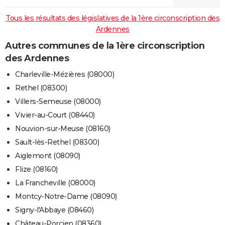
Tous les résultats des législatives de la 1ère circonscription des
Ardennes
Autres communes de la 1ère circonscription
des Ardennes
Charleville-Mézières (08000)
Rethel (08300)
Villers-Semeuse (08000)
Vivier-au-Court (08440)
Nouvion-sur-Meuse (08160)
Sault-lès-Rethel (08300)
Aiglemont (08090)
Flize (08160)
La Francheville (08000)
Montcy-Notre-Dame (08090)
Signy-l'Abbaye (08460)
Château-Porcien (08360)