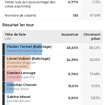
Votes nuls (en pourcentage des
0,77%
1,12%
votes exprimés)
Nombre de votants
130
47 699
Résultat 1er tour
Tête de liste
Aussonce
Circonscri
Liste
ption
Flavien Termet (Ballotage)
45,53%
38,33%
Rassemblement National
Lionel Vuibert (Ballotage)
24,39%
26,16%
Ensemble ! (Majorité
présidentielle)
Damien Lerouge
9,76%
17,48%
Union de la gauche
Christian Charvet
13,01%
9,16%
Extrême droite
Sabine Misset
6,50%
3,83%
Les Républicains