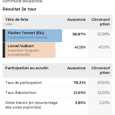
commune d'Aussonce.
Résultat 2e tour
Tête de liste
Aussonce
Circonscri
Liste
ption
Flavien Termet (Élu)
58,87%
52,99%
Rassemblement National
Lionel Vuibert
41,13%
47,01%
Ensemble ! (Majorité
présidentielle)
Participation au scrutin
Aussonce
Circonscri
ption
Taux de participation
78,31%
67,50%
Taux d'abstention
21,69%
32,50%
Votes blancs (en pourcentage
3,85%
3,20%
des votes exprimés)