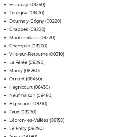
Estrebay (08260)
Touligny (08430)
Doumely-Bégny (08220)
Chappes (08220)
Montmeillant (08220)
Champlin (08260)
Ville-sur-Retourne (08310)
La Férée (08290)
Marby (08260)
Omont (08430)
Hagnicourt (08430)
Neufmaison (08460)
Bignicourt (08310)
Faux (08270)
Lépron-les-Vallées (08150)
Le Fréty (08290)
Auge (08380)