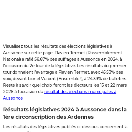
City break
Voyage de noces
Climat
Destinations
Voyage nature
Forum
+
PHOTO
GUIDES D'ACHAT
BONS PLANS
CARTE DE VOEUX
Visualisez tous les résultats des élections législatives à
Aussonce sur cette page. Flavien Termet (Rassemblement
Carte Bonne année
Carte Pâques
Carte de Noël
Carte Saint-Valentin
Carte d'anniversaire
DICTIONNAIRE
National) a raflé 58.87% des suffrages à Aussonce en 2024, à
l'occasion du 2e tour de la législative. Les résultats du premier
Biographies
Expressions
Dictionnaire
Citations
Proverbes
PROGRAMME TV
tour donnaient l’avantage à Flavien Termet, avec 45.53% des
voix, devant Lionel Vuibert (Ensemble !), à 24.39% de bulletins.
COPAINS D'AVANT
Reste à savoir quel choix feront les électeurs les 15 et 22 mars
Se connecter
Collèges
Universités
Service militaire
S'inscrire
Lycées
Primaires
Entreprises
Avis de recherche
AVIS DE DÉCÈS
2026 à l'occasion du
résultat des élections municipales à
Aussonce
.
FORUM
Résultats législatives 2024 à Aussonce dans la
Lifestyle
Sport
Television
Cinema
Bricolage
Culture
Auto
Voyage
1ère circonscription des Ardennes
Les résultats des législatives publiés ci-dessous concernent la