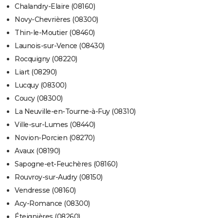
Chalandry-Elaire (08160)
Novy-Chevrières (08300)
Thin-le-Moutier (08460)
Launois-sur-Vence (08430)
Rocquigny (08220)
Liart (08290)
Lucquy (08300)
Coucy (08300)
La Neuville-en-Tourne-à-Fuy (08310)
Ville-sur-Lumes (08440)
Novion-Porcien (08270)
Avaux (08190)
Sapogne-et-Feuchères (08160)
Rouvroy-sur-Audry (08150)
Vendresse (08160)
Acy-Romance (08300)
Éteignières (08260)