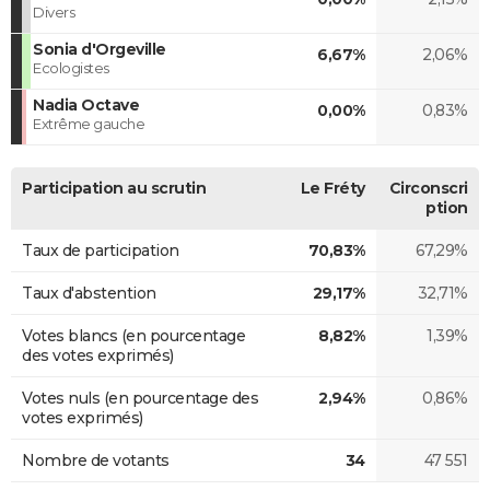
Divers
Sonia d'Orgeville
6,67%
2,06%
Ecologistes
Nadia Octave
0,00%
0,83%
Extrême gauche
Participation au scrutin
Le Fréty
Circonscri
ption
Taux de participation
70,83%
67,29%
Taux d'abstention
29,17%
32,71%
Votes blancs (en pourcentage
8,82%
1,39%
des votes exprimés)
Votes nuls (en pourcentage des
2,94%
0,86%
votes exprimés)
Nombre de votants
34
47 551