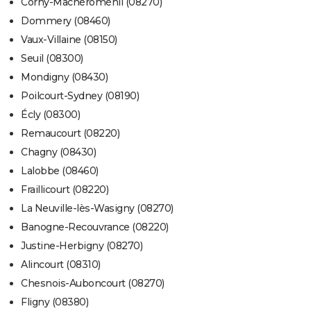
Corny-Machéroménil (08270)
Dommery (08460)
Vaux-Villaine (08150)
Seuil (08300)
Mondigny (08430)
Poilcourt-Sydney (08190)
Écly (08300)
Remaucourt (08220)
Chagny (08430)
Lalobbe (08460)
Fraillicourt (08220)
La Neuville-lès-Wasigny (08270)
Banogne-Recouvrance (08220)
Justine-Herbigny (08270)
Alincourt (08310)
Chesnois-Auboncourt (08270)
Fligny (08380)