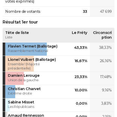
votes exprimés)
Nombre de votants
33
47 699
Résultat 1er tour
Tête de liste
Le Fréty
Circonscri
Liste
ption
Flavien Termet (Ballotage)
43,33%
38,33%
Rassemblement National
Lionel Vuibert (Ballotage)
16,67%
26,16%
Ensemble ! (Majorité
présidentielle)
Damien Lerouge
23,33%
17,48%
Union de la gauche
Christian Charvet
10,00%
9,16%
Extrême droite
Sabine Misset
0,00%
3,83%
Les Républicains
Arnaud Rennesson
0,00%
2,15%