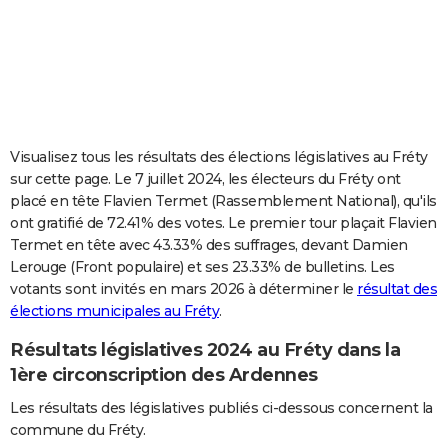
City break
Voyage de noces
Climat
Destinations
Voyage nature
Forum
+
PHOTO
GUIDES D'ACHAT
BONS PLANS
CARTE DE VOEUX
Visualisez tous les résultats des élections législatives au Fréty
sur cette page. Le 7 juillet 2024, les électeurs du Fréty ont
Carte Bonne année
Carte Pâques
Carte de Noël
Carte Saint-Valentin
Carte d'anniversaire
DICTIONNAIRE
placé en tête Flavien Termet (Rassemblement National), qu'ils
ont gratifié de 72.41% des votes. Le premier tour plaçait Flavien
Biographies
Expressions
Dictionnaire
Citations
Proverbes
PROGRAMME TV
Termet en tête avec 43.33% des suffrages, devant Damien
Lerouge (Front populaire) et ses 23.33% de bulletins. Les
COPAINS D'AVANT
votants sont invités en mars 2026 à déterminer le
résultat des
Se connecter
Collèges
Universités
Service militaire
S'inscrire
Lycées
Primaires
Entreprises
Avis de recherche
AVIS DE DÉCÈS
élections municipales au Fréty
.
Résultats législatives 2024 au Fréty dans la
FORUM
1ère circonscription des Ardennes
Lifestyle
Sport
Television
Cinema
Bricolage
Culture
Auto
Voyage
Les résultats des législatives publiés ci-dessous concernent la
commune du Fréty.