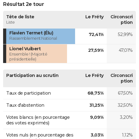
Résultat 2e tour
Tête de liste
Le Fréty
Circonscri
Liste
ption
Flavien Termet (Élu)
72,41%
52,99%
Rassemblement National
Lionel Vuibert
27,59%
47,01%
Ensemble ! (Majorité
présidentielle)
Participation au scrutin
Le Fréty
Circonscri
ption
Taux de participation
68,75%
67,50%
Taux d'abstention
31,25%
32,50%
Votes blancs (en pourcentage
9,09%
3,20%
des votes exprimés)
Votes nuls (en pourcentage des
3,03%
1,12%