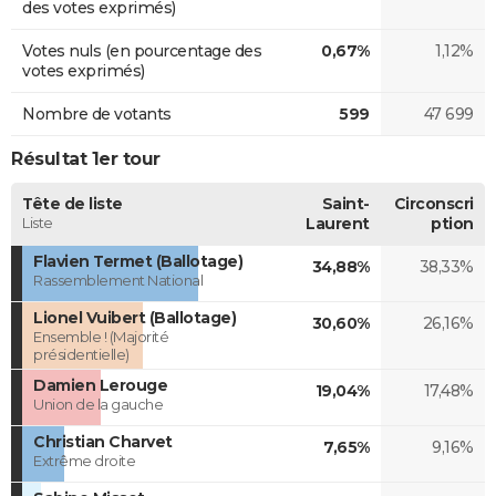
des votes exprimés)
Votes nuls (en pourcentage des
0,67%
1,12%
votes exprimés)
Nombre de votants
599
47 699
Résultat 1er tour
Tête de liste
Saint-
Circonscri
Liste
Laurent
ption
Flavien Termet (Ballotage)
34,88%
38,33%
Rassemblement National
Lionel Vuibert (Ballotage)
30,60%
26,16%
Ensemble ! (Majorité
présidentielle)
Damien Lerouge
19,04%
17,48%
Union de la gauche
Christian Charvet
7,65%
9,16%
Extrême droite