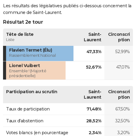
Les résultats des législatives publiés ci-dessous concernent la
commune de Saint-Laurent.
Résultat 2e tour
Tête de liste
Saint-
Circonscri
Liste
Laurent
ption
Flavien Termet (Élu)
47,33%
52,99%
Rassemblement National
Lionel Vuibert
52,67%
47,01%
Ensemble ! (Majorité
présidentielle)
Participation au scrutin
Saint-
Circonscri
Laurent
ption
Taux de participation
71,48%
67,50%
Taux d'abstention
28,52%
32,50%
Votes blancs (en pourcentage
2,34%
3,20%