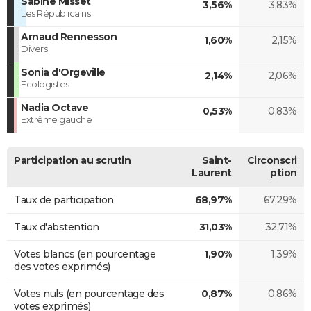
Sabine Misset
3,56%
3,83%
Les Républicains
Arnaud Rennesson
1,60%
2,15%
Divers
Sonia d'Orgeville
2,14%
2,06%
Ecologistes
Nadia Octave
0,53%
0,83%
Extrême gauche
Participation au scrutin
Saint-
Circonscri
Laurent
ption
Taux de participation
68,97%
67,29%
Taux d'abstention
31,03%
32,71%
Votes blancs (en pourcentage
1,90%
1,39%
des votes exprimés)
Votes nuls (en pourcentage des
0,87%
0,86%
votes exprimés)