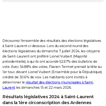
City break
Voyage de noces
Climat
Destinations
Voyage nature
Forum
+
PHOTO
GUIDES D'ACHAT
BONS PLANS
CARTE DE VOEUX
Découvrez l'ensemble des résultats des élections législatives
Carte Bonne année
Carte Pâques
Carte de Noël
Carte Saint-Valentin
Carte d'anniversaire
DICTIONNAIRE
à Saint-Laurent ci-dessous. Lors du second round des
élections législatives du dimanche 7 juillet 2024, les citoyens
Biographies
Expressions
Dictionnaire
Citations
Proverbes
PROGRAMME TV
de Saint-Laurent ont préféré Lionel Vuibert (Majorité
présidentielle), à qui ils ont accordé 52.67% des bulletins de
COPAINS D'AVANT
vote. Avec 34.88% des votes, Flavien Termet prenait la tête au
1er tour, devant Lionel Vuibert (Ensemble pour la République),
Se connecter
Collèges
Universités
Service militaire
S'inscrire
Lycées
Primaires
Entreprises
Avis de recherche
AVIS DE DÉCÈS
crédité de 30.6% de voix. Les habitants sont invités à
déterminer le
résultat des élections municipales à Saint-
FORUM
Laurent
les dimanches 15 et 22 mars 2026.
Lifestyle
Sport
Television
Cinema
Bricolage
Culture
Auto
Voyage
Résultats législatives 2024 à Saint-Laurent
dans la 1ère circonscription des Ardennes