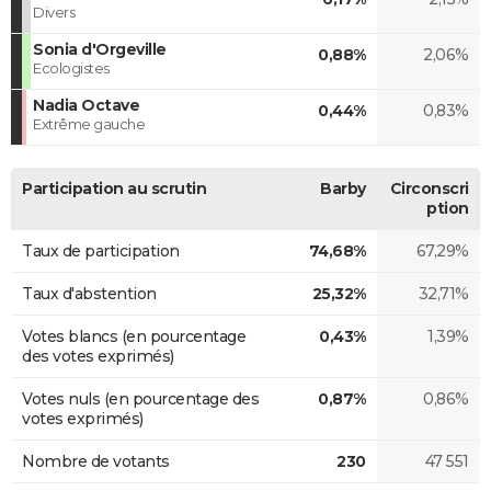
Divers
Sonia d'Orgeville
0,88%
2,06%
Ecologistes
Nadia Octave
0,44%
0,83%
Extrême gauche
Participation au scrutin
Barby
Circonscri
ption
Taux de participation
74,68%
67,29%
Taux d'abstention
25,32%
32,71%
Votes blancs (en pourcentage
0,43%
1,39%
des votes exprimés)
Votes nuls (en pourcentage des
0,87%
0,86%
votes exprimés)
Nombre de votants
230
47 551