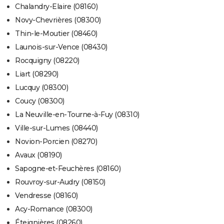
Chalandry-Elaire (08160)
Novy-Chevrières (08300)
Thin-le-Moutier (08460)
Launois-sur-Vence (08430)
Rocquigny (08220)
Liart (08290)
Lucquy (08300)
Coucy (08300)
La Neuville-en-Tourne-à-Fuy (08310)
Ville-sur-Lumes (08440)
Novion-Porcien (08270)
Avaux (08190)
Sapogne-et-Feuchères (08160)
Rouvroy-sur-Audry (08150)
Vendresse (08160)
Acy-Romance (08300)
Éteignières (08260)