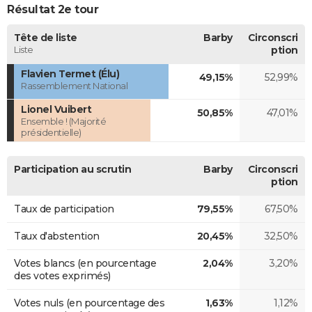
Résultat 2e tour
Tête de liste
Barby
Circonscri
Liste
ption
Flavien Termet (Élu)
49,15%
52,99%
Rassemblement National
Lionel Vuibert
50,85%
47,01%
Ensemble ! (Majorité
présidentielle)
Participation au scrutin
Barby
Circonscri
ption
Taux de participation
79,55%
67,50%
Taux d'abstention
20,45%
32,50%
Votes blancs (en pourcentage
2,04%
3,20%
des votes exprimés)
Votes nuls (en pourcentage des
1,63%
1,12%