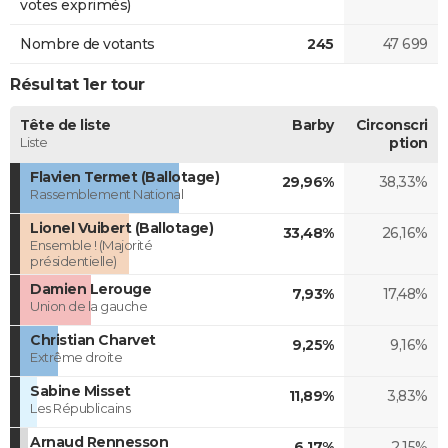
votes exprimés)
Nombre de votants
245
47 699
Résultat 1er tour
Tête de liste
Barby
Circonscri
Liste
ption
Flavien Termet (Ballotage)
29,96%
38,33%
Rassemblement National
Lionel Vuibert (Ballotage)
33,48%
26,16%
Ensemble ! (Majorité
présidentielle)
Damien Lerouge
7,93%
17,48%
Union de la gauche
Christian Charvet
9,25%
9,16%
Extrême droite
Sabine Misset
11,89%
3,83%
Les Républicains
Arnaud Rennesson
6,17%
2,15%