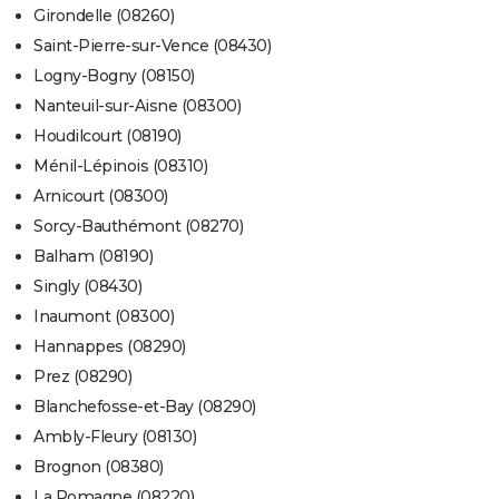
Girondelle (08260)
Saint-Pierre-sur-Vence (08430)
Logny-Bogny (08150)
Nanteuil-sur-Aisne (08300)
Houdilcourt (08190)
Ménil-Lépinois (08310)
Arnicourt (08300)
Sorcy-Bauthémont (08270)
Balham (08190)
Singly (08430)
Inaumont (08300)
Hannappes (08290)
Prez (08290)
Blanchefosse-et-Bay (08290)
Ambly-Fleury (08130)
Brognon (08380)
La Romagne (08220)