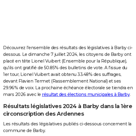
City break
Voyage de noces
Climat
Destinations
Voyage nature
Forum
+
PHOTO
GUIDES D'ACHAT
BONS PLANS
CARTE DE VOEUX
Découvrez l'ensemble des résultats des législatives à Barby ci-
dessous. Le dimanche 7 juillet 2024, les citoyens de Barby ont
Carte Bonne année
Carte Pâques
Carte de Noël
Carte Saint-Valentin
Carte d'anniversaire
DICTIONNAIRE
placé en tête Lionel Vuibert (Ensemble pour la République),
qu'ils ont gratifié de 50.85% des bulletins de vote. A l'issue du
Biographies
Expressions
Dictionnaire
Citations
Proverbes
PROGRAMME TV
1er tour, Lionel Vuibert avait obtenu 33.48% des suffrages,
devant Flavien Termet (Rassemblement National) et ses
COPAINS D'AVANT
29.96% de voix. La prochaine échéance électorale se tiendra en
Se connecter
Collèges
Universités
Service militaire
S'inscrire
Lycées
Primaires
Entreprises
Avis de recherche
AVIS DE DÉCÈS
mars 2026 avec le
résultat des élections municipales à Barby
.
Résultats législatives 2024 à Barby dans la 1ère
FORUM
circonscription des Ardennes
Lifestyle
Sport
Television
Cinema
Bricolage
Culture
Auto
Voyage
Les résultats des législatives publiés ci-dessous concernent la
commune de Barby.