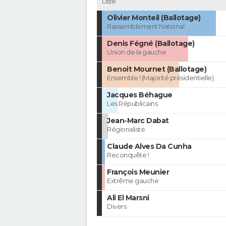
Liste
Olivier Monteil (Ballotage)
Rassemblement National
Denis Fégné (Ballotage)
Union de la gauche
Benoit Mournet (Ballotage)
Ensemble ! (Majorité présidentielle)
Jacques Béhague
Les Républicains
Jean-Marc Dabat
Régionaliste
Claude Alves Da Cunha
Reconquête !
François Meunier
Extrême gauche
Ali El Marsni
Divers