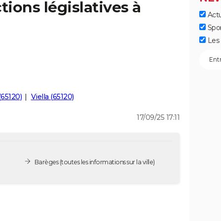
tions législatives à
Actu
Spo
Les 
(65120)
Viella (65120)
17/09/25 17:11
Barèges
(toutes les informations sur la ville)