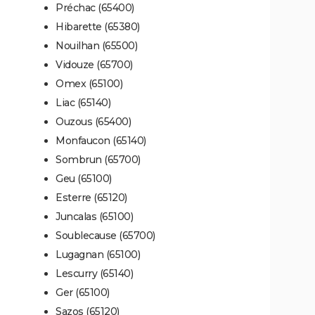
Préchac (65400)
Hibarette (65380)
Nouilhan (65500)
Vidouze (65700)
Omex (65100)
Liac (65140)
Ouzous (65400)
Monfaucon (65140)
Sombrun (65700)
Geu (65100)
Esterre (65120)
Juncalas (65100)
Soublecause (65700)
Lugagnan (65100)
Lescurry (65140)
Ger (65100)
Sazos (65120)