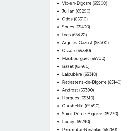
Vic-en-Bigorre (65500)
Juillan (65290)
Odos (65310)
Soues (65430)
Ibos (65420)
Argelès-Gazost (65400)
Ossun (65380)
Maubourguet (65700)
Bazet (65460)
Laloubère (65310)
Rabastens-de-Bigorre (65140)
Andrest (65390)
Horgues (65310)
Oursbelille (65490)
Saint-Pé-de-Bigorre (65270)
Louey (65290)
Pierrefitte-Nestalas (65260)