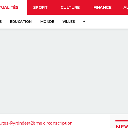
TUALITÉS
SPORT
CULTURE
FINANCE
A
S
EDUCATION
MONDE
VILLES
+
utes-Pyrénées
2ème circonscription
NEW