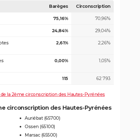
Barèges
Circonscription
75,16%
70,96%
24,84%
29,04%
otes
2,61%
2,26%
es
0,00%
1,05%
115
62 793
es de la 2ème circonscription des Hautes-Pyrénées
e circonscription des Hautes-Pyrénées
Auriébat (65700)
Ossen (65100)
Marsac (65500)