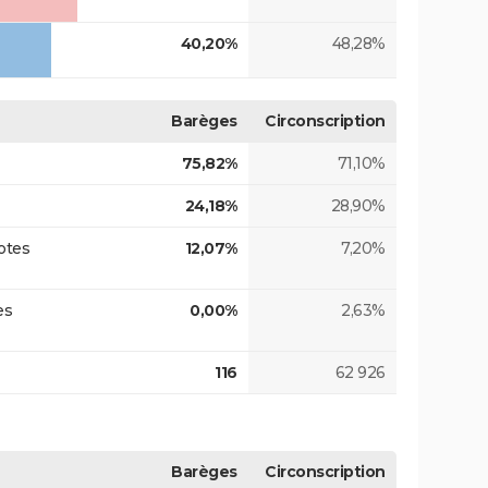
40,20%
48,28%
Barèges
Circonscription
75,82%
71,10%
24,18%
28,90%
otes
12,07%
7,20%
es
0,00%
2,63%
116
62 926
Barèges
Circonscription