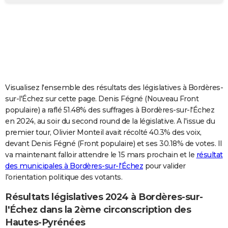
City break
Voyage de noces
Climat
Destinations
Voyage nature
Forum
+
PHOTO
GUIDES D'ACHAT
BONS PLANS
CARTE DE VOEUX
Visualisez l'ensemble des résultats des législatives à Bordères-
Carte Bonne année
Carte Pâques
Carte de Noël
Carte Saint-Valentin
Carte d'anniversaire
DICTIONNAIRE
sur-l'Échez sur cette page. Denis Fégné (Nouveau Front
populaire) a raflé 51.48% des suffrages à Bordères-sur-l'Échez
Biographies
Expressions
Dictionnaire
Citations
Proverbes
PROGRAMME TV
en 2024, au soir du second round de la législative. A l'issue du
premier tour, Olivier Monteil avait récolté 40.3% des voix,
COPAINS D'AVANT
devant Denis Fégné (Front populaire) et ses 30.18% de votes. Il
va maintenant falloir attendre le 15 mars prochain et le
résultat
Se connecter
Collèges
Universités
Service militaire
S'inscrire
Lycées
Primaires
Entreprises
Avis de recherche
AVIS DE DÉCÈS
des municipales à Bordères-sur-l'Échez
pour valider
l'orientation politique des votants.
FORUM
Lifestyle
Sport
Television
Cinema
Bricolage
Culture
Auto
Voyage
Résultats législatives 2024 à Bordères-sur-
l'Échez dans la 2ème circonscription des
Hautes-Pyrénées