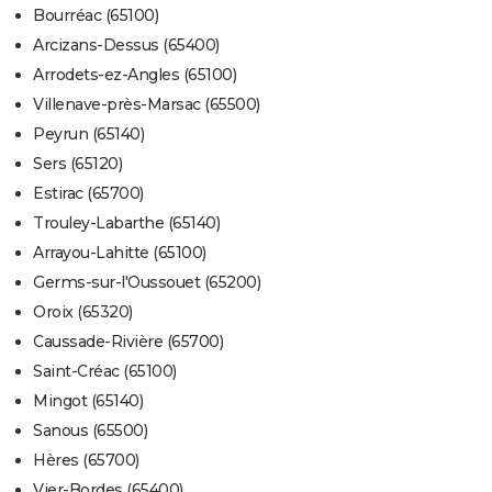
Bourréac (65100)
Arcizans-Dessus (65400)
Arrodets-ez-Angles (65100)
Villenave-près-Marsac (65500)
Peyrun (65140)
Sers (65120)
Estirac (65700)
Trouley-Labarthe (65140)
Arrayou-Lahitte (65100)
Germs-sur-l'Oussouet (65200)
Oroix (65320)
Caussade-Rivière (65700)
Saint-Créac (65100)
Mingot (65140)
Sanous (65500)
Hères (65700)
Vier-Bordes (65400)