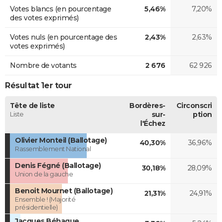
Votes blancs (en pourcentage
5,46%
7,20%
des votes exprimés)
Votes nuls (en pourcentage des
2,43%
2,63%
votes exprimés)
Nombre de votants
2 676
62 926
Résultat 1er tour
Tête de liste
Bordères-
Circonscri
Liste
sur-
ption
l'Échez
Olivier Monteil (Ballotage)
40,30%
36,96%
Rassemblement National
Denis Fégné (Ballotage)
30,18%
28,09%
Union de la gauche
Benoit Mournet (Ballotage)
21,31%
24,91%
Ensemble ! (Majorité
présidentielle)
Jacques Béhague