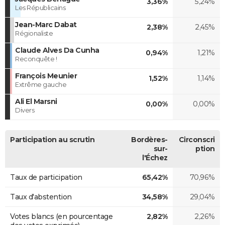
3,36%
5,24%
Les Républicains
Jean-Marc Dabat
2,38%
2,45%
Régionaliste
Claude Alves Da Cunha
0,94%
1,21%
Reconquête !
François Meunier
1,52%
1,14%
Extrême gauche
Ali El Marsni
0,00%
0,00%
Divers
Participation au scrutin
Bordères-
Circonscri
sur-
ption
l'Échez
Taux de participation
65,42%
70,96%
Taux d'abstention
34,58%
29,04%
Votes blancs (en pourcentage
2,82%
2,26%