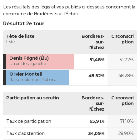
Les résultats des législatives publiés ci-dessous concernent la
commune de Bordères-sur-l'Échez.
Résultat 2e tour
Tête de liste
Bordères-
Circonscri
Liste
sur-
ption
l'Échez
Denis Fégné (Élu)
51,48%
51,72%
Union de la gauche
Olivier Monteil
48,52%
48,28%
Rassemblement National
Participation au scrutin
Bordères-
Circonscri
sur-
ption
l'Échez
Taux de participation
65,91%
71,10%
Taux d'abstention
34,09%
28,90%