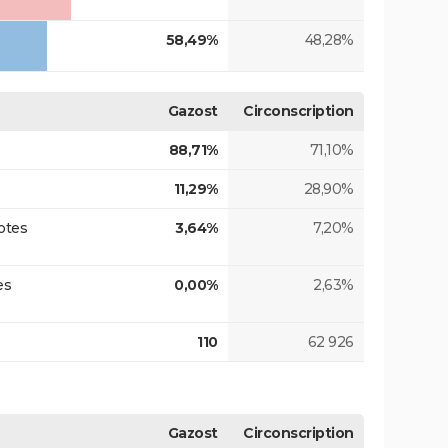
58,49%
48,28%
Gazost
Circonscription
88,71%
71,10%
11,29%
28,90%
otes
3,64%
7,20%
es
0,00%
2,63%
110
62 926
Gazost
Circonscription