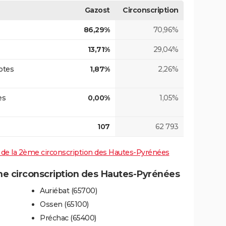
Gazost
Circonscription
86,29%
70,96%
13,71%
29,04%
otes
1,87%
2,26%
es
0,00%
1,05%
107
62 793
es de la 2ème circonscription des Hautes-Pyrénées
e circonscription des Hautes-Pyrénées
Auriébat (65700)
Ossen (65100)
Préchac (65400)