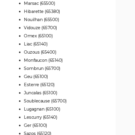
Marsac (65500)
Hibarette (65380)
Nouilhan (65500)
Vidouze (65700)
Omex (65100)
Liac (65140)
Ouzous (65400)
Monfaucon (65140)
Sombrun (65700)
Geu (65100)
Esterre (65120)
Juncalas (65100)
Soublecause (65700)
Lugagnan (65100)
Lescurry (65140)
Ger (65100)
Sazos (65120)