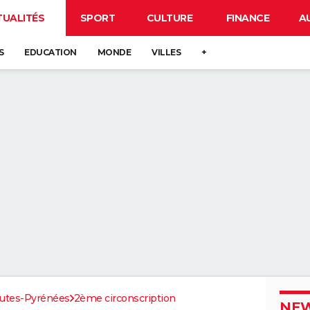
TUALITÉS
SPORT
CULTURE
FINANCE
A
S
EDUCATION
MONDE
VILLES
+
utes-Pyrénées
2ème circonscription
NEW