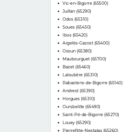
Vic-en-Bigorre (65500)
Juillan (65290)
Odos (65310)
Soues (65430)
Ibos (65420)
Argelès-Gazost (65400)
Ossun (65380)
Maubourguet (65700)
Bazet (65460)
Laloubère (65310)
Rabastens-de-Bigorre (65140)
Andrest (65390)
Horgues (65310)
Oursbelille (65490)
Saint-Pé-de-Bigorre (65270)
Louey (65290)
Pierrefitte-Nestalas (65260)