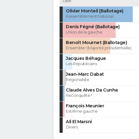
Liste
Olivier Monteil (Ballotage)
Rassemblement National
Denis Fégné (Ballotage)
Union de la gauche
Benoit Mournet (Ballotage)
Ensemble ! (Majorité présidentielle)
Jacques Béhague
Les Républicains
Jean-Marc Dabat
Régionaliste
Claude Alves Da Cunha
Reconquête !
François Meunier
Extrême gauche
Ali El Marsni
Divers