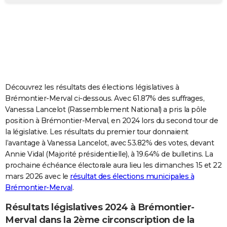
City break
Voyage de noces
Climat
Destinations
Voyage nature
Forum
+
PHOTO
GUIDES D'ACHAT
BONS PLANS
CARTE DE VOEUX
Découvrez les résultats des élections législatives à
Carte Bonne année
Carte Pâques
Carte de Noël
Carte Saint-Valentin
Carte d'anniversaire
DICTIONNAIRE
Brémontier-Merval ci-dessous. Avec 61.87% des suffrages,
Vanessa Lancelot (Rassemblement National) a pris la pôle
Biographies
Expressions
Dictionnaire
Citations
Proverbes
PROGRAMME TV
position à Brémontier-Merval, en 2024 lors du second tour de
la législative. Les résultats du premier tour donnaient
COPAINS D'AVANT
l’avantage à Vanessa Lancelot, avec 53.82% des votes, devant
Annie Vidal (Majorité présidentielle), à 19.64% de bulletins. La
Se connecter
Collèges
Universités
Service militaire
S'inscrire
Lycées
Primaires
Entreprises
Avis de recherche
AVIS DE DÉCÈS
prochaine échéance électorale aura lieu les dimanches 15 et 22
mars 2026 avec le
résultat des élections municipales à
FORUM
Brémontier-Merval
.
Lifestyle
Sport
Television
Cinema
Bricolage
Culture
Auto
Voyage
Résultats législatives 2024 à Brémontier-
Merval dans la 2ème circonscription de la