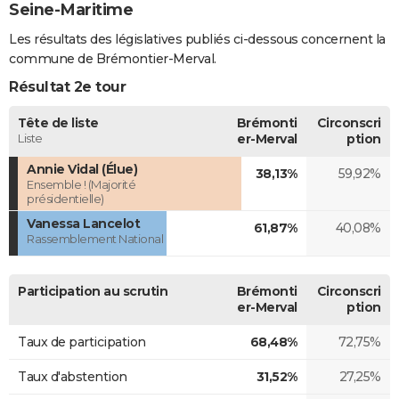
Seine-Maritime
Les résultats des législatives publiés ci-dessous concernent la
commune de Brémontier-Merval.
Résultat 2e tour
Tête de liste
Brémonti
Circonscri
Liste
er-Merval
ption
Annie Vidal (Élue)
38,13%
59,92%
Ensemble ! (Majorité
présidentielle)
Vanessa Lancelot
61,87%
40,08%
Rassemblement National
Participation au scrutin
Brémonti
Circonscri
er-Merval
ption
Taux de participation
68,48%
72,75%
Taux d'abstention
31,52%
27,25%