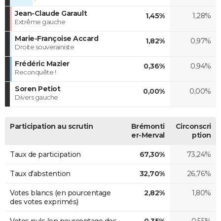
Jean-Claude Garault
1,45%
1,28%
Extrême gauche
Marie-Françoise Accard
1,82%
0,97%
Droite souverainiste
Frédéric Mazier
0,36%
0,94%
Reconquête !
Soren Petiot
0,00%
0,00%
Divers gauche
Participation au scrutin
Brémonti
Circonscri
er-Merval
ption
Taux de participation
67,30%
73,24%
Taux d'abstention
32,70%
26,76%
Votes blancs (en pourcentage
2,82%
1,80%
des votes exprimés)
Votes nuls (en pourcentage des
0,35%
0,55%