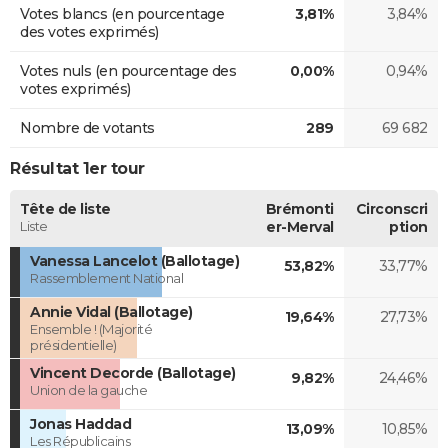
Votes blancs (en pourcentage
3,81%
3,84%
des votes exprimés)
Votes nuls (en pourcentage des
0,00%
0,94%
votes exprimés)
Nombre de votants
289
69 682
Résultat 1er tour
Tête de liste
Brémonti
Circonscri
Liste
er-Merval
ption
Vanessa Lancelot (Ballotage)
53,82%
33,77%
Rassemblement National
Annie Vidal (Ballotage)
19,64%
27,73%
Ensemble ! (Majorité
présidentielle)
Vincent Decorde (Ballotage)
9,82%
24,46%
Union de la gauche
Jonas Haddad
13,09%
10,85%
Les Républicains