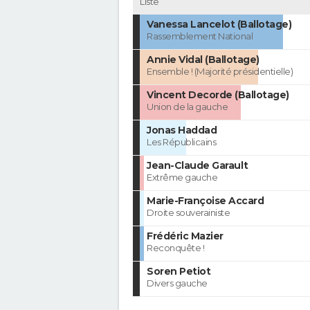
Liste
Vanessa Lancelot (Ballotage)
Rassemblement National
Annie Vidal (Ballotage)
Ensemble ! (Majorité présidentielle)
Vincent Decorde (Ballotage)
Union de la gauche
Jonas Haddad
Les Républicains
Jean-Claude Garault
Extrême gauche
Marie-Françoise Accard
Droite souverainiste
Frédéric Mazier
Reconquête !
Soren Petiot
Divers gauche