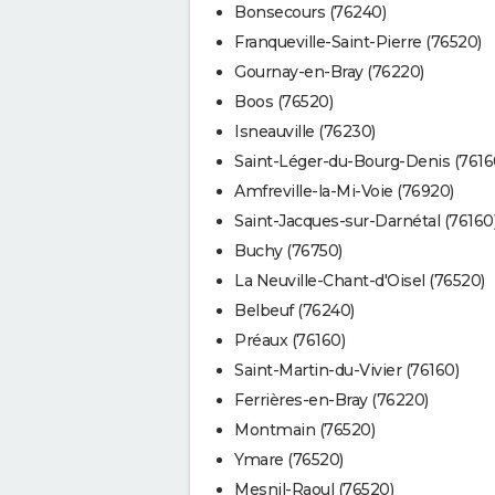
Bonsecours (76240)
Franqueville-Saint-Pierre (76520)
Gournay-en-Bray (76220)
Boos (76520)
Isneauville (76230)
Saint-Léger-du-Bourg-Denis (7616
Amfreville-la-Mi-Voie (76920)
Saint-Jacques-sur-Darnétal (76160
Buchy (76750)
La Neuville-Chant-d'Oisel (76520)
Belbeuf (76240)
Préaux (76160)
Saint-Martin-du-Vivier (76160)
Ferrières-en-Bray (76220)
Montmain (76520)
Ymare (76520)
Mesnil-Raoul (76520)