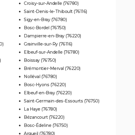
Croisy-sur-Andelle (76780)
Saint-Denis-le-Thiboult (76116)
Sigy-en-Bray (76780)
Bosc-Bordel (76750)
Dampierre-en-Bray (76220)
0)
Grainville-sur-Ry (76116)
Elbeuf-sur-Andelle (76780)
)
Boissay (76750)
Brémontier-Merval (76220)
Nolléval (76780)
Bosc-Hyons (76220)
Elbeuf-en-Bray (76220)
Saint-Germain-des-Essourts (76750)
La Haye (76780)
Bézancourt (76220)
Bosc-Édeline (76750)
Argueil (76780)