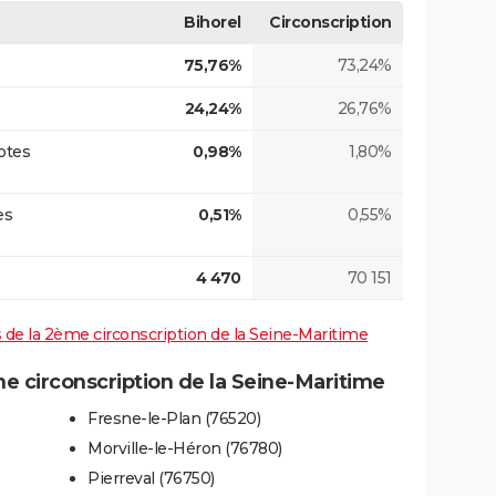
Bihorel
Circonscription
75,76%
73,24%
24,24%
26,76%
otes
0,98%
1,80%
es
0,51%
0,55%
4 470
70 151
es de la 2ème circonscription de la Seine-Maritime
 circonscription de la Seine-Maritime
Fresne-le-Plan (76520)
Morville-le-Héron (76780)
Pierreval (76750)