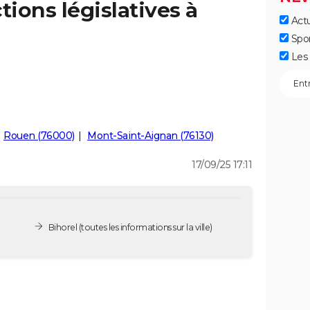
tions législatives à
Actu
Spo
Les 
Rouen (76000)
Mont-Saint-Aignan (76130)
17/09/25 17:11
Bihorel
(toutes les informations sur la ville)