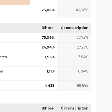
26,06%
40,08%
Bihorel
Circonscription
75,06%
72,75%
24,94%
27,25%
otes
3,93%
3,84%
es
1,11%
0,94%
4 433
69 682
Bihorel
Circonscription