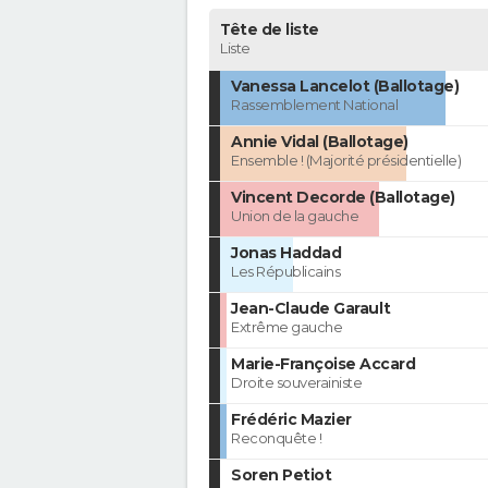
Tête de liste
Liste
Vanessa Lancelot (Ballotage)
Rassemblement National
Annie Vidal (Ballotage)
Ensemble ! (Majorité présidentielle)
Vincent Decorde (Ballotage)
Union de la gauche
Jonas Haddad
Les Républicains
Jean-Claude Garault
Extrême gauche
Marie-Françoise Accard
Droite souverainiste
Frédéric Mazier
Reconquête !
Soren Petiot