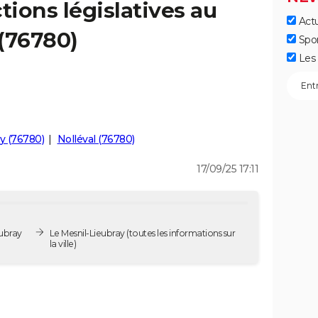
tions législatives au
Actu
(76780)
Spo
Les 
y (76780)
Nolléval (76780)
17/09/25 17:11
eubray
Le Mesnil-Lieubray
(toutes les informations sur
la ville)