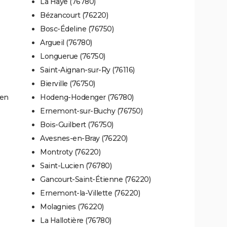
La Haye (76780)
Bézancourt (76220)
Bosc-Édeline (76750)
Argueil (76780)
Longuerue (76750)
Saint-Aignan-sur-Ry (76116)
Bierville (76750)
uen
Hodeng-Hodenger (76780)
Ernemont-sur-Buchy (76750)
Bois-Guilbert (76750)
Avesnes-en-Bray (76220)
Montroty (76220)
Saint-Lucien (76780)
Gancourt-Saint-Étienne (76220)
Ernemont-la-Villette (76220)
Molagnies (76220)
La Hallotière (76780)