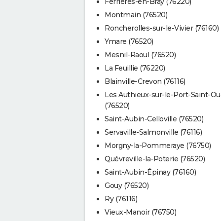
Ferrières-en-Bray (76220)
Montmain (76520)
Roncherolles-sur-le-Vivier (76160)
Ymare (76520)
Mesnil-Raoul (76520)
La Feuillie (76220)
Blainville-Crevon (76116)
Les Authieux-sur-le-Port-Saint-O
(76520)
Saint-Aubin-Celloville (76520)
Servaville-Salmonville (76116)
Morgny-la-Pommeraye (76750)
Quévreville-la-Poterie (76520)
Saint-Aubin-Épinay (76160)
Gouy (76520)
Ry (76116)
Vieux-Manoir (76750)