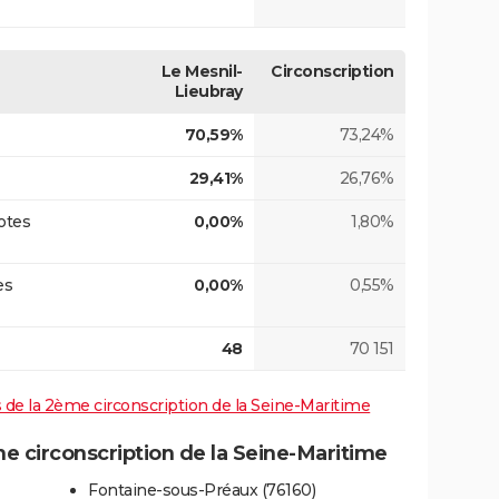
Le Mesnil-
Circonscription
Lieubray
70,59%
73,24%
29,41%
26,76%
otes
0,00%
1,80%
es
0,00%
0,55%
48
70 151
es de la 2ème circonscription de la Seine-Maritime
 circonscription de la Seine-Maritime
Fontaine-sous-Préaux (76160)