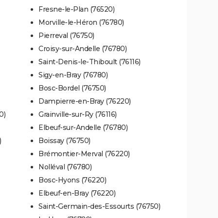
Fresne-le-Plan (76520)
Morville-le-Héron (76780)
Pierreval (76750)
Croisy-sur-Andelle (76780)
Saint-Denis-le-Thiboult (76116)
Sigy-en-Bray (76780)
Bosc-Bordel (76750)
Dampierre-en-Bray (76220)
0)
Grainville-sur-Ry (76116)
Elbeuf-sur-Andelle (76780)
)
Boissay (76750)
Brémontier-Merval (76220)
Nolléval (76780)
Bosc-Hyons (76220)
Elbeuf-en-Bray (76220)
Saint-Germain-des-Essourts (76750)