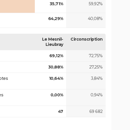
35,71%
59,92%
64,29%
40,08%
Le Mesnil-
Circonscription
Lieubray
69,12%
72,75%
30,88%
27,25%
otes
10,64%
3,84%
es
0,00%
0,94%
47
69 682