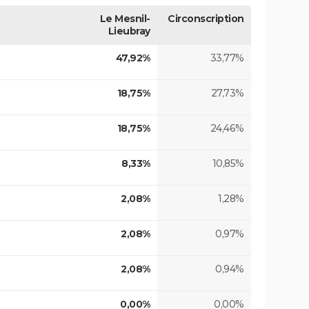
Le Mesnil-
Circonscription
Lieubray
47,92%
33,77%
18,75%
27,73%
18,75%
24,46%
8,33%
10,85%
2,08%
1,28%
2,08%
0,97%
2,08%
0,94%
0,00%
0,00%