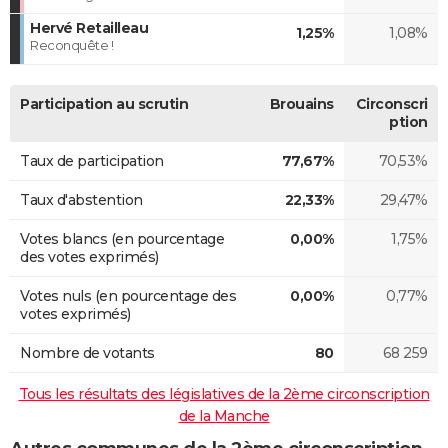
Hervé Retailleau
1,25%
1,08%
Reconquête !
Participation au scrutin
Brouains
Circonscri
ption
Taux de participation
77,67%
70,53%
Taux d'abstention
22,33%
29,47%
Votes blancs (en pourcentage
0,00%
1,75%
des votes exprimés)
Votes nuls (en pourcentage des
0,00%
0,77%
votes exprimés)
Nombre de votants
80
68 259
Tous les résultats des législatives de la 2ème circonscription
de la Manche