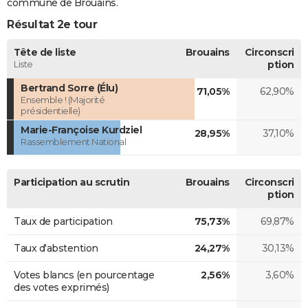
commune de Brouains.
Résultat 2e tour
Tête de liste
Brouains
Circonscri
Liste
ption
Bertrand Sorre (Élu)
71,05%
62,90%
Ensemble ! (Majorité
présidentielle)
Marie-Françoise Kurdziel
28,95%
37,10%
Rassemblement National
Participation au scrutin
Brouains
Circonscri
ption
Taux de participation
75,73%
69,87%
Taux d'abstention
24,27%
30,13%
Votes blancs (en pourcentage
2,56%
3,60%
des votes exprimés)