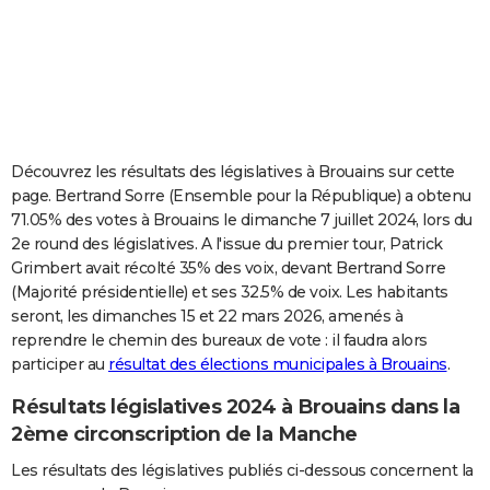
City break
Voyage de noces
Climat
Destinations
Voyage nature
Forum
+
PHOTO
GUIDES D'ACHAT
BONS PLANS
CARTE DE VOEUX
Découvrez les résultats des législatives à Brouains sur cette
page. Bertrand Sorre (Ensemble pour la République) a obtenu
Carte Bonne année
Carte Pâques
Carte de Noël
Carte Saint-Valentin
Carte d'anniversaire
DICTIONNAIRE
71.05% des votes à Brouains le dimanche 7 juillet 2024, lors du
2e round des législatives. A l'issue du premier tour, Patrick
Biographies
Expressions
Dictionnaire
Citations
Proverbes
PROGRAMME TV
Grimbert avait récolté 35% des voix, devant Bertrand Sorre
(Majorité présidentielle) et ses 32.5% de voix. Les habitants
COPAINS D'AVANT
seront, les dimanches 15 et 22 mars 2026, amenés à
Se connecter
Collèges
Universités
Service militaire
S'inscrire
Lycées
Primaires
Entreprises
Avis de recherche
AVIS DE DÉCÈS
reprendre le chemin des bureaux de vote : il faudra alors
participer au
résultat des élections municipales à Brouains
.
FORUM
Résultats législatives 2024 à Brouains dans la
Lifestyle
Sport
Television
Cinema
Bricolage
Culture
Auto
Voyage
2ème circonscription de la Manche
Les résultats des législatives publiés ci-dessous concernent la