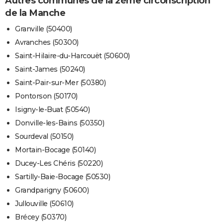
Autres communes de la 2ème circonscription
de la Manche
Granville (50400)
Avranches (50300)
Saint-Hilaire-du-Harcouët (50600)
Saint-James (50240)
Saint-Pair-sur-Mer (50380)
Pontorson (50170)
Isigny-le-Buat (50540)
Donville-les-Bains (50350)
Sourdeval (50150)
Mortain-Bocage (50140)
Ducey-Les Chéris (50220)
Sartilly-Baie-Bocage (50530)
Grandparigny (50600)
Jullouville (50610)
Brécey (50370)