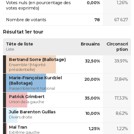
Votes nuls (en pourcentage des
0,00%
1,26%
votes exprimés)
Nombre de votants
78
67 627
Résultat 1er tour
Tête de liste
Brouains
Circonscri
Liste
ption
Bertrand Sorre (Ballotage)
32,50%
39,91%
Ensemble ! (Majorité
présidentielle)
Marie-Françoise Kurdziel
20,00%
31,84%
(Ballotage)
Rassemblement National
Patrick Grimbert
35,00%
17,33%
Union de la gauche
Julie Barenton Guillas
10,00%
8,62%
Divers droite
Mai Tran
1,25%
1,22%
Extrême gauche